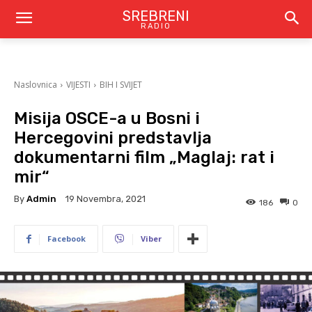
SREBRENI
RADIO
Naslovnica
VIJESTI
BIH I SVIJET
Misija OSCE-a u Bosni i
Hercegovini predstavlja
dokumentarni film „Maglaj: rat i
mir“
By
Admin
19 Novembra, 2021
186
0
Facebook
Viber