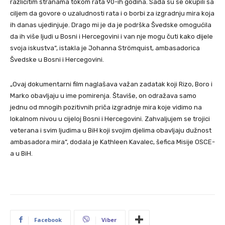
različitim stranama tokom rata 90-ih godina. Sada su se okupili sa
ciljem da govore o uzaludnosti rata i o borbi za izgradnju mira koja
ih danas ujedinjuje. Drago mi je da je podrška Švedske omogućila
da ih više ljudi u Bosni i Hercegovini i van nje mogu čuti kako dijele
svoja iskustva“, istakla je Johanna Strömquist, ambasadorica
Švedske u Bosni i Hercegovini.
„Ovaj dokumentarni film naglašava važan zadatak koji Rizo, Boro i
Marko obavljaju u ime pomirenja. Štaviše, on odražava samo
jednu od mnogih pozitivnih priča izgradnje mira koje vidimo na
lokalnom nivou u cijeloj Bosni i Hercegovini. Zahvaljujem se trojici
veterana i svim ljudima u BiH koji svojim djelima obavljaju dužnost
ambasadora mira“, dodala je Kathleen Kavalec, šefica Misije OSCE-
a u BiH.
Facebook
Viber