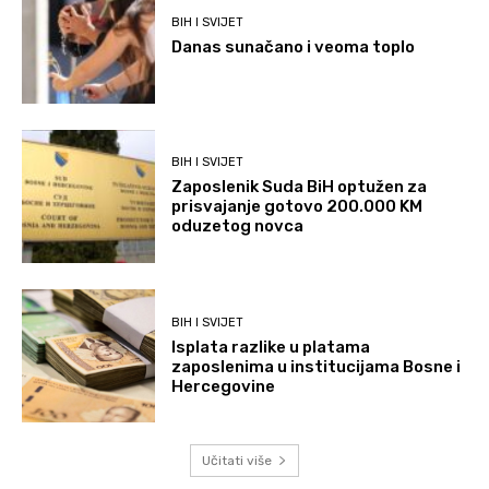
BIH I SVIJET
Danas sunačano i veoma toplo
BIH I SVIJET
Zaposlenik Suda BiH optužen za
prisvajanje gotovo 200.000 KM
oduzetog novca
BIH I SVIJET
Isplata razlike u platama
zaposlenima u institucijama Bosne i
Hercegovine
Učitati više