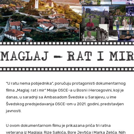
“U ratu nema pobjednika“, poručuju protagonisti dokumentarnog
filma „Maglaj: rat i mir“ Misije OSCE-a u Bosni i Hercegovini, koji je
danas, u saradnji sa Ambasadom Švedske u Sarajevu, u ime
Švedskog predsjedavanja OSCE-om u 2021. godini, predstavljen
javnosti.
U ovom dokumentarnom filmu je prikazana priča tri ratna
veterana iz Maglaja: Rize Salkića, Bore Jevtića i Marka Zelića. Njih