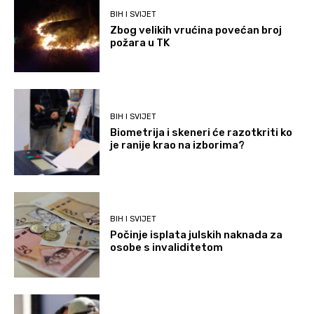
BIH I SVIJET
Zbog velikih vrućina povećan broj
požara u TK
BIH I SVIJET
Biometrija i skeneri će razotkriti ko
je ranije krao na izborima?
BIH I SVIJET
Počinje isplata julskih naknada za
osobe s invaliditetom