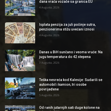
dana vraća vozače sa granica EU
4 Augusta, 2026
Isplata penzija za juli počinje sutra,
penzionerima stižu uvećani iznosi
4 Augusta, 2026
Danas u BiH sunčano i veoma vruće: Na
jugu temperatura do 42 stepena
3 Augusta, 2026
Teška nesreća kod Kalesije: Sudarili se
automobil i kamion, tri osobe
povrijeđene
5 Augusta, 2026
Od ranih jutarnjih sati duge kolone na