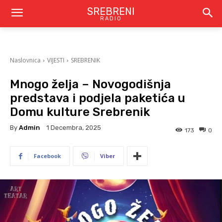
SREBRENI
RADIO
Naslovnica
VIJESTI
SREBRENIK
Mnogo želja – Novogodišnja
predstava i podjela paketića u
Domu kulture Srebrenik
By
Admin
1 Decembra, 2025
173
0
Facebook
Viber