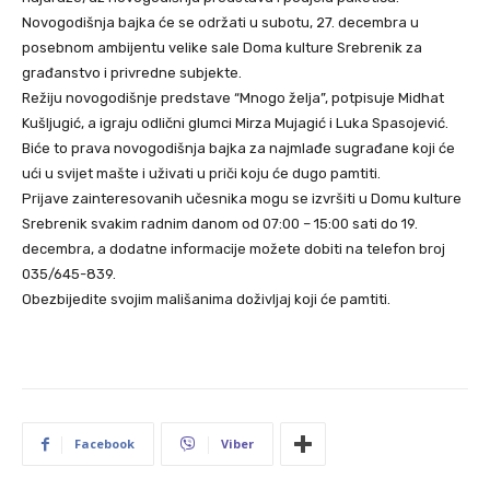
Novogodišnja bajka će se održati u subotu, 27. decembra u
posebnom ambijentu velike sale Doma kulture Srebrenik za
građanstvo i privredne subjekte.
Režiju novogodišnje predstave “Mnogo želja”, potpisuje Midhat
Kušljugić, a igraju odlični glumci Mirza Mujagić i Luka Spasojević.
Biće to prava novogodišnja bajka za najmlađe sugrađane koji će
ući u svijet mašte i uživati u priči koju će dugo pamtiti.
Prijave zainteresovanih učesnika mogu se izvršiti u Domu kulture
Srebrenik svakim radnim danom od 07:00 – 15:00 sati do 19.
decembra, a dodatne informacije možete dobiti na telefon broj
035/645-839.
Obezbijedite svojim mališanima doživljaj koji će pamtiti.
Facebook
Viber