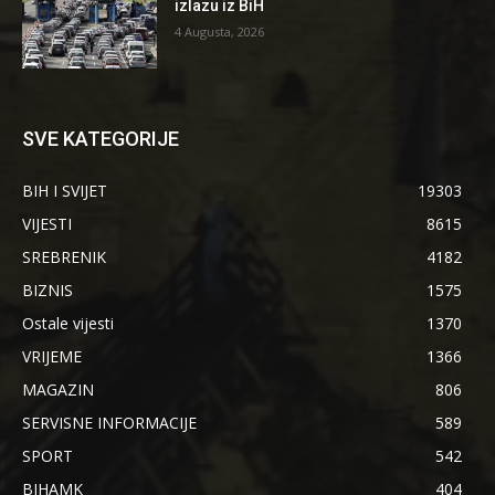
izlazu iz BiH
4 Augusta, 2026
SVE KATEGORIJE
BIH I SVIJET
19303
VIJESTI
8615
SREBRENIK
4182
BIZNIS
1575
Ostale vijesti
1370
VRIJEME
1366
MAGAZIN
806
SERVISNE INFORMACIJE
589
SPORT
542
BIHAMK
404