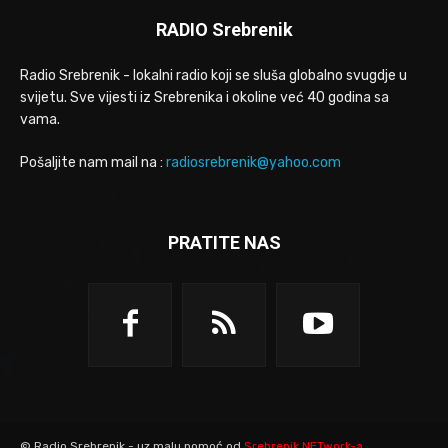
RADIO Srebrenik
Radio Srebrenik - lokalni radio koji se sluša globalno svugdje u
svijetu. Sve vijesti iz Srebrenika i okoline već 40 godina sa
vama.
Pošaljite nam mail na :
radiosrebrenik@yahoo.com
PRATITE NAS
© Radio Srebrenik - uz malu pomoć od
Srebrenik.NETwork-a