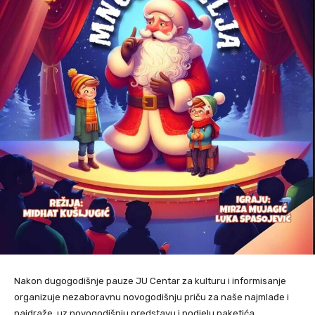
Nakon dugogodišnje pauze JU Centar za kulturu i informisanje
organizuje nezaboravnu novogodišnju priču za naše najmlađe i
najdraže, uz novogodišnju predstavu i podjelu paketića.