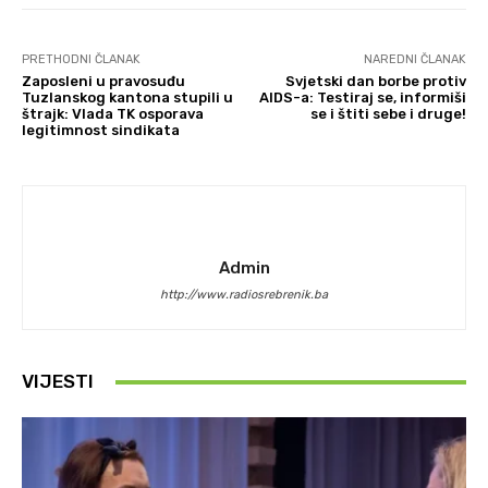
PRETHODNI ČLANAK
NAREDNI ČLANAK
Zaposleni u pravosuđu
Svjetski dan borbe protiv
Tuzlanskog kantona stupili u
AIDS-a: Testiraj se, informiši
štrajk: Vlada TK osporava
se i štiti sebe i druge!
legitimnost sindikata
Admin
http://www.radiosrebrenik.ba
VIJESTI