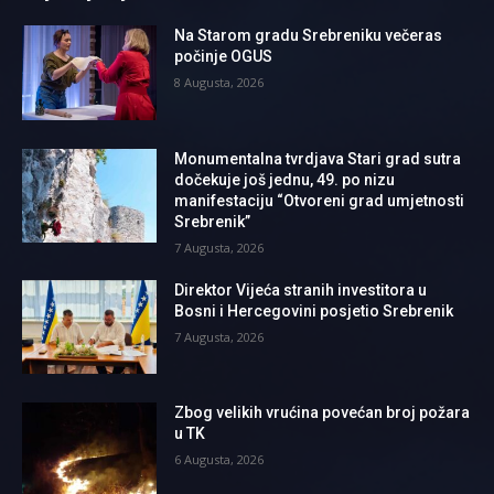
Na Starom gradu Srebreniku večeras
počinje OGUS
8 Augusta, 2026
Monumentalna tvrdjava Stari grad sutra
dočekuje još jednu, 49. po nizu
manifestaciju “Otvoreni grad umjetnosti
Srebrenik”
7 Augusta, 2026
Direktor Vijeća stranih investitora u
Bosni i Hercegovini posjetio Srebrenik
7 Augusta, 2026
Zbog velikih vrućina povećan broj požara
u TK
6 Augusta, 2026