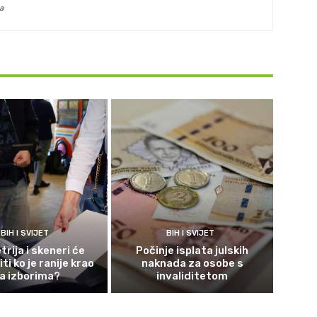
a
BIH I SVIJET
BIH I SVIJET
rija i skeneri će
Počinje isplata julskih
ti ko je ranije krao
naknada za osobe s
a izborima?
invaliditetom