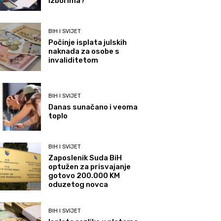
izborima?
BIH I SVIJET
Počinje isplata julskih
naknada za osobe s
invaliditetom
BIH I SVIJET
Danas sunačano i veoma
toplo
BIH I SVIJET
Zaposlenik Suda BiH
optužen za prisvajanje
gotovo 200.000 KM
oduzetog novca
BIH I SVIJET