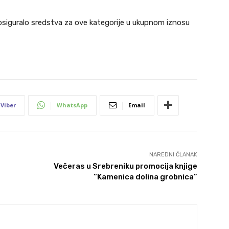
 osiguralo sredstva za ove kategorije u ukupnom iznosu
Viber
WhatsApp
Email
NAREDNI ČLANAK
Večeras u Srebreniku promocija knjige
“Kamenica dolina grobnica”