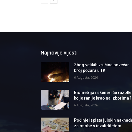
Najnovije vijesti
Zbog velikih vrućina povećan
broj požara u TK
6 Augusta, 2026
Biometrija i skeneri će razotkri
ko je ranije krao na izborima?
6 Augusta, 2026
Počinje isplata julskih naknad
za osobe s invaliditetom