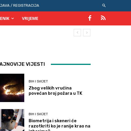
IJAVA / REGISTRACIJA
ENIK
VRIJEME
AJNOVIJE VIJESTI
BIH I SVIJET
Zbog velikih vrućina
povećan broj požara u TK
BIH I SVIJET
Biometrija i skeneri će
razotkriti ko je ranije krao na