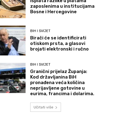
Isplata razlike u platama
zaposlenima u institucijama
Bosne i Hercegovine
BIH I SVIJET
Birači će se identificirati
otiskom prsta, a glasovi
brojati elektronski i ručno
BIH I SVIJET
Granični prijelaz Županja:
Kod državljanina BiH
pronađena veća količina
neprijavljene gotovine u
eurima, francima i dolarima.
Učitati više