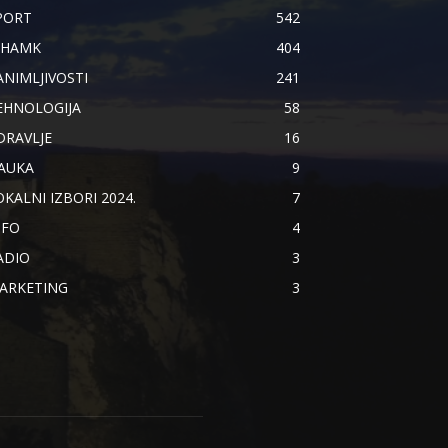
PORT
542
IHAMK
404
ANIMLJIVOSTI
241
EHNOLOGIJA
58
DRAVLJE
16
AUKA
9
OKALNI IZBORI 2024.
7
NFO
4
ADIO
3
ARKETING
3