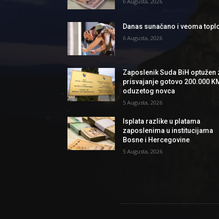
6 Augusta, 2026
Danas sunačano i veoma topl
6 Augusta, 2026
Zaposlenik Suda BiH optužen 
prisvajanje gotovo 200.000 K
oduzetog novca
5 Augusta, 2026
Isplata razlike u platama
zaposlenima u institucijama
Bosne i Hercegovine
5 Augusta, 2026