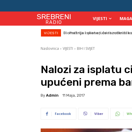
SREBRENI
VIJESTI
MAGA
RADIO
Počinje isplata julskih naknada za
VIJESTI
Naslovnica
VIJESTI
BIH I SVIJET
Nalozi za isplatu c
upućeni prema b
By
Admin
11 Maja, 2017
Facebook
Viber
Wh