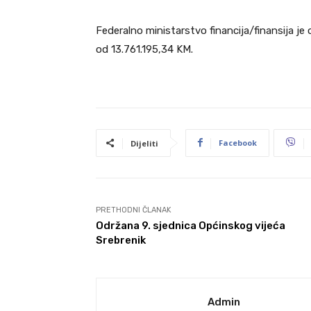
Federalno ministarstvo financija/finansija je
od 13.761.195,34 KM.
Facebook
Dijeliti
PRETHODNI ČLANAK
Održana 9. sjednica Općinskog vijeća
Srebrenik
Admin