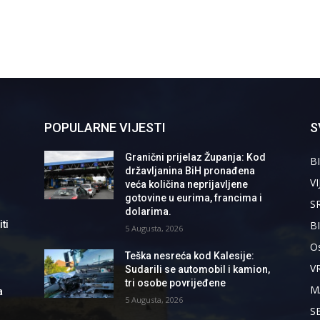
POPULARNE VIJESTI
S
Granični prijelaz Županja: Kod
BI
državljanina BiH pronađena
VI
veća količina neprijavljene
gotovine u eurima, francima i
S
dolarima.
B
ti
5 Augusta, 2026
Os
Teška nesreća kod Kalesije:
V
Sudarili se automobil i kamion,
tri osobe povrijeđene
M
a
5 Augusta, 2026
S