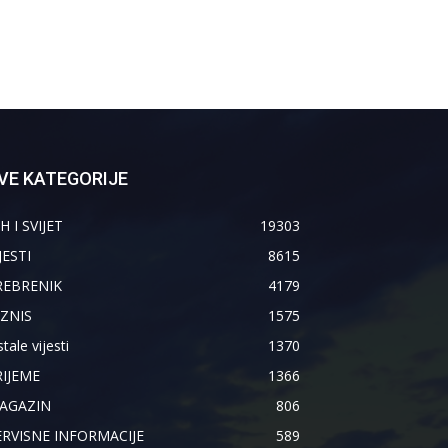
VE KATEGORIJE
H I SVIJET
19303
JESTI
8615
REBRENIK
4179
IZNIS
1575
tale vijesti
1370
RIJEME
1366
AGAZIN
806
ERVISNE INFORMACIJE
589