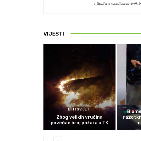
http://www.radiosrebrenik.b
VIJESTI
BIH I SVIJET
Biomet
Zbog velikih vrućina
razotkri
povećan broj požara u TK
n