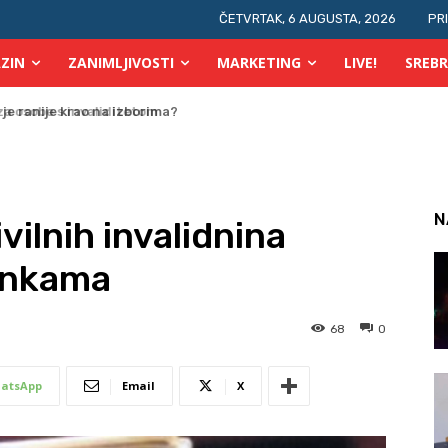
ČETVRTAK, 6 AUGUSTA, 2026
PR
ZIN
ZANIMLJIVOSTI
MARKETING
LIVE!
SREBR
 osobe s invaliditetom
N
ivilnih invalidnina
ankama
68
0
atsApp
Email
X