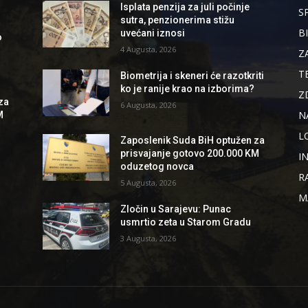
Isplata penzija za juli počinje
S
sutra, penzionerima stižu
B
uvećani iznosi
o
4 Augusta, 2026
Z
T
Biometrija i skeneri će razotkriti
ko je ranije krao na izborima?
Z
za
6 Augusta, 2026
N
M
L
Zaposlenik Suda BiH optužen za
prisvajanje gotovo 200.000 KM
I
oduzetog novca
R
5 Augusta, 2026
M
Zločin u Sarajevu: Punac
usmrtio zeta u Starom Gradu
3 Augusta, 2026