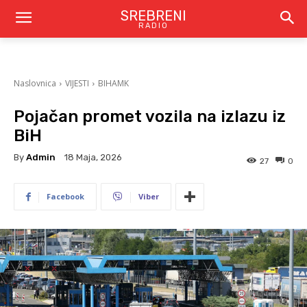
SREBRENI
RADIO
Naslovnica
VIJESTI
BIHAMK
Pojačan promet vozila na izlazu iz
BiH
By
Admin
18 Maja, 2026
27
0
Facebook
Viber