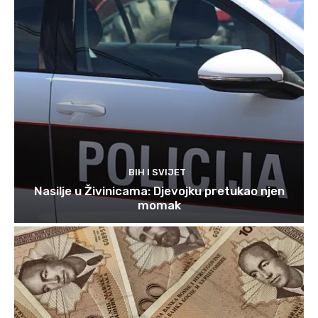
BIH I SVIJET
Nasilje u Živinicama: Djevojku pretukao njen
momak