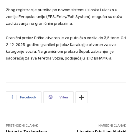
Zbog registracije putnika po novom sistemu izlaska i ulaska u
zemlje Evropske unije (EES, Entry/Exit System), moguća su duža
zadržavanja na graničnim prelazima.
Granični prelaz Brčko otvoren je za putnička vozila do 3,5 tone. Od
2. 12. 2025. godine granični prijelaz Karakaj je otvoren za sve
kategorije vozila. Na graničnom prelazu Šepak zabranjen je
saobraćaj za sva teretna vozila, podsjećaju iz IC BIHAMK-a.
Facebook
Viber
PRETHODNI ČLANAK
NAREDNI ČLANAK
Ljekari u Tuzlanskom
Uhapšen Kristijan Aleksić