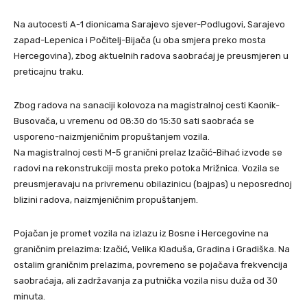
Na autocesti A-1 dionicama Sarajevo sjever-Podlugovi, Sarajevo
zapad-Lepenica i Počitelj-Bijača (u oba smjera preko mosta
Hercegovina), zbog aktuelnih radova saobraćaj je preusmjeren u
preticajnu traku.
Zbog radova na sanaciji kolovoza na magistralnoj cesti Kaonik-
Busovača, u vremenu od 08:30 do 15:30 sati saobraća se
usporeno-naizmjeničnim propuštanjem vozila.
Na magistralnoj cesti M-5 granični prelaz Izačić-Bihać izvode se
radovi na rekonstrukciji mosta preko potoka Mrižnica. Vozila se
preusmjeravaju na privremenu obilazinicu (bajpas) u neposrednoj
blizini radova, naizmjeničnim propuštanjem.
Pojačan je promet vozila na izlazu iz Bosne i Hercegovine na
graničnim prelazima: Izačić, Velika Kladuša, Gradina i Gradiška. Na
ostalim graničnim prelazima, povremeno se pojačava frekvencija
saobraćaja, ali zadržavanja za putnička vozila nisu duža od 30
minuta.