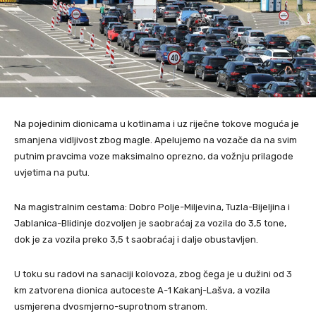
Na pojedinim dionicama u kotlinama i uz riječne tokove moguća je
smanjena vidljivost zbog magle. Apelujemo na vozače da na svim
putnim pravcima voze maksimalno oprezno, da vožnju prilagode
uvjetima na putu.
Na magistralnim cestama: Dobro Polje-Miljevina, Tuzla-Bijeljina i
Jablanica-Blidinje dozvoljen je saobraćaj za vozila do 3,5 tone,
dok je za vozila preko 3,5 t saobraćaj i dalje obustavljen.
U toku su radovi na sanaciji kolovoza, zbog čega je u dužini od 3
km zatvorena dionica autoceste A-1 Kakanj-Lašva, a vozila
usmjerena dvosmjerno-suprotnom stranom.