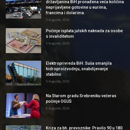
državljanina BiH pronađena veća količina
neprijavljene gotovine u eurima,
francima i dolarima.
5 Augusta, 2026
Počinje isplata julskih naknada za osobe
s invaliditetom
6 Augusta, 2026
Elektroprivreda BiH: Suša smanjila
hidroproizvodnju, snabdijevanje
stabilno
5 Augusta, 2026
Na Starom gradu Srebreniku večeras
počinje OGUS
8 Augusta, 2026
Kriza za bh. prevoznike: Pravilo 90 u 180