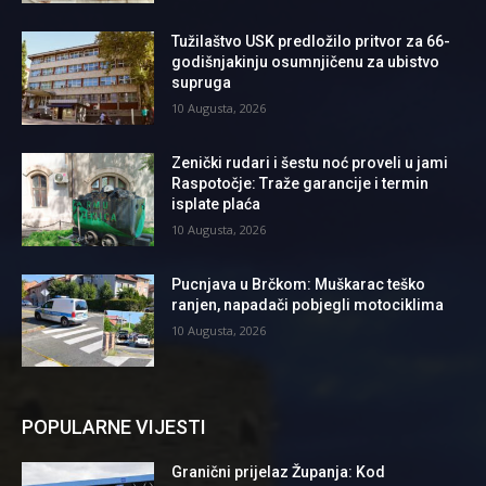
Tužilaštvo USK predložilo pritvor za 66-
godišnjakinju osumnjičenu za ubistvo
supruga
10 Augusta, 2026
Zenički rudari i šestu noć proveli u jami
Raspotočje: Traže garancije i termin
isplate plaća
10 Augusta, 2026
Pucnjava u Brčkom: Muškarac teško
ranjen, napadači pobjegli motociklima
10 Augusta, 2026
POPULARNE VIJESTI
Granični prijelaz Županja: Kod