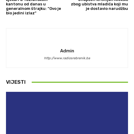
kantonu od danas u
zbog ubistva mladića koji mu
generalnom štrajku: “Ovo je
je dostavio narudžbu
bio jedini izlaz”
Admin
http://www.radiosrebrenik.ba
VIJESTI