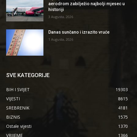
aerodrom zabilježio najbolji mjesec u
historiji
3 Augusta, 2026
Danas sunčano i izrazito vruće
1 Augusta, 2026
SVE KATEGORIJE
BIH I SVIJET
19303
VIJESTI
8615
SREBRENIK
4181
BIZNIS
1575
Ostale vijesti
1370
VRIJEME
1366