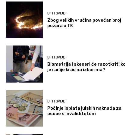
BIH I SVIJET
Zbog velikih vrućina povećan broj
požara u TK
BIH I SVIJET
Biometrija i skeneri će razotkriti ko
je ranije krao na izborima?
BIH I SVIJET
Počinje isplata julskih naknada za
osobe s invaliditetom