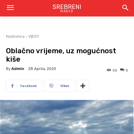
SREBRENI
RADIO
Naslovnica
VIJESTI
Oblačno vrijeme, uz mogućnost
kiše
By
Admin
28 Aprila, 2025
55
0
Facebook
Viber