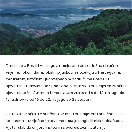
Danas se u Bosni i Hercegovni umjereno do pretežno oblačno
vrijeme. Tokom dana, lokalni pljuskovi se očekuju u Hercegovini,
centralnim, istočnim i jugozapadnim područjima Bosne. U
sjevernim dijelovima bez padavina. Vjetar slab do umjeren istočni i
sjeveroistočni. Jutarnja temperatura zraka od 6 do 12, na jugu do
15, a dnevna od 16 do 22, na jugu do 25 stupeni.
U utorak se očekuje sunčano uz malu do umjerenu oblačnost. Po
kotlinama i uz riječne tokove moguća je magla ili niska oblačnost.
Vjetar slab do umjeren istočni i sjeveroistočni. Jutarnja