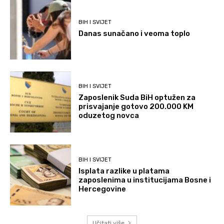
BIH I SVIJET
Danas sunačano i veoma toplo
BIH I SVIJET
Zaposlenik Suda BiH optužen za
prisvajanje gotovo 200.000 KM
oduzetog novca
BIH I SVIJET
Isplata razlike u platama
zaposlenima u institucijama Bosne i
Hercegovine
Učitati više