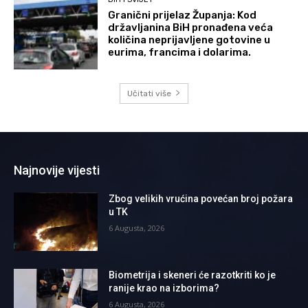
Granični prijelaz Županja: Kod
državljanina BiH pronađena veća
količina neprijavljene gotovine u
eurima, francima i dolarima.
Učitati više
Najnovije vijesti
Zbog velikih vrućina povećan broj požara
u TK
6 Augusta, 2026
Biometrija i skeneri će razotkriti ko je
ranije krao na izborima?
6 Augusta, 2026