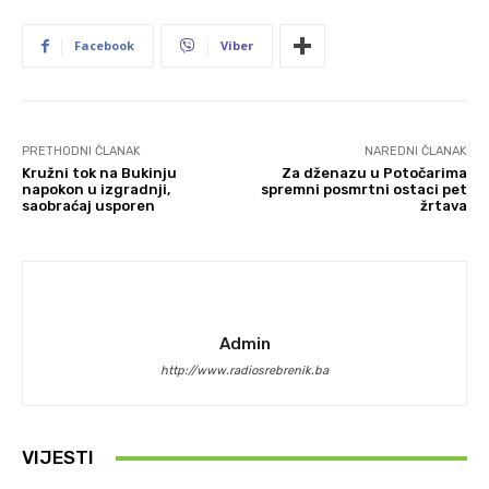
Facebook
Viber
PRETHODNI ČLANAK
NAREDNI ČLANAK
Kružni tok na Bukinju
Za dženazu u Potočarima
napokon u izgradnji,
spremni posmrtni ostaci pet
saobraćaj usporen
žrtava
Admin
http://www.radiosrebrenik.ba
VIJESTI