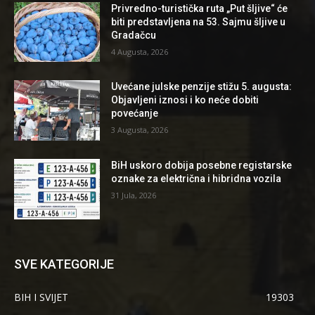
Privredno-turistička ruta „Put šljive“ će
biti predstavljena na 53. Sajmu šljive u
Gradačcu
4 Augusta, 2026
Uvećane julske penzije stižu 5. augusta:
Objavljeni iznosi i ko neće dobiti
povećanje
3 Augusta, 2026
BiH uskoro dobija posebne registarske
oznake za električna i hibridna vozila
31 Jula, 2026
SVE KATEGORIJE
BIH I SVIJET
19303