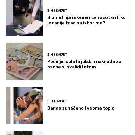
BIH I SVIJET
Biometrija i skeneri će razotkriti ko
je ranije krao na izborima?
BIH I SVIJET
Počinje isplata julskih naknada za
osobe s invaliditetom
BIH I SVIJET
Danas sunačano i veoma toplo