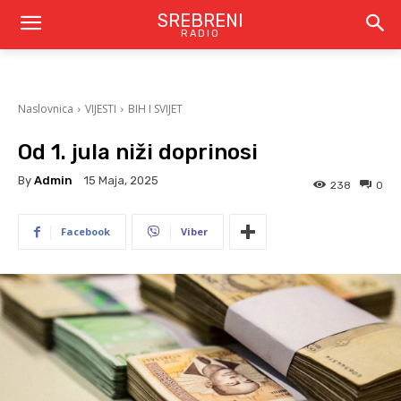
SREBRENI
RADIO
Naslovnica
VIJESTI
BIH I SVIJET
Od 1. jula niži doprinosi
By
Admin
15 Maja, 2025
238
0
Facebook
Viber