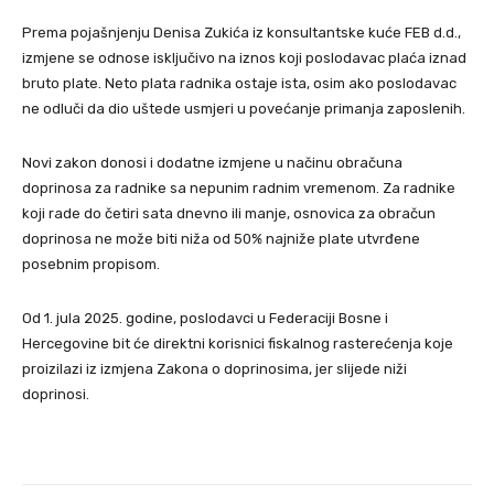
Prema pojašnjenju Denisa Zukića iz konsultantske kuće FEB d.d.,
izmjene se odnose isključivo na iznos koji poslodavac plaća iznad
bruto plate. Neto plata radnika ostaje ista, osim ako poslodavac
ne odluči da dio uštede usmjeri u povećanje primanja zaposlenih.
Novi zakon donosi i dodatne izmjene u načinu obračuna
doprinosa za radnike sa nepunim radnim vremenom. Za radnike
koji rade do četiri sata dnevno ili manje, osnovica za obračun
doprinosa ne može biti niža od 50% najniže plate utvrđene
posebnim propisom.
Od 1. jula 2025. godine, poslodavci u Federaciji Bosne i
Hercegovine bit će direktni korisnici fiskalnog rasterećenja koje
proizilazi iz izmjena Zakona o doprinosima, jer slijede niži
doprinosi.