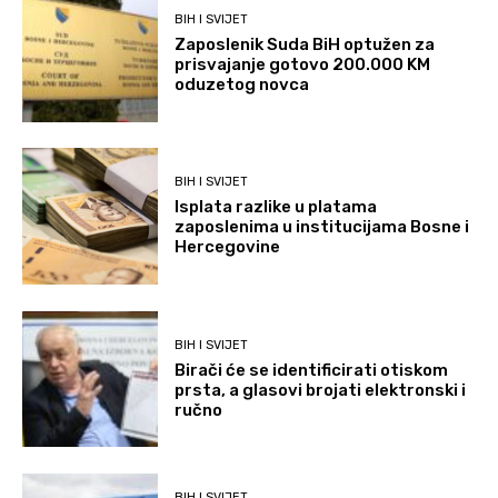
BIH I SVIJET
Zaposlenik Suda BiH optužen za
prisvajanje gotovo 200.000 KM
oduzetog novca
BIH I SVIJET
Isplata razlike u platama
zaposlenima u institucijama Bosne i
Hercegovine
BIH I SVIJET
Birači će se identificirati otiskom
prsta, a glasovi brojati elektronski i
ručno
BIH I SVIJET