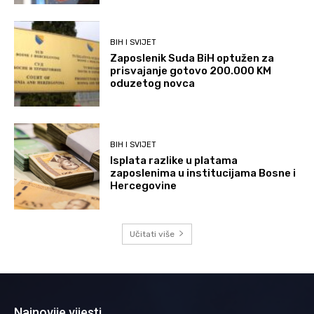
BIH I SVIJET
Zaposlenik Suda BiH optužen za
prisvajanje gotovo 200.000 KM
oduzetog novca
BIH I SVIJET
Isplata razlike u platama
zaposlenima u institucijama Bosne i
Hercegovine
Učitati više
Najnovije vijesti