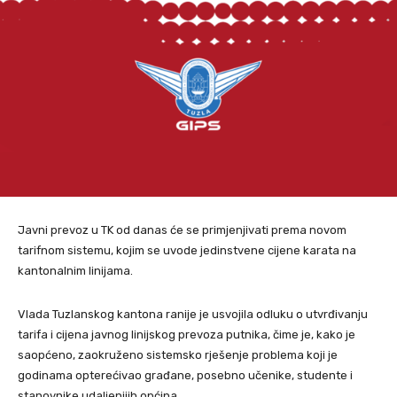
Javni prevoz u TK od danas će se primjenjivati prema novom
tarifnom sistemu, kojim se uvode jedinstvene cijene karata na
kantonalnim linijama.
Vlada Tuzlanskog kantona ranije je usvojila odluku o utvrđivanju
tarifa i cijena javnog linijskog prevoza putnika, čime je, kako je
saopćeno, zaokruženo sistemsko rješenje problema koji je
godinama opterećivao građane, posebno učenike, studente i
stanovnike udaljenijih općina.