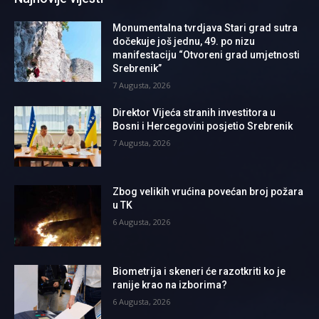
Monumentalna tvrdjava Stari grad sutra
dočekuje još jednu, 49. po nizu
manifestaciju “Otvoreni grad umjetnosti
Srebrenik”
7 Augusta, 2026
Direktor Vijeća stranih investitora u
Bosni i Hercegovini posjetio Srebrenik
7 Augusta, 2026
Zbog velikih vrućina povećan broj požara
u TK
6 Augusta, 2026
Biometrija i skeneri će razotkriti ko je
ranije krao na izborima?
6 Augusta, 2026