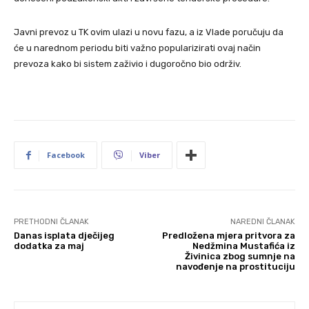
Javni prevoz u TK ovim ulazi u novu fazu, a iz Vlade poručuju da
će u narednom periodu biti važno popularizirati ovaj način
prevoza kako bi sistem zaživio i dugoročno bio održiv.
Facebook
Viber
PRETHODNI ČLANAK
NAREDNI ČLANAK
Danas isplata dječijeg
Predložena mjera pritvora za
dodatka za maj
Nedžmina Mustafića iz
Živinica zbog sumnje na
navođenje na prostituciju