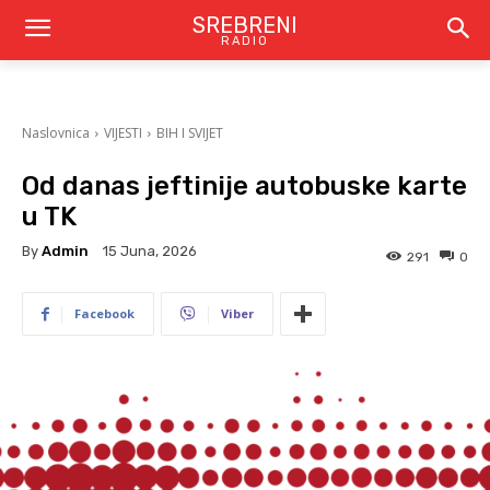
SREBRENI
RADIO
Naslovnica
VIJESTI
BIH I SVIJET
Od danas jeftinije autobuske karte
u TK
By
Admin
15 Juna, 2026
291
0
Facebook
Viber