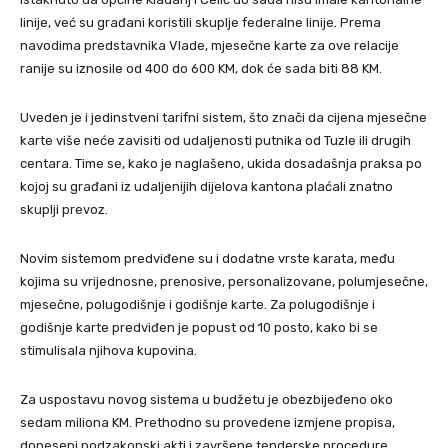
linije, već su građani koristili skuplje federalne linije. Prema
navodima predstavnika Vlade, mjesečne karte za ove relacije
ranije su iznosile od 400 do 600 KM, dok će sada biti 88 KM.
Uveden je i jedinstveni tarifni sistem, što znači da cijena mjesečne
karte više neće zavisiti od udaljenosti putnika od Tuzle ili drugih
centara. Time se, kako je naglašeno, ukida dosadašnja praksa po
kojoj su građani iz udaljenijih dijelova kantona plaćali znatno
skuplji prevoz.
Novim sistemom predviđene su i dodatne vrste karata, među
kojima su vrijednosne, prenosive, personalizovane, polumjesečne,
mjesečne, polugodišnje i godišnje karte. Za polugodišnje i
godišnje karte predviđen je popust od 10 posto, kako bi se
stimulisala njihova kupovina.
Za uspostavu novog sistema u budžetu je obezbijeđeno oko
sedam miliona KM. Prethodno su provedene izmjene propisa,
doneseni podzakonski akti i završene tenderske procedure.