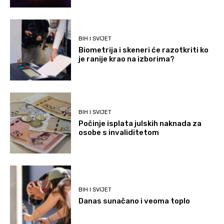
BIH I SVIJET
Biometrija i skeneri će razotkriti ko
je ranije krao na izborima?
BIH I SVIJET
Počinje isplata julskih naknada za
osobe s invaliditetom
BIH I SVIJET
Danas sunačano i veoma toplo