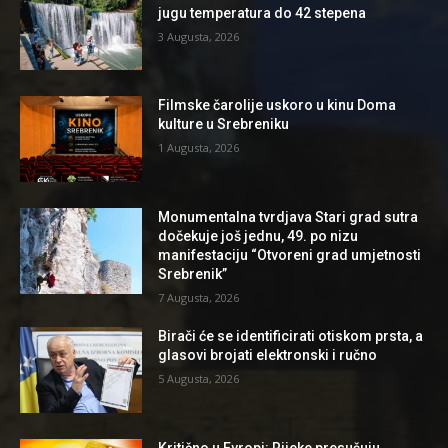
jugu temperatura do 42 stepena
3 Augusta, 2026
Filmske čarolije uskoro u kinu Doma
kulture u Srebreniku
1 Augusta, 2026
Monumentalna tvrdjava Stari grad sutra
dočekuje još jednu, 49. po nizu
manifestaciju “Otvoreni grad umjetnosti
Srebrenik”
7 Augusta, 2026
Birači će se identificirati otiskom prsta, a
glasovi brojati elektronski i ručno
5 Augusta, 2026
Kritično u Evropi: Rijeke presušuju,