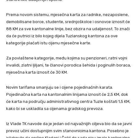
Prema novom sistemu, mjesečna karta za radnike, nezaposlene,
demobilisane borce, studente, srednjoškolce i osnovce iznosit će
88 KM za sve kantonalne linije, bez obzira na udaljenost. To znači
da će putnici iz bilo kojeg dijela Tuzlanskog kantona za ove
kategorije plaćati istu cijenu mjesečne karte.
Za povlaštene kategorije, među kojima su penzioneri, ratni vojni
invalidi, zlatni ljiljani, te članovi porodica šehida i poginulih boraca,
mjesečna karta iznosit će 30 KM.
Novim tarifama smanjuju se i cijene pojedinačnih karata.
Pojedinačna karta na kantonalnim linijama iznosit će 2,5 KM, dok
će karta na području administrativnog centra Tuzle koštati 1,5 KM,
kako bi se uskladila sa cijenama gradskog prevoza.
Iz Vlade TK navode da je jedan od najvažnijih ciljeva bio da se javni
prevoz učini dostupnijim svim stanovnicima kantona. Posebno je
istaknuto da općine Kladanj i Čelić do sada nisu imale kantonalne