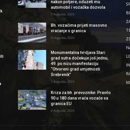
nakon potjere, oduzeti mu
S
automobil i vozačka dozvola
ik
B
3 Augusta, 2026
Z
Bh. vozačima prijeti masovno
T
vraćanje s granica
4 Augusta, 2026
Z
N
Monumentalna tvrdjava Stari
L
ti
grad sutra dočekuje još jednu,
49. po nizu manifestaciju
I
“Otvoreni grad umjetnosti
R
Srebrenik”
7 Augusta, 2026
M
a
Kriza za bh. prevoznike: Pravilo
90 u 180 dana vraća vozače sa
granica EU
4 Augusta, 2026