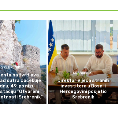
SREBRENIK
SREBRENIK
ntalna tvrdjava
rad sutra dočekuje
Direktor Vijeća stranih
ednu, 49. po nizu
investitora u Bosni i
staciju “Otvoreni
Hercegovini posjetio
etnosti Srebrenik”
Srebrenik