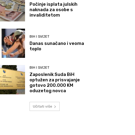
Počinje isplata julskih
naknada za osobe s
invaliditetom
BIH I SVIJET
Danas sunačano i veoma
toplo
BIH I SVIJET
Zaposlenik Suda BiH
optužen za prisvajanje
gotovo 200.000 KM
oduzetog novca
Učitati više