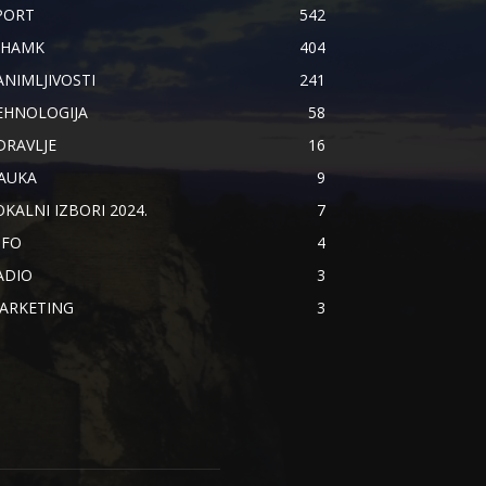
PORT
542
IHAMK
404
ANIMLJIVOSTI
241
EHNOLOGIJA
58
DRAVLJE
16
AUKA
9
OKALNI IZBORI 2024.
7
NFO
4
ADIO
3
ARKETING
3