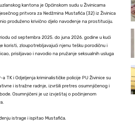
Tuzlanskog kantona je Općinskom sudu u Živinicama
jesečnog pritvora za Nedžmina Mustafića (32) iz Živinica
io produženo krivično djelo navođenje na prostituciju.
riodu od septembra 2025. do juna 2026. godine u kući
uge koristi, zloupotrebljavajući njenu tešku porodičnu i
icao, prisiljavao i navodio na pružanje seksualnih usluga
P-a TK i Odjeljenja kriminalističke policije PU Živinice su
ivne i istražne radnje, izvršili pretres osumnjičenog i
obode. Osumnjičeni je uz izvještaj o počinjenom
a.
enju istrage i ispitao Mustafića.