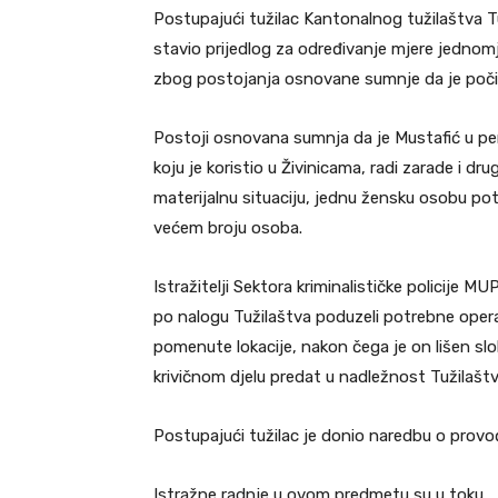
Postupajući tužilac Kantonalnog tužilaštva 
stavio prijedlog za određivanje mjere jednom
zbog postojanja osnovane sumnje da je počin
Postoji osnovana sumnja da je Mustafić u pe
koju je koristio u Živinicama, radi zarade i dr
materijalnu situaciju, jednu žensku osobu pot
većem broju osoba.
Istražitelji Sektora kriminalističke policije MU
po nalogu Tužilaštva poduzeli potrebne operat
pomenute lokacije, nakon čega je on lišen sl
krivičnom djelu predat u nadležnost Tužilaštv
Postupajući tužilac je donio naredbu o provođ
Istražne radnje u ovom predmetu su u toku.