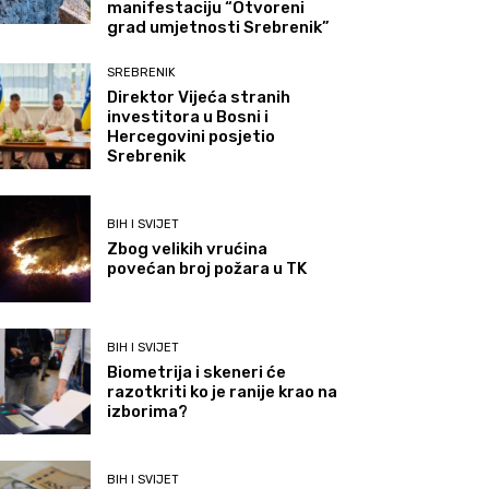
manifestaciju “Otvoreni
grad umjetnosti Srebrenik”
SREBRENIK
Direktor Vijeća stranih
investitora u Bosni i
Hercegovini posjetio
Srebrenik
BIH I SVIJET
Zbog velikih vrućina
povećan broj požara u TK
BIH I SVIJET
Biometrija i skeneri će
razotkriti ko je ranije krao na
izborima?
BIH I SVIJET