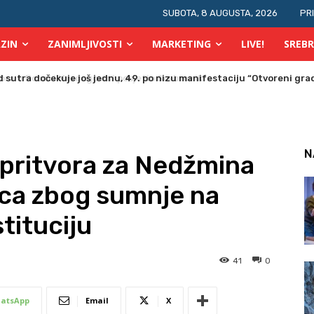
SUBOTA, 8 AUGUSTA, 2026
PR
ZIN
ZANIMLJIVOSTI
MARKETING
LIVE!
SREBR
a u Bosni i Hercegovini posjetio Srebrenik
N
pritvora za Nedžmina
nica zbog sumnje na
tituciju
41
0
atsApp
Email
X