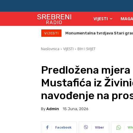
SREBRENI
VIJESTI
MAGA
RADIO
Direktor Vijeća stranih investitor
VIJESTI
Naslovnica
VIJESTI
BIH I SVIJET
Predložena mjera 
Mustafića iz Živi
navođenje na pros
By
Admin
15 Juna, 2026
Facebook
Viber
Wh