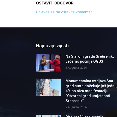
OSTAVITI ODGOVOR
Prijavite se da ostavite komentar
Najnovije vijesti
Na Starom gradu Srebreniku
večeras počinje OGUS
8 Augusta, 2026
Monumentalna tvrdjava Stari
grad sutra dočekuje još jednu
49. po nizu manifestaciju
“Otvoreni grad umjetnosti
Srebrenik”
7 Augusta, 2026
Direktor Vijeća stranih