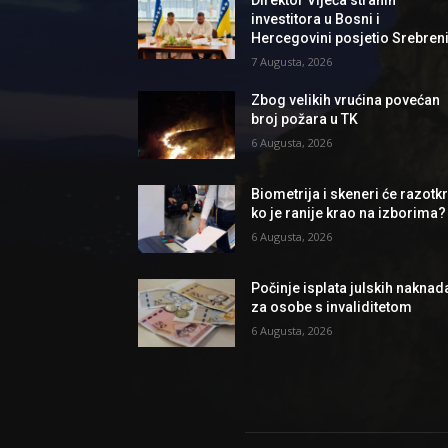
investitora u Bosni i
Hercegovini posjetio Srebren
7 Augusta, 2026
Zbog velikih vrućina povećan
broj požara u TK
6 Augusta, 2026
Biometrija i skeneri će razotkri
ko je ranije krao na izborima?
6 Augusta, 2026
Počinje isplata julskih naknad
za osobe s invaliditetom
6 Augusta, 2026