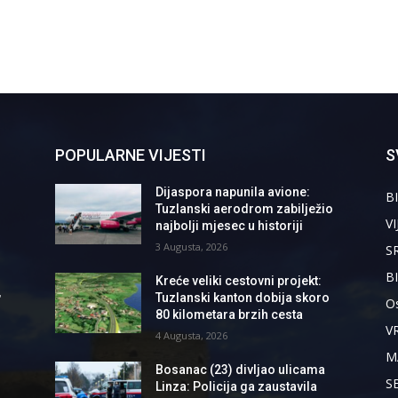
POPULARNE VIJESTI
S
Dijaspora napunila avione:
BI
Tuzlanski aerodrom zabilježio
VI
najbolji mjesec u historiji
3 Augusta, 2026
S
B
Kreće veliki cestovni projekt:
,
Tuzlanski kanton dobija skoro
Os
80 kilometara brzih cesta
V
4 Augusta, 2026
M
Bosanac (23) divljao ulicama
S
Linza: Policija ga zaustavila