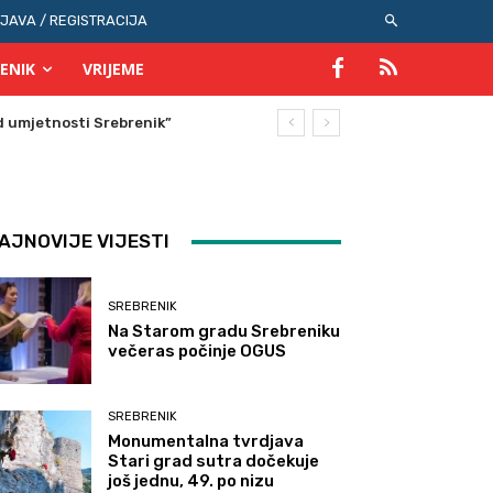
IJAVA / REGISTRACIJA
ENIK
VRIJEME
AJNOVIJE VIJESTI
SREBRENIK
Na Starom gradu Srebreniku
večeras počinje OGUS
SREBRENIK
Monumentalna tvrdjava
Stari grad sutra dočekuje
još jednu, 49. po nizu