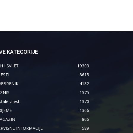
VE KATEGORIJE
H I SVIJET
19303
JESTI
8615
REBRENIK
4182
IZNIS
1575
tale vijesti
1370
RIJEME
1366
AGAZIN
806
ERVISNE INFORMACIJE
589