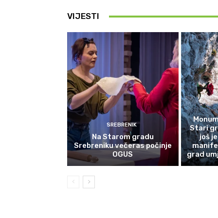
VIJESTI
Monume
SREBRENIK
Stari g
Na Starom gradu
još j
Srebreniku večeras počinje
manife
OGUS
grad umj