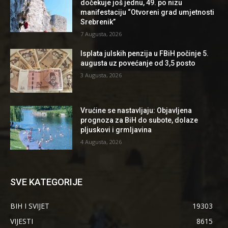
dočekuje još jednu, 49. po nizu
manifestaciju “Otvoreni grad umjetnosti
Srebrenik”
7 Augusta, 2026
Isplata julskih penzija u FBiH počinje 5.
augusta uz povećanje od 3,5 posto
3 Augusta, 2026
Vrućine se nastavljaju: Objavljena
prognoza za BiH do subote, dolaze
pljuskovi i grmljavina
4 Augusta, 2026
SVE KATEGORIJE
BIH I SVIJET
19303
VIJESTI
8615