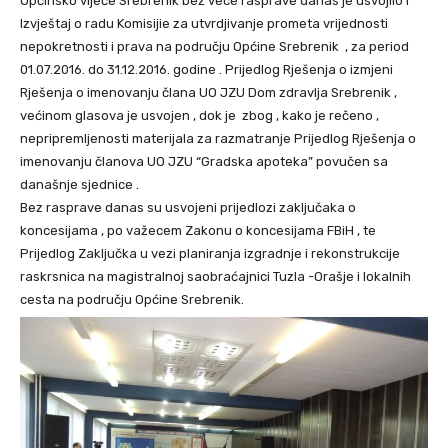
Općinsko vijeće Srebrenik bez vece rasprave danas je usvojilo i
Izvještaj o radu Komisijie za utvrdjivanje prometa vrijednosti
nepokretnosti i prava na području Općine Srebrenik , za period
01.07.2016. do 31.12.2016. godine . Prijedlog Rješenja o izmjeni
Rješenja o imenovanju člana UO JZU Dom zdravlja Srebrenik ,
većinom glasova je usvojen , dok je zbog , kako je rečeno ,
nepripremljenosti materijala za razmatranje Prijedlog Rješenja o
imenovanju članova UO JZU “Gradska apoteka” povučen sa
današnje sjednice .
Bez rasprave danas su usvojeni prijedlozi zaključaka o
koncesijama , po važecem Zakonu o koncesijama FBiH , te
Prijedlog Zaključka u vezi planiranja izgradnje i rekonstrukcije
raskrsnica na magistralnoj saobraćajnici Tuzla -Orašje i lokalnih
cesta na području Općine Srebrenik.