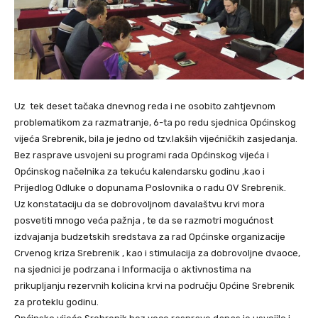
Uz tek deset tačaka dnevnog reda i ne osobito zahtjevnom
problematikom za razmatranje, 6-ta po redu sjednica Općinskog
vijeća Srebrenik, bila je jedno od tzv.lakših vijećničkih zasjedanja.
Bez rasprave usvojeni su programi rada Općinskog vijeća i
Općinskog načelnika za tekuću kalendarsku godinu ,kao i
Prijedlog Odluke o dopunama Poslovnika o radu OV Srebrenik.
Uz konstataciju da se dobrovoljnom davalaštvu krvi mora
posvetiti mnogo veća pažnja , te da se razmotri mogućnost
izdvajanja budzetskih sredstava za rad Općinske organizacije
Crvenog kriza Srebrenik , kao i stimulacija za dobrovoljne dvaoce,
na sjednici je podrzana i Informacija o aktivnostima na
prikupljanju rezervnih kolicina krvi na području Općine Srebrenik
za proteklu godinu.