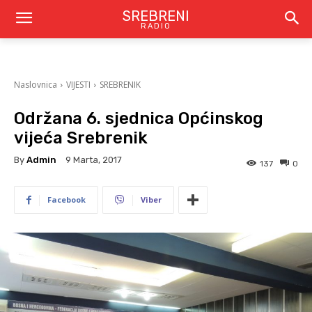
SREBRENI
RADIO
Naslovnica
VIJESTI
SREBRENIK
Održana 6. sjednica Općinskog
vijeća Srebrenik
By
Admin
9 Marta, 2017
137
0
Facebook
Viber