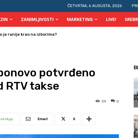
ČETVRTAK, 6 AUGUSTA, 2026
PR
ZIN
ZANIMLJIVOSTI
MARKETING
LIVE!
SREBR
je ranije krao na izborima?
 osobe s invaliditetom
B
ponovo potvrđeno
d RTV takse
39
0
atsApp
Email
X