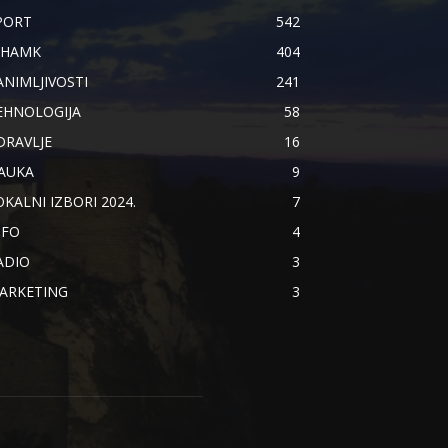
PORT
542
IHAMK
404
ANIMLJIVOSTI
241
EHNOLOGIJA
58
DRAVLJE
16
AUKA
9
OKALNI IZBORI 2024.
7
NFO
4
ADIO
3
ARKETING
3