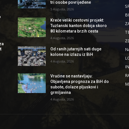
tri osobe povrijeđene
S
5 Augusta, 2026
B
o
Kreće veliki cestovni projekt:
Z
Tuzlanski kanton dobija skoro
80 kilometara brzih cesta
T
4 Augusta, 2026
Z
za
N
Od ranih jutarnjih sati duge
M
kolone na izlazu iz BiH
L
4 Augusta, 2026
I
R
Vrućine se nastavljaju:
Objavljena prognoza za BiH do
M
subote, dolaze pljuskovi i
grmljavina
4 Augusta, 2026