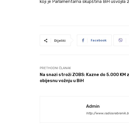
koji je Parlamentarna skupština BiH usvojila 
Facebook
Dijeliti
PRETHODNI ČLANAK
Na snazi stroži ZOBS: Kazne do 5.000 KM 
obijesnu vožnju u BiH
Admin
http://www.radiosrebrenik.b