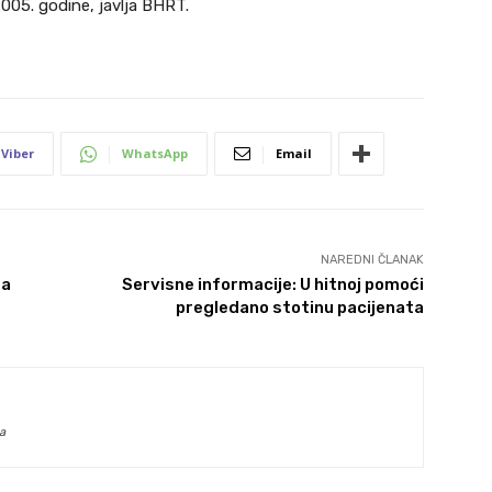
2005. godine, javlja BHRT.
Viber
WhatsApp
Email
NAREDNI ČLANAK
za
Servisne informacije: U hitnoj pomoći
pregledano stotinu pacijenata
a