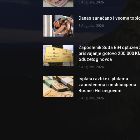
6 Augusta, 2026
Danas sunačano i veoma topl
6 Augusta, 2026
Zaposlenik Suda BiH optužen 
prisvajanje gotovo 200.000 K
oduzetog novca
5 Augusta, 2026
Isplata razlike u platama
zaposlenima u institucijama
Bosne i Hercegovine
5 Augusta, 2026