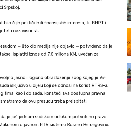
i Srpskoj.
bilo čijih političkih ili finansijskih interesa, te BHRT i
gritet i nezavisnost.
sudom — što dio medija nije objavio — potvrđeno da je
se, isplatiti iznos od 7,8 miliona KM, uvećan za
oljno jasno i logično obrazloženje zbog kojeg je Viši
da isključivo u dijelu koji se odnosi na korist RTRS-a.
g tima, kao i do sada, koristeći sva dostupna pravna
h smatramo da ovu presudu treba preispitati.
 da je još jednom sudskom odlukom potvrđeno pravo
a Zakonom o javnom RTV sistemu Bosne i Hercegovine,