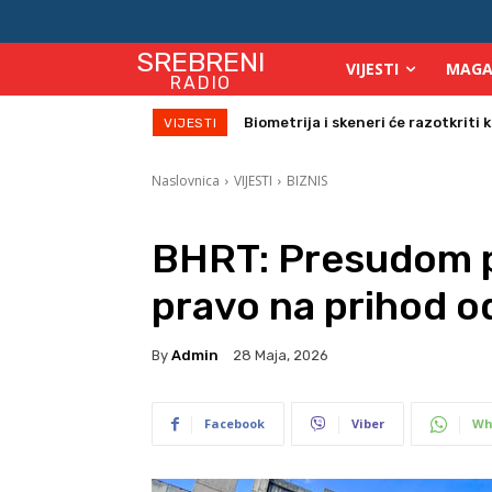
SREBRENI
VIJESTI
MAGA
RADIO
Biometrija i skeneri će razotkriti ko 
Počinje isplata julskih naknada za
VIJESTI
Naslovnica
VIJESTI
BIZNIS
BHRT: Presudom 
pravo na prihod o
By
Admin
28 Maja, 2026
Facebook
Viber
Wh