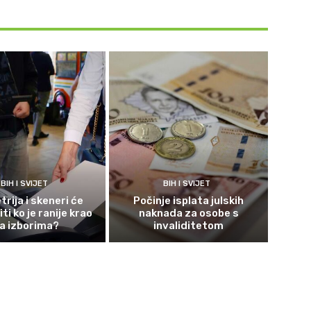
BIH I SVIJET
BIH I SVIJET
rija i skeneri će
Počinje isplata julskih
ti ko je ranije krao
naknada za osobe s
a izborima?
invaliditetom