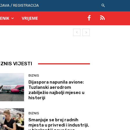
IJAVA / REGISTRACIJA
ENIK
VRIJEME
IZNIS VIJESTI
BIZNIS
Dijaspora napunila avione:
Tuzlanski aerodrom
zabilježio najbolji mjesec u
historiji
BIZNIS
Smanjuje se broj radnih
mjesta u privredi i industriji,