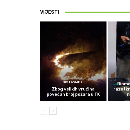
VIJESTI
BIH I SVIJET
Biomet
Zbog velikih vrućina
razotkri
povećan broj požara u TK
n