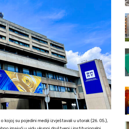
kojoj su pojedini mediji izvještavali u utorak (26. 05.),
no imajući u vidu ukupni društveni i institucionalni