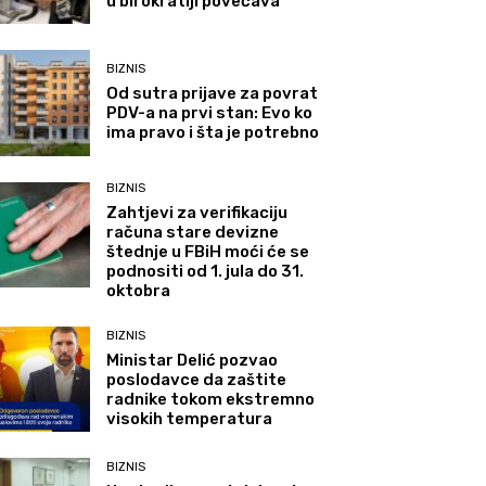
u birokratiji povećava
BIZNIS
Od sutra prijave za povrat
PDV-a na prvi stan: Evo ko
ima pravo i šta je potrebno
BIZNIS
Zahtjevi za verifikaciju
računa stare devizne
štednje u FBiH moći će se
podnositi od 1. jula do 31.
oktobra
BIZNIS
Ministar Delić pozvao
poslodavce da zaštite
radnike tokom ekstremno
visokih temperatura
BIZNIS