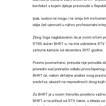
kontekst u kojem djeluje pravosuđe u Republic
Ipak, sudovi ne mogu i ne smiju biti instrument 
dalje želi vjerovati u njihov profesionalni inte
Zbog toga naglašavamo da je ovom istom pre
RTRS dužan BHRT-u, na ime uskraćene RTV tak
zatezne kamate od decembra 2017. godine.
Pravno posmatrano, presuda nije ponudila dov
privredni sud preinačio odluku prvostepenog su
BHRT će, nakon detaljne analize svog pravno
sredstva, ukazati na nepravilnosti zbog koji
Za BHRT je u ovom trenutku posebno važno
BHRT-a na prihod od RTV takse, u skladu s