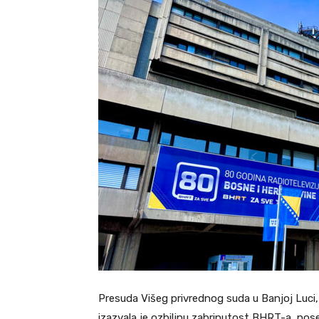
Presuda Višeg privrednog suda u Banjoj Luci, o 
izazvala je ozbiljnu zabrinutost BHRT-a, poseb