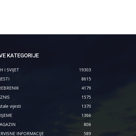
VE KATEGORIJE
H I SVIJET
19303
JESTI
8615
REBRENIK
4179
IZNIS
1575
tale vijesti
1370
RIJEME
1366
AGAZIN
806
ERVISNE INFORMACIJE
589