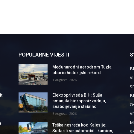
POPULARNE VIJESTI
S
Međunarodni aerodrom Tuzla
BI
oborio historijski rekord
VI
1 Augusta, 2026
S
B
ti
Elektroprivreda BiH: Suša
smanjila hidroproizvodnju,
Os
snabdijevanje stabilno
V
5 Augusta, 2026
M
a
Teška nesreća kod Kalesije:
Sudarili se automobil i kamion,
S