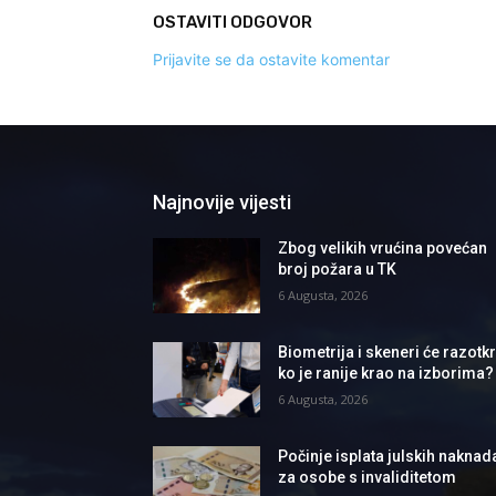
OSTAVITI ODGOVOR
Prijavite se da ostavite komentar
Najnovije vijesti
Zbog velikih vrućina povećan
broj požara u TK
6 Augusta, 2026
Biometrija i skeneri će razotkri
ko je ranije krao na izborima?
6 Augusta, 2026
Počinje isplata julskih naknad
za osobe s invaliditetom