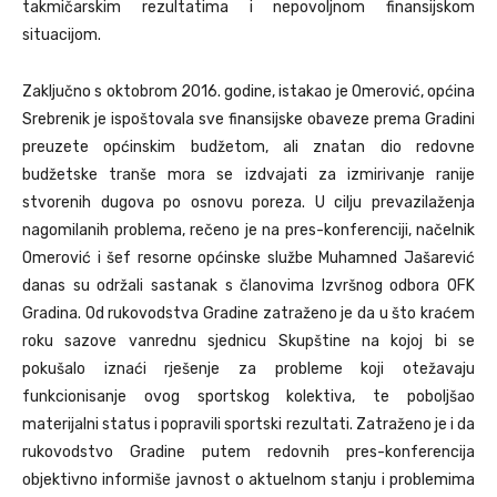
takmičarskim rezultatima i nepovoljnom finansijskom
situacijom.
Zaključno s oktobrom 2016. godine, istakao je Omerović, općina
Srebrenik je ispoštovala sve finansijske obaveze prema Gradini
preuzete općinskim budžetom, ali znatan dio redovne
budžetske tranše mora se izdvajati za izmirivanje ranije
stvorenih dugova po osnovu poreza. U cilju prevazilaženja
nagomilanih problema, rečeno je na pres-konferenciji, načelnik
Omerović i šef resorne općinske službe Muhamned Jašarević
danas su održali sastanak s članovima Izvršnog odbora OFK
Gradina. Od rukovodstva Gradine zatraženo je da u što kraćem
roku sazove vanrednu sjednicu Skupštine na kojoj bi se
pokušalo iznaći rješenje za probleme koji otežavaju
funkcionisanje ovog sportskog kolektiva, te poboljšao
materijalni status i popravili sportski rezultati. Zatraženo je i da
rukovodstvo Gradine putem redovnih pres-konferencija
objektivno informiše javnost o aktuelnom stanju i problemima