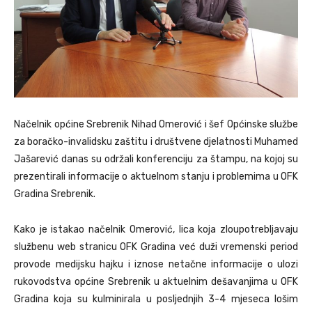
Načelnik općine Srebrenik Nihad Omerović i šef Općinske službe
za boračko-invalidsku zaštitu i društvene djelatnosti Muhamed
Jašarević danas su održali konferenciju za štampu, na kojoj su
prezentirali informacije o aktuelnom stanju i problemima u OFK
Gradina Srebrenik.
Kako je istakao načelnik Omerović, lica koja zloupotrebljavaju
službenu web stranicu OFK Gradina već duži vremenski period
provode medijsku hajku i iznose netačne informacije o ulozi
rukovodstva općine Srebrenik u aktuelnim dešavanjima u OFK
Gradina koja su kulminirala u posljednjih 3-4 mjeseca lošim