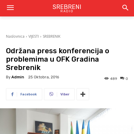
SREBRENI
RADIO
Naslovnica
VIJESTI
SREBRENIK
Održana press konferencija o
problemima u OFK Gradina
Srebrenik
By
Admin
25 Oktobra, 2016
489
0
Facebook
Viber