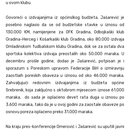
u ovom klubu.
Govoreći o izdvajanjima iz općinslkog budžeta, Jašarević je
posebno naglasio da se od budžetske stavke u iznosu od
130.000 KM, namijenjene za OFK Gradina, Odbojkaški klub
Gradina-Herceg i Košarkaški klub Gradina, oko 80.000 izdvaja
Omladinskom fudbalskom klubu Gradina, dok se za ostala dva
sportska kolektiva izdvaja preostalih oko 50.000 maraka. U
decembru prošle godine, dodao je Jašarević, potpisan je i
sporazum s Poreskom upravom Federacije BiH o izmiravnju
zaostlaih poreskih obaveza u iznosu od oko 46.000 maraka.
Zahvaljujući redovnim izdvajanjima iz budžeta općine
Srebrenik, koja zaključno s oktobrom mjesecom iznose 61.000
maraka, do sada je isplaćeno devet rata duga u iznosu po
3.600 maraka, tako da je u ovoj godini za zaostale obaveze po
osnovu poreza isplaćeno preko 31.000 maraka.
Na kraju pres-konferencije Omerović i Jašarević su uputili javni