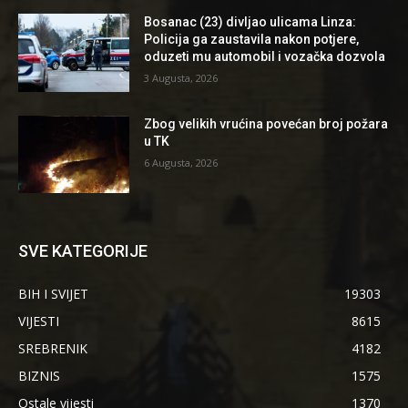
Bosanac (23) divljao ulicama Linza:
Policija ga zaustavila nakon potjere,
oduzeti mu automobil i vozačka dozvola
3 Augusta, 2026
Zbog velikih vrućina povećan broj požara
u TK
6 Augusta, 2026
SVE KATEGORIJE
BIH I SVIJET
19303
VIJESTI
8615
SREBRENIK
4182
BIZNIS
1575
Ostale vijesti
1370