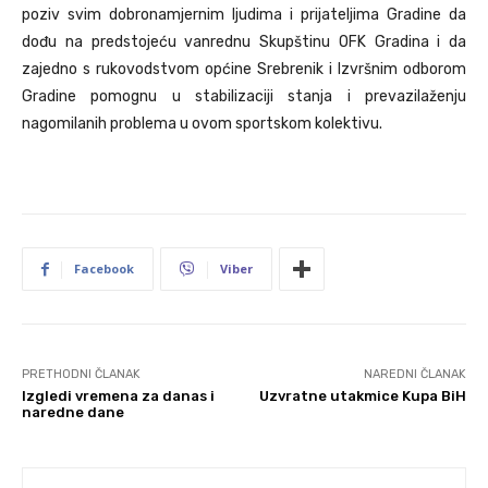
poziv svim dobronamjernim ljudima i prijateljima Gradine da
dođu na predstojeću vanrednu Skupštinu OFK Gradina i da
zajedno s rukovodstvom općine Srebrenik i Izvršnim odborom
Gradine pomognu u stabilizaciji stanja i prevazilaženju
nagomilanih problema u ovom sportskom kolektivu.
Facebook
Viber
PRETHODNI ČLANAK
NAREDNI ČLANAK
Izgledi vremena za danas i
Uzvratne utakmice Kupa BiH
naredne dane