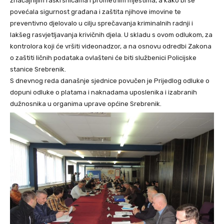
značajnijim raskrsnicama i prometnim mjestima, a kako bi se
povećala sigurnost građana i zaštita njihove imovine te
preventivno djelovalo u cilju sprečavanja kriminalnih radnji i
lakšeg rasvjetljavanja krivičnih djela. U skladu s ovom odlukom, za
kontrolora koji će vršiti videonadzor, a na osnovu odredbi Zakona
o zaštiti ličnih podataka ovlašteni će biti službenici Policijske
stanice Srebrenik.
S dnevnog reda današnje sjednice povučen je Prijedlog odluke o
dopuni odluke o platama i naknadama uposlenika i izabranih
dužnosnika u organima uprave općine Srebrenik.