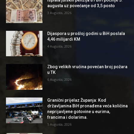
Isplata julskih penzija u FBiH počinje 5.
augusta uz povećanje od 3,5 posto
3 Augusta, 2026
Dijaspora u prošloj godini u BiH poslala
4,46 milijardi KM
4 Augusta, 2026
Zbog velikih vrućina povećan broj požara
u TK
6 Augusta, 2026
Granični prijelaz Županja: Kod
državljanina BiH pronađena veća količina
neprijavljene gotovine u eurima,
francima i dolarima.
5 Augusta, 2026