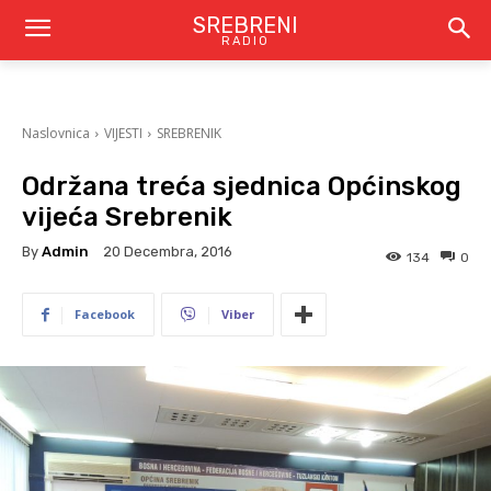
SREBRENI
RADIO
Naslovnica
VIJESTI
SREBRENIK
Održana treća sjednica Općinskog
vijeća Srebrenik
By
Admin
20 Decembra, 2016
134
0
Facebook
Viber