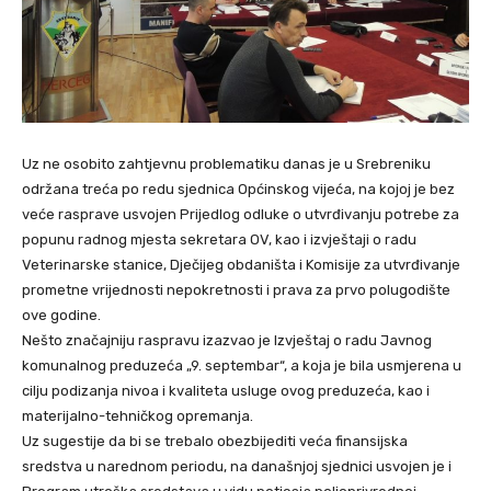
Uz ne osobito zahtjevnu problematiku danas je u Srebreniku
održana treća po redu sjednica Općinskog vijeća, na kojoj je bez
veće rasprave usvojen Prijedlog odluke o utvrđivanju potrebe za
popunu radnog mjesta sekretara OV, kao i izvještaji o radu
Veterinarske stanice, Dječijeg obdaništa i Komisije za utvrđivanje
prometne vrijednosti nepokretnosti i prava za prvo polugodište
ove godine.
Nešto značajniju raspravu izazvao je Izvještaj o radu Javnog
komunalnog preduzeća „9. septembar“, a koja je bila usmjerena u
cilju podizanja nivoa i kvaliteta usluge ovog preduzeća, kao i
materijalno-tehničkog opremanja.
Uz sugestije da bi se trebalo obezbijediti veća finansijska
sredstva u narednom periodu, na današnjoj sjednici usvojen je i