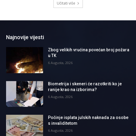
Učitati više
Najnovije vijesti
Zbog velikih vrućina povećan broj požara
u TK
6 Augusta, 2026
Biometrija i skeneri će razotkriti ko je
ranije krao na izborima?
6 Augusta, 2026
Počinje isplata julskih naknada za osobe
s invaliditetom
6 Augusta, 2026