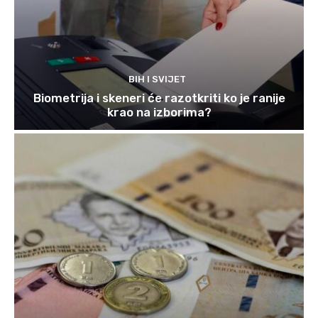
BIH I SVIJET
Biometrija i skeneri će razotkriti ko je ranije
krao na izborima?