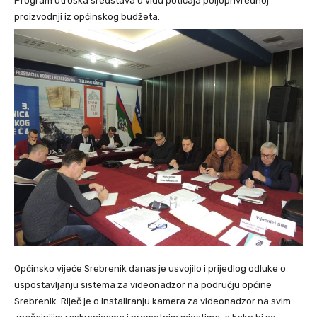
Program utroška sredstava u vidu poticaja poljoprivrednoj
proizvodnji iz općinskog budžeta.
Općinsko vijeće Srebrenik danas je usvojilo i prijedlog odluke o
uspostavljanju sistema za videonadzor na području općine
Srebrenik. Riječ je o instaliranju kamera za videonadzor na svim