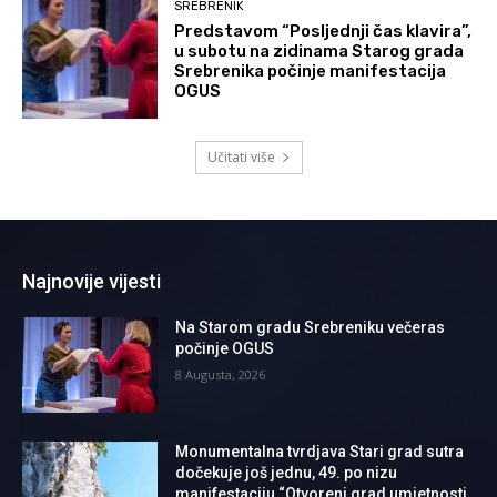
SREBRENIK
Predstavom “Posljednji čas klavira”,
u subotu na zidinama Starog grada
Srebrenika počinje manifestacija
OGUS
Učitati više
Najnovije vijesti
Na Starom gradu Srebreniku večeras
počinje OGUS
8 Augusta, 2026
Monumentalna tvrdjava Stari grad sutra
dočekuje još jednu, 49. po nizu
manifestaciju “Otvoreni grad umjetnosti