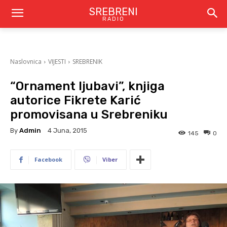
SREBRENI
RADIO
Naslovnica
VIJESTI
SREBRENIK
“Ornament ljubavi”, knjiga
autorice Fikrete Karić
promovisana u Srebreniku
By
Admin
4 Juna, 2015
145
0
Facebook
Viber