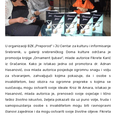
U organizaciji BZK „Preporod“ i JU Centar za kulturu i informisanje
Srebrenik, u galeriji srebreničkog Doma kulture održana je
promocija knjige „Ornament ljubavi“, mlade autorice Fikrete Karić
iz Gračanice. Kako je istakao jedna od promotora dr. Adnan
Hasanović, ova mlada autorica posjeduje ogromnu snagu i volju
za stvaranjem, zahvaljujući kojima pokazuje, da i osobe s
invaliditetom, bez obzira na ogromne prepreke s kojima se
suočavaju, mogu ostvariti svoje ideale. Kroz lik Amara, istakao je
Hasanović, mlada autorica je, prenoseći svoje osjećaje i lično
teško životno iskustvo, željela pokazati da uz puno volje, truda i
samopouzdanja osobe s invaliditetom mogu biti ravnopravni
članovi zajednice i da mogu ostvariti svoje životne ciljeve. Fikreta