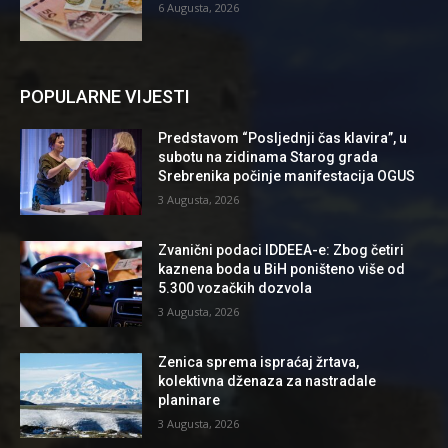
6 Augusta, 2026
POPULARNE VIJESTI
Predstavom “Posljednji čas klavira”, u
subotu na zidinama Starog grada
Srebrenika počinje manifestacija OGUS
3 Augusta, 2026
Zvanični podaci IDDEEA-e: Zbog četiri
kaznena boda u BiH poništeno više od
5.300 vozačkih dozvola
3 Augusta, 2026
Zenica sprema ispraćaj žrtava,
kolektivna dženaza za nastradale
planinare
3 Augusta, 2026