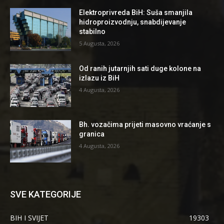
Elektroprivreda BiH: Suša smanjila
hidroproizvodnju, snabdijevanje
stabilno
5 Augusta, 2026
Od ranih jutarnjih sati duge kolone na
izlazu iz BiH
4 Augusta, 2026
Bh. vozačima prijeti masovno vraćanje s
granica
4 Augusta, 2026
SVE KATEGORIJE
BIH I SVIJET
19303