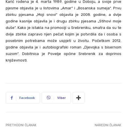
Karić rođena je 4. marta 1989. godine u Doboju, a svoje prve
pjesme objavila je u listovima „Amar“ i „Bosanska sumeja“. Prvu
zbirku pjesama „Moji snovi“ objavila je 2008. godine, a dvije
godine kasnije objavila je i drugu zbirku pjesama „Stihovi moje
duše“. Kako je istakla na promociji u Srebreniku, smatra da su te
dvije zbirke zapravo njen pečat kojim je potvrdila da i osoba s
posebnim potrebama može uspjeti u životu. Početkom 2012.
godine objavila je i autobiografski roman „Djevojka s bisernom
suzom“. Dobitnica je Povelje općine Srebrenik za doprinos
književnosti.
Facebook
Viber
PRETHODNI ČLANAK
NAREDNI ČLANAK