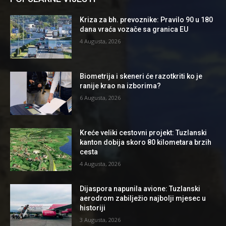
Kriza za bh. prevoznike: Pravilo 90 u 180
dana vraća vozače sa granica EU
4 Augusta, 2026
Biometrija i skeneri će razotkriti ko je
ranije krao na izborima?
6 Augusta, 2026
Kreće veliki cestovni projekt: Tuzlanski
kanton dobija skoro 80 kilometara brzih
cesta
4 Augusta, 2026
Dijaspora napunila avione: Tuzlanski
aerodrom zabilježio najbolji mjesec u
historiji
3 Augusta, 2026