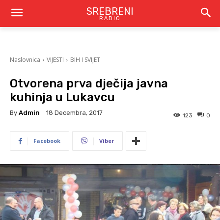
SREBRENI
RADIO
Naslovnica
VIJESTI
BIH I SVIJET
Otvorena prva dječija javna
kuhinja u Lukavcu
By
Admin
18 Decembra, 2017
123
0
Facebook
Viber