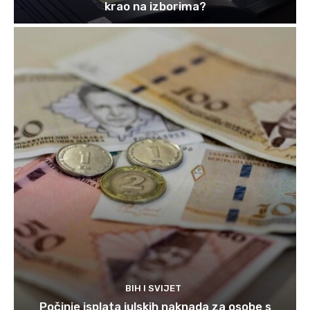
krao na izborima?
BIH I SVIJET
Počinje isplata julskih naknada za osobe s