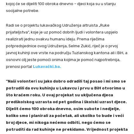
kojoj će se dijeliti 100 obroka dnevno – djeci koja su u stanju
socijalne potrebe.
Radi se o projektu lukavačkog Udruženja altruista „Ruke
prijateljstva“, koje je uz pomoć dobrih ljudi i volontera uspjelo
realizirati jednu ovakvu humanu ideju. Prema riječima
potpredsjednice ovog Udruženja, Selme Zukić, riječ je o prvoj
javnoj kuhinji ove vrste na području Tuzlanskog kantona ali i BiH, a
osnovni cilj jeste pomoći onima kojima je pomoć najpotrebnija,
prenosi portal
Lukavački.ba.
“Naši volonteri su jako dobro odradili taj posao i mi smo se
potrudili da ovu kuhinju u Lukavcu i prvu u BiH otvorimo u
što kraćem roku. U ovaj projekat su uključena djeca
predškolskog uzrasta od pet godina i školski uzrast djece.
Dijelit ćemo 100 obroka dnevno, osim subote i nedjelje,
koliko smo i planirali za početak, ali ukoliko to bude i veći
broj djece, mi nikoga nećemo odbiti, nego ćemo se
potruditi da rad kuhinje ne prekidamo. Vrijednost projekta