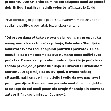
je oko 110.000 KM s tim da mi to odrađujemo sami uz pomoć
dobrih ljudi i naših vrijednih volontera”,
kazala je Zukić.
Prve obroke djeci podijelio je Zoran Jovanović, ministar za rad,
socijalnu politiku u povratak Tuzlanskog kantona.
“Od prvog dana otkako se ova ideja rodila, na preporuku
našeg ministra za boračka pitanja, Fahrudina Skopljaka, i
ministarstvo za rad, socijalnu politiku i povratak TK se
uključilo da pomognemo da ovo humano djelo doživi svoj
početak. Danas sam posebno zadovoljan što je počela sa
radom prva dječija javna kuhunja u Lukavcu i Tuzlanskom
kantonu. Drago mi je da su ovi ljudi, u ovako teškoj
situaciji, našli snage i imaju želju i volju da ovo naprave i
pomognu djeci. U narednom periodu imat ćemo projekte
kroz koje će oni moći jedan dio svojih finansijskih obaveza
zatvoriti”
, rekao je ministar Jovanović.