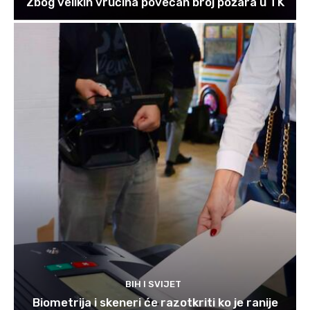
Zbog velikih vrućina povećan broj požara u TK
BIH I SVIJET
Biometrija i skeneri će razotkriti ko je ranije