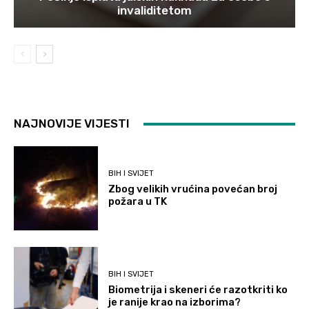
invaliditetom
NAJNOVIJE VIJESTI
BIH I SVIJET
Zbog velikih vrućina povećan broj
požara u TK
BIH I SVIJET
Biometrija i skeneri će razotkriti ko
je ranije krao na izborima?