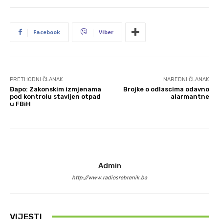
Facebook
Viber
PRETHODNI ČLANAK
NAREDNI ČLANAK
Đapo: Zakonskim izmjenama
Brojke o odlascima odavno
pod kontrolu stavljen otpad
alarmantne
u FBiH
Admin
http://www.radiosrebrenik.ba
VIJESTI