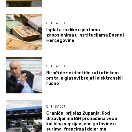
BIH I SVIJET
Isplata razlike u platama
zaposlenima u institucijama Bosne i
Hercegovine
BIH I SVIJET
Birači će se identificirati otiskom
prsta, a glasovi brojati elektronski i
ručno
BIH I SVIJET
Granični prijelaz Županja: Kod
državljanina BiH pronađena veća
količina neprijavljene gotovine u
eurima, francima i dolarima.