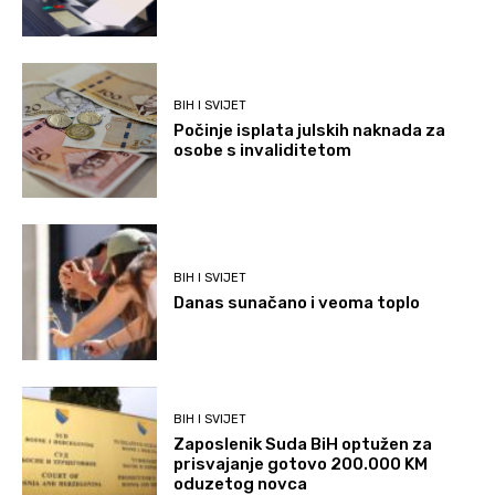
BIH I SVIJET
Počinje isplata julskih naknada za
osobe s invaliditetom
BIH I SVIJET
Danas sunačano i veoma toplo
BIH I SVIJET
Zaposlenik Suda BiH optužen za
prisvajanje gotovo 200.000 KM
oduzetog novca