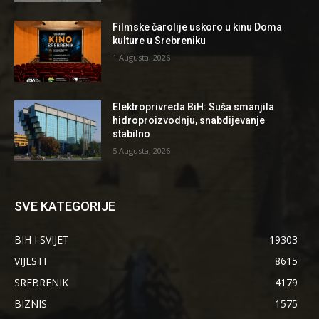
Filmske čarolije uskoro u kinu Doma
kulture u Srebreniku
1 Augusta, 2026
Elektroprivreda BiH: Suša smanjila
hidroproizvodnju, snabdijevanje
stabilno
5 Augusta, 2026
SVE KATEGORIJE
BIH I SVIJET
19303
VIJESTI
8615
SREBRENIK
4179
BIZNIS
1575