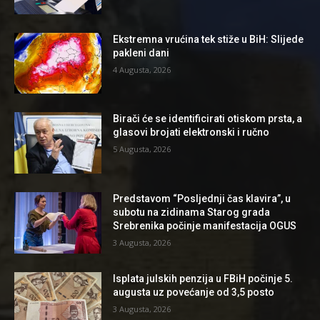
Ekstremna vrućina tek stiže u BiH: Slijede
pakleni dani
4 Augusta, 2026
Birači će se identificirati otiskom prsta, a
glasovi brojati elektronski i ručno
5 Augusta, 2026
Predstavom “Posljednji čas klavira”, u
subotu na zidinama Starog grada
Srebrenika počinje manifestacija OGUS
3 Augusta, 2026
Isplata julskih penzija u FBiH počinje 5.
augusta uz povećanje od 3,5 posto
3 Augusta, 2026