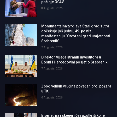
počinje OGUS
8 Augusta, 2026
Monumentalna tvrdjava Stari grad sutra
dočekuje još jednu, 49. po nizu
manifestaciju “Otvoreni grad umjetnosti
Srebrenik”
7 Augusta, 2026
Direktor Vijeća stranih investitora u
Bosni i Hercegovini posjetio Srebrenik
7 Augusta, 2026
Zbog velikih vrućina povećan broj požara
u TK
6 Augusta, 2026
Biometrija i skeneri će razotkriti ko je