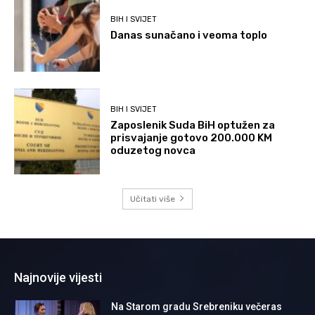
BIH I SVIJET
Danas sunačano i veoma toplo
BIH I SVIJET
Zaposlenik Suda BiH optužen za
prisvajanje gotovo 200.000 KM
oduzetog novca
Učitati više
Najnovije vijesti
Na Starom gradu Srebreniku večeras