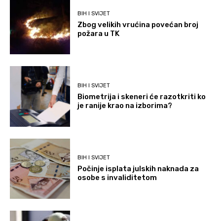
BIH I SVIJET
Zbog velikih vrućina povećan broj
požara u TK
BIH I SVIJET
Biometrija i skeneri će razotkriti ko
je ranije krao na izborima?
BIH I SVIJET
Počinje isplata julskih naknada za
osobe s invaliditetom