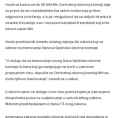
Uvodi se kazna od do 30.000 KM, Centralnoj izbornoj komisiji daje
se pravo da se s kandidatske lise ukloni osoba koja je lično
odgovorna za kršenja, a tu je i mogućnost da se isključi stranka ili
stranke ili koalicije, kao i nezavisni kandidat ili kandidati koji krše
Izborni zakon BiH.
Visoki predstavnik između ostalog mijenja dio zakona koji se
odnosi na imenovanje članova Općinske izborne komisije.
“U slučaju da se imenovanje novog člana Općinske izborne
komisije ili člana koji ga zamjenjuje ne izvrši u zakonom
propisanom roku, dopušta se Centralnoj izbornoj komisiji BiH da
izvrši njihovo imenovanje”, navodi se u odluci.
U Izborni zakon se dodaje i novi stav, prema kojem je zabranjena
zloupotreba prava na sudjelovanje u radu biračkog odbora
fiktivnim predstavljanjem iz člana 7.3 ovog zakona.
Izmjenama zakona nositelju izborne dužnosti nije dozvoljena ni