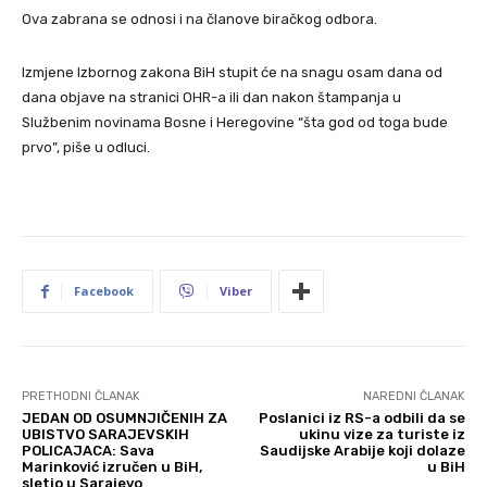
Ova zabrana se odnosi i na članove biračkog odbora.
Izmjene Izbornog zakona BiH stupit će na snagu osam dana od
dana objave na stranici OHR-a ili dan nakon štampanja u
Službenim novinama Bosne i Heregovine “šta god od toga bude
prvo”, piše u odluci.
Facebook
Viber
PRETHODNI ČLANAK
NAREDNI ČLANAK
JEDAN OD OSUMNJIČENIH ZA
Poslanici iz RS-a odbili da se
UBISTVO SARAJEVSKIH
ukinu vize za turiste iz
POLICAJACA: Sava
Saudijske Arabije koji dolaze
Marinković izručen u BiH,
u BiH
sletio u Sarajevo