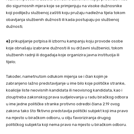
dio sigurnosnih mjera koje se primjenjuju na visoke dužnosnike
koji podliježu službenoj zaštiti koju pružaju nadležna tijela tokom
obavljanja službenih dužnosti ili kada postupaju po službenoj
dužnosti;
e)
prikupljanje potpisa ili izbornu kampanju koju provode osobe
koje obnašaju izabrane dužnosti ili su državni službenici, tokom
službenih radnji ili događaja koje organizira javna institucija ili
tijelo;
Također, nametnutom odlukom mijenja se i član kojim je
zabranjeno lažno predstavljanje u ime bilo koje političke stranke,
koalicije liste neovisnih kandidata ili neovisnog kandidata, kao i
zlouptreba zakonskog prava sudjelovanja u radu biračkog odbora
u ime jedne političke stranke protivno odredbi člana 2.19 ovog
zakona tako što fiktivno predstavlja politički subjekt koji ima pravo
na mjesto u biračkom odboru, u cilju favoriziranja drugog
političkog subjekta koji nema pravo na mjesto u biračkom odboru.