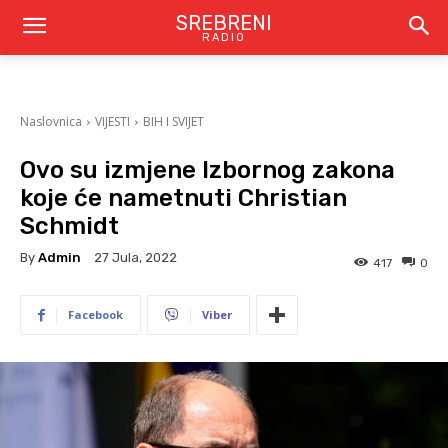
SREBRENI
RADIO
Naslovnica
VIJESTI
BIH I SVIJET
Ovo su izmjene Izbornog zakona
koje će nametnuti Christian
Schmidt
By
Admin
27 Jula, 2022
417
0
Facebook
Viber