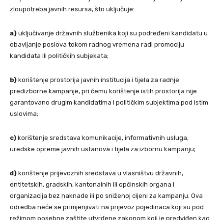
zloupotreba javnih resursa, što uključuje:
a)
uključivanje državnih službenika koji su podređeni kandidatu u
obavljanje poslova tokom radnog vremena radi promociju
kandidata ili političkih subjekata;
b)
korištenje prostorija javnih institucija i tijela za radnje
predizborne kampanje, pri čemu korištenje istih prostorija nije
garantovano drugim kandidatima i političkim subjektima pod istim
uslovima;
c)
korištenje sredstava komunikacije, informativnih usluga,
uredske opreme javnih ustanova i tijela za izbornu kampanju;
d)
korištenje prijevoznih sredstava u vlasništvu državnih,
entitetskih, gradskih, kantonalnih ili općinskih organa i
organizacija bez naknade ili po sniženoj cijeni za kampanju. Ova
odredba neće se primjenjivati ​​na prijevoz pojedinaca koji su pod
režimom posebne zaštite utvrđene zakonom koji je predviđen kao