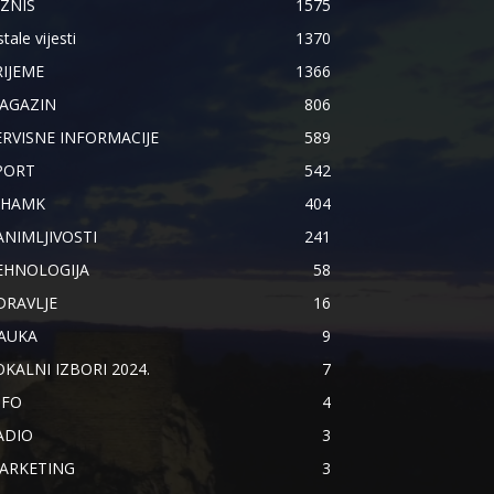
IZNIS
1575
tale vijesti
1370
RIJEME
1366
AGAZIN
806
ERVISNE INFORMACIJE
589
PORT
542
IHAMK
404
ANIMLJIVOSTI
241
EHNOLOGIJA
58
DRAVLJE
16
AUKA
9
OKALNI IZBORI 2024.
7
NFO
4
ADIO
3
ARKETING
3