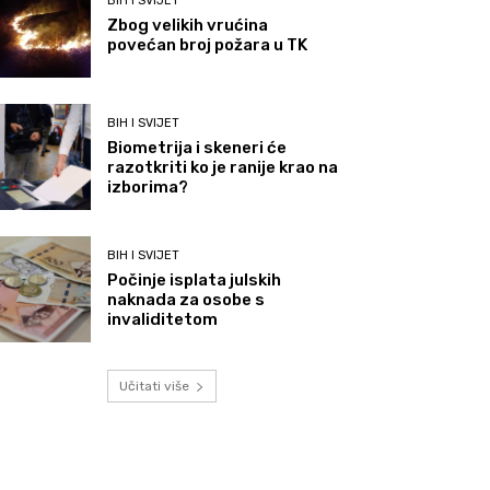
BIH I SVIJET
Zbog velikih vrućina
povećan broj požara u TK
BIH I SVIJET
Biometrija i skeneri će
razotkriti ko je ranije krao na
izborima?
BIH I SVIJET
Počinje isplata julskih
naknada za osobe s
invaliditetom
Učitati više