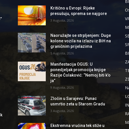
B
Kritično u Evropi: Rijeke
Os
presušuju, sprema se najgore
V
”
3 Augusta, 2026
M
Naoružajte se strpljenjem: Duge
S
kolone vozila na izlazu iz BiH na
S
graničnim prijelazima
B
5 Augusta, 2026
Z
Manifestacija OGUS: U
,
ponedjeljak promocija knjige
T
Razije Čolaković: “Nemoj biti k’o
Z
ja”
N
9 Augusta, 2026
L
Zločin u Sarajevu: Punac
usmrtio zeta u Starom Gradu
I
3 Augusta, 2026
R
ik
M
Ekstremna vrućina tek stiže u