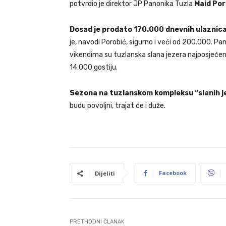
potvrdio je direktor JP Panonika Tuzla
Maid Por
Dosad je prodato 170.000 dnevnih ulaznic
je, navodi Porobić,
sigurno i veći od 200.000. Pa
vikendima su tuzlanska slana jezera najposjećenij
14.000 gostiju.
Sezona na tuzlanskom kompleksu “slanih je
budu
povoljni, trajat će i duže.
Facebook
Dijeliti
PRETHODNI ČLANAK