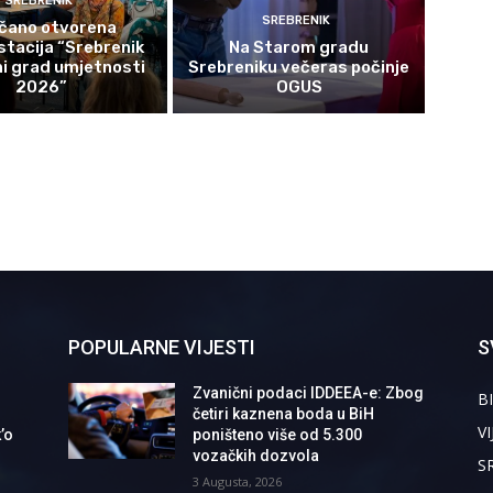
SREBRENIK
SREBRENIK
čano otvorena
tacija “Srebrenik
Na Starom gradu
i grad umjetnosti
Srebreniku večeras počinje
2026”
OGUS
POPULARNE VIJESTI
S
Zvanični podaci IDDEEA-e: Zbog
BI
četiri kaznena boda u BiH
VI
’o
poništeno više od 5.300
vozačkih dozvola
S
3 Augusta, 2026