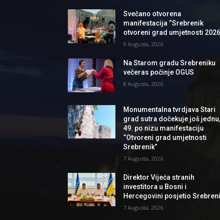
Svečano otvorena
manifestacija “Srebrenik
otvoreni grad umjetnosti 2026
9 Augusta, 2026
Na Starom gradu Srebreniku
večeras počinje OGUS
8 Augusta, 2026
Monumentalna tvrdjava Stari
grad sutra dočekuje još jednu
49. po nizu manifestaciju
“Otvoreni grad umjetnosti
Srebrenik”
7 Augusta, 2026
Direktor Vijeća stranih
investitora u Bosni i
Hercegovini posjetio Srebren
7 Augusta, 2026