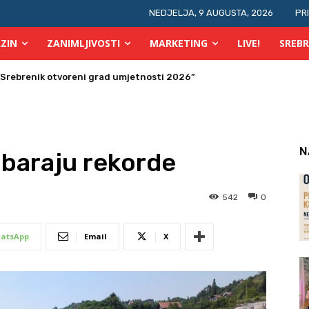
NEDJELJA, 9 AUGUSTA, 2026
PR
ZIN
ZANIMLJIVOSTI
MARKETING
LIVE!
SREBR
ras počinje OGUS
N
baraju rekorde
542
0
atsApp
Email
X