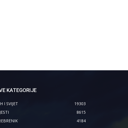
VE KATEGORIJE
H I SVIJET
19303
JESTI
8615
REBRENIK
4184