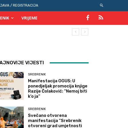
IJAVA / REGISTRACIJA
ENIK
VRIJEME
AJNOVIJE VIJESTI
SREBRENIK
Manifestacija OGUS: U
ponedjeljak promocija knjige
Razije Čolaković: “Nemoj biti
k’o ja”
SREBRENIK
Svečano otvorena
manifestacija “Srebrenik
otvoreni grad umjetnosti