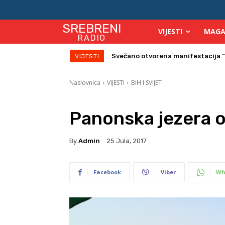
SREBRENI
VIJESTI
MAGA
RADIO
Na Starom gradu Srebreniku veče
VIJESTI
Naslovnica
VIJESTI
BIH I SVIJET
Panonska jezera o
By
Admin
25 Jula, 2017
Facebook
Viber
Wh