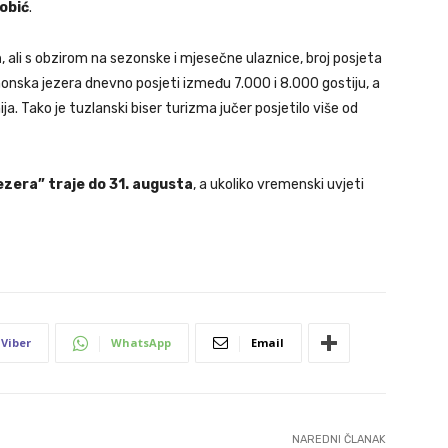
obić
.
a
, ali s obzirom na sezonske i mjesečne ulaznice, broj posjeta
nonska jezera dnevno posjeti između 7.000 i 8.000 gostiju, a
a. Tako je tuzlanski biser turizma jučer posjetilo više od
zera” traje do 31. augusta
, a ukoliko vremenski uvjeti
Viber
WhatsApp
Email
NAREDNI ČLANAK