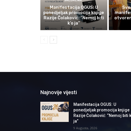
SREBRENIK
Manifestacija OGUS: U
Sve
ponedjeljak promocija knjige
manifes
Razije Čolaković: “Nemoj biti
otvoren
k’o ja”
Najnovije vijesti
Manifestacija OGUS: U
ponedjeljak promocija knjige
Razije Čolaković: “Nemoj biti k
ja”
9 Augusta, 2026