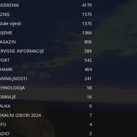
REBRENIK
4179
IZNIS
1575
tale vijesti
1370
RIJEME
1366
AGAZIN
806
ERVISNE INFORMACIJE
589
PORT
542
IHAMK
404
ANIMLJIVOSTI
241
EHNOLOGIJA
58
DRAVLJE
16
AUKA
9
OKALNI IZBORI 2024.
7
NFO
4
ADIO
3