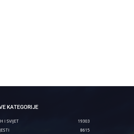
VE KATEGORIJE
H I SVIJET
19303
JESTI
8615