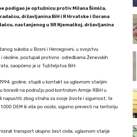
ne podigao je optužnicu protiv Milana Šimića,
radačcu, državljanina BiH i R Hrvatske i Gorana
dačcu, nastanjenog u SR Njemačkoj, državljanina
užanog sukoba u Bosni i Hercegovini, u svojstvu
i okoline, postupali protivno odredbama Ženevskih
rata, saopćeno je iz Tužiteljstva BiH.
994. godine, stupili u kontakt sa uglavnom starijim
su boravili na području pod kontrolom Armije RBiH u
li napustiti zbog straha za svoje živote i sigurnost, te
.000 DEM ili više po osobi, sigurno prevesti na teritoriju
zirali transport ukupno šest civila, uglavnom starije