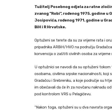
Tužitelj Posebnog odjela za ratne zloči
zvanog ”Robi”, rođenog 1975. godine u G
Josipovića, rođenog 1971. godine u Gra
BiH i R Hrvatske.
Optuženi se terete da su za vrijeme rata i or
pripadnika ARBiH/HVO na području Gradačca 
konvencija o zaštiti civilnih osoba za vrijeme 
U optužnici se navodi da su optuženi tokom 1
osobama, civilima srpske nacionalnosti, koji 
Gradačcu i Srebreniku, a koje područje su htje
im obećavali da će ih za novčanu naknadu od 1
pod kontrolom VRS u Pelagićevu.
“Nakon toga, optuženi su u dva navrata organi