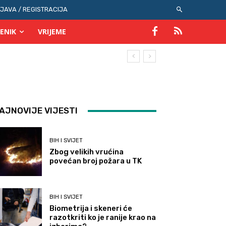
IJAVA / REGISTRACIJA
ENIK
VRIJEME
AJNOVIJE VIJESTI
BIH I SVIJET
Zbog velikih vrućina
povećan broj požara u TK
BIH I SVIJET
Biometrija i skeneri će
razotkriti ko je ranije krao na