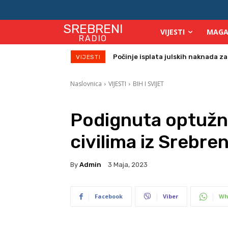
SREBRENI
VIJESTI
MAGA
RADIO
Počinje isplata julskih naknada za
VIJESTI
Naslovnica
VIJESTI
BIH I SVIJET
Podignuta optužni
civilima iz Srebre
By
Admin
3 Maja, 2023
Facebook
Viber
Wh