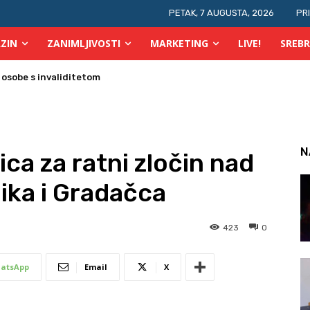
PETAK, 7 AUGUSTA, 2026
PR
ZIN
ZANIMLJIVOSTI
MARKETING
LIVE!
SREBR
 osobe s invaliditetom
N
ca za ratni zločin nad
nika i Gradačca
423
0
atsApp
Email
X