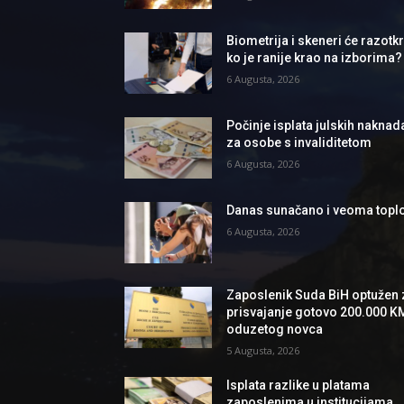
Biometrija i skeneri će razotkri
ko je ranije krao na izborima?
6 Augusta, 2026
Počinje isplata julskih naknad
za osobe s invaliditetom
6 Augusta, 2026
Danas sunačano i veoma topl
6 Augusta, 2026
Zaposlenik Suda BiH optužen 
prisvajanje gotovo 200.000 K
oduzetog novca
5 Augusta, 2026
Isplata razlike u platama
zaposlenima u institucijama