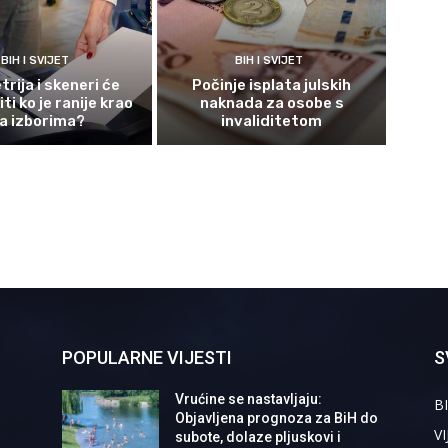
BIH I SVIJET
BIH I SVIJET
rija i skeneri će
Počinje isplata julskih
ti ko je ranije krao
naknada za osobe s
a izborima?
invaliditetom
POPULARNE VIJESTI
S
Vrućine se nastavljaju:
BI
Objavljena prognoza za BiH do
VI
subote, dolaze pljuskovi i