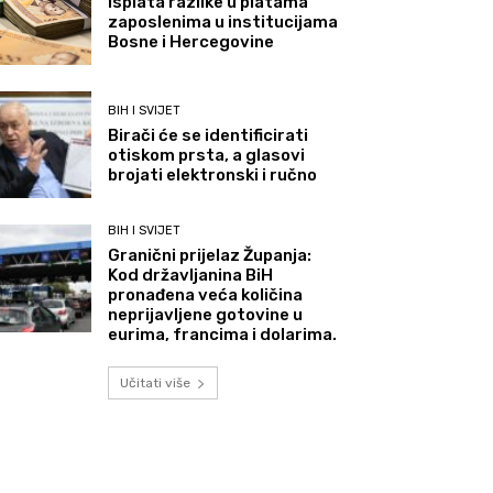
Isplata razlike u platama
zaposlenima u institucijama
Bosne i Hercegovine
BIH I SVIJET
Birači će se identificirati
otiskom prsta, a glasovi
brojati elektronski i ručno
BIH I SVIJET
Granični prijelaz Županja:
Kod državljanina BiH
pronađena veća količina
neprijavljene gotovine u
eurima, francima i dolarima.
Učitati više