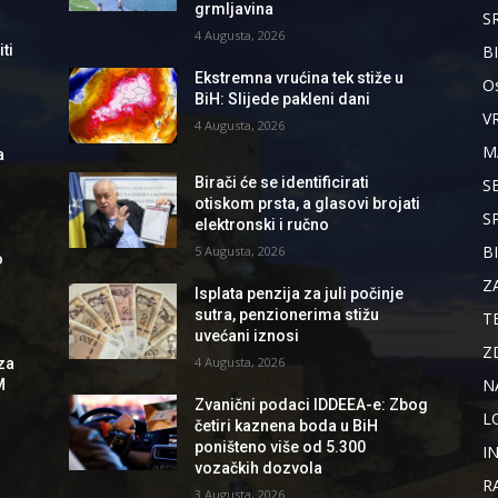
grmljavina
S
4 Augusta, 2026
B
ti
Ekstremna vrućina tek stiže u
Os
BiH: Slijede pakleni dani
V
4 Augusta, 2026
M
a
Birači će se identificirati
S
otiskom prsta, a glasovi brojati
S
elektronski i ručno
B
5 Augusta, 2026
o
Z
Isplata penzija za juli počinje
sutra, penzionerima stižu
T
uvećani iznosi
Z
4 Augusta, 2026
za
N
M
Zvanični podaci IDDEEA-e: Zbog
L
četiri kaznena boda u BiH
poništeno više od 5.300
I
vozačkih dozvola
R
3 Augusta, 2026