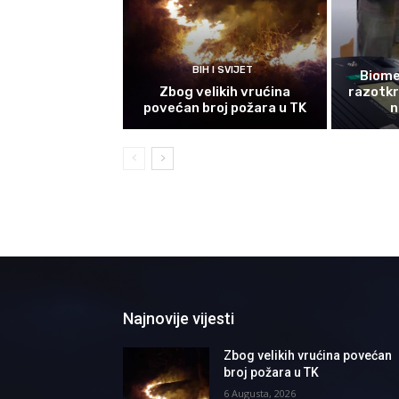
BIH I SVIJET
Biomet
Zbog velikih vrućina
razotkri
povećan broj požara u TK
n
Najnovije vijesti
Zbog velikih vrućina povećan
broj požara u TK
6 Augusta, 2026