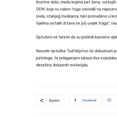
životne dobi, među kojima pet žena, od kojih
DEM, koje su nakon toga odvodili na nepoznate l
civila, starijeg muškarca, bilo pronađeno u kor
tijelima ostalih žrtava se još uvijek traga”, n
Optuženi se terete da su počinili kazneno djelo
Navode optužbe Tužiteljstvo će dokazivati p
patologa, te prilaganjem iskaza dva svjedoka 
desetina dokaznih materijala.
Facebook
Dijeliti