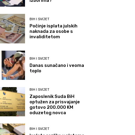
izborima?
BIH I SVIJET
Počinje isplata julskih
naknada za osobe s
invaliditetom
BIH I SVIJET
Danas sunačano i veoma
toplo
BIH I SVIJET
Zaposlenik Suda BiH
optužen za prisvajanje
gotovo 200.000 KM
oduzetog novca
BIH I SVIJET