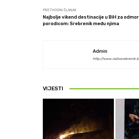
PRETHODNI ČLANAK
Najbolje vikend destinacije u BiH za odmor
porodicom: Srebrenik među njima
Admin
http://www.radiosrebrenik.b
VIJESTI