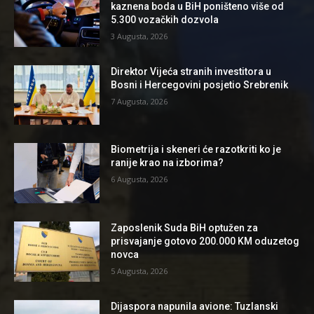
kaznena boda u BiH poništeno više od
5.300 vozačkih dozvola
3 Augusta, 2026
Direktor Vijeća stranih investitora u
Bosni i Hercegovini posjetio Srebrenik
7 Augusta, 2026
Biometrija i skeneri će razotkriti ko je
ranije krao na izborima?
6 Augusta, 2026
Zaposlenik Suda BiH optužen za
prisvajanje gotovo 200.000 KM oduzetog
novca
5 Augusta, 2026
Dijaspora napunila avione: Tuzlanski