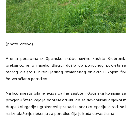
(photo: arhiva)
Prema podacima iz Općinske službe civilne zaštite Srebrenik,
preksinoć je u naselju Blagići došlo do ponovnog pokretanja
starog klizišta u blizini jednog stambenog objekta u kojem živi
četveročlana porodica.
Na licu mjesta bila je ekipa civilne zaštite i Općinska komisija za
procjenu šteta koja je donijela odluku da se devastirani objekat iz
druge kategorije ugroženosti prebaci u prvu kategoriju, a radi se i
na iznalaženju rješenja za porodicu čija je kuća devastirana.