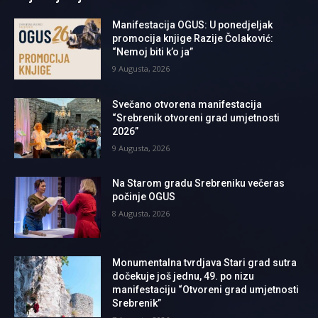
Manifestacija OGUS: U ponedjeljak
promocija knjige Razije Čolaković:
“Nemoj biti k’o ja”
9 Augusta, 2026
Svečano otvorena manifestacija
“Srebrenik otvoreni grad umjetnosti
2026”
9 Augusta, 2026
Na Starom gradu Srebreniku večeras
počinje OGUS
8 Augusta, 2026
Monumentalna tvrdjava Stari grad sutra
dočekuje još jednu, 49. po nizu
manifestaciju “Otvoreni grad umjetnosti
Srebrenik”