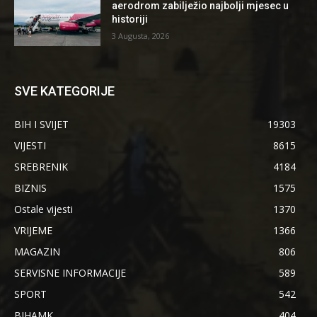
aerodrom zabilježio najbolji mjesec u
historiji
3 Augusta, 2026
SVE KATEGORIJE
BIH I SVIJET
19303
VIJESTI
8615
SREBRENIK
4184
BIZNIS
1575
Ostale vijesti
1370
VRIJEME
1366
MAGAZIN
806
SERVISNE INFORMACIJE
589
SPORT
542
BIHAMK
404