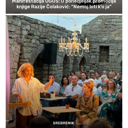
Manifestacija OGUS: U ponedjeljak promocija
knjige Razije Čolaković: “Nemoj biti k’o ja”
SREBRENIK