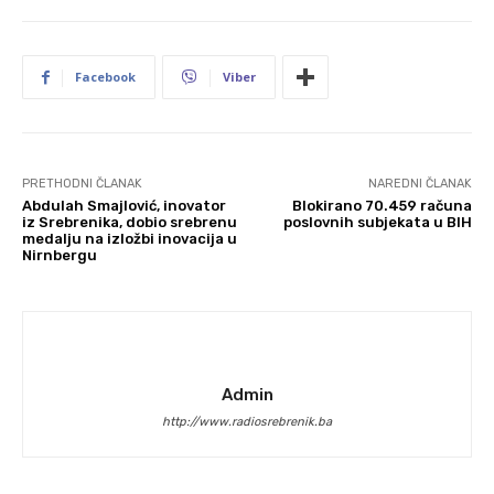
Facebook
Viber
PRETHODNI ČLANAK
NAREDNI ČLANAK
Abdulah Smajlović, inovator
Blokirano 70.459 računa
iz Srebrenika, dobio srebrenu
poslovnih subjekata u BIH
medalju na izložbi inovacija u
Nirnbergu
Admin
http://www.radiosrebrenik.ba