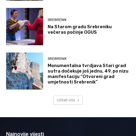
SREBRENIK
Na Starom gradu Srebreniku
večeras počinje OGUS
SREBRENIK
Monumentalna tvrdjava Stari grad
sutra dočekuje još jednu, 49. po nizu
manifestaciju “Otvoreni grad
umjetnosti Srebrenik”
Učitati više
Najnovije vijesti