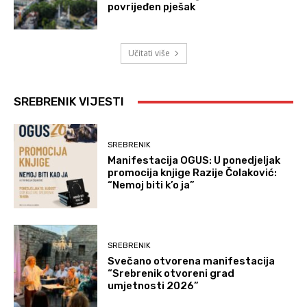
povrijeđen pješak
Učitati više
SREBRENIK VIJESTI
SREBRENIK
Manifestacija OGUS: U ponedjeljak
promocija knjige Razije Čolaković:
“Nemoj biti k’o ja”
SREBRENIK
Svečano otvorena manifestacija
“Srebrenik otvoreni grad
umjetnosti 2026”