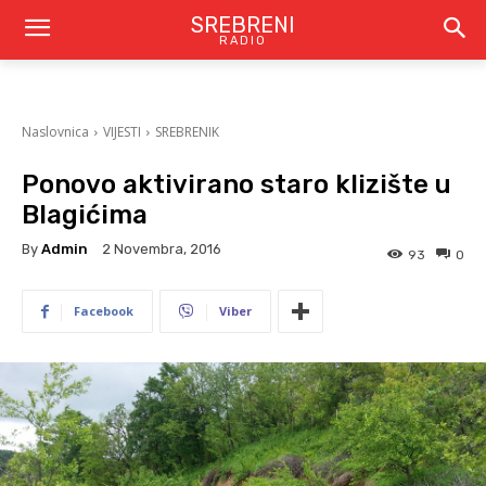
SREBRENI
RADIO
Naslovnica
VIJESTI
SREBRENIK
Ponovo aktivirano staro klizište u
Blagićima
By
Admin
2 Novembra, 2016
93
0
Facebook
Viber