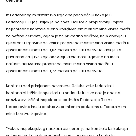
derivata.
Iz Federalnog ministarstva trgovine podsjećaju kako je u
Federaciji BiH još uvijek je na snazi Odluka o propisivanju mjera
neposredne kontrole cijena utvrđivanjem maksimalne visine marži
za naftne derivate, kojom je za privredna društva, koja obavljaju
djelatnost trgovine na veliko propisana maksimalna visina marži u
apsolutnom iznosu od 0,06 maraka po litru derivata, dok je za
privredna društva koja obavljaju djelatnost trgovine na malo
naftnim derivatima propisana maksimalna visina marže u
apsolutnom iznosu od 0,25 maraka po litru derivata.
Kontrolu nad primjenom navedene Odluke vrše federalni i
kantonalni tržišni inspektori u kontinuitetu, sve dok je ona na
snazi, a svi tržišni inspektori s područja Federacije Bosne i
Hercegovine imaju pristup zaprimljenim podacima u Federalnom
ministarstvu trgovine.
“Fokus inspekcijskog nadzora usmjeren je na kontrolu kalkulacija
veleprodajnih i maloprodajnih cijena, odnosno na kontrolu