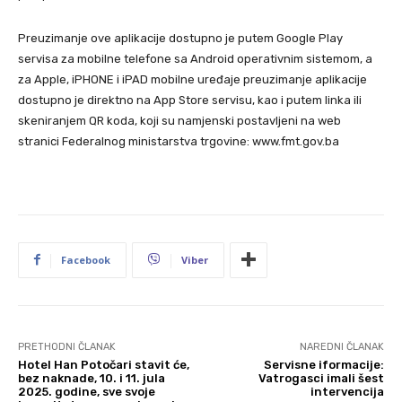
Preuzimanje ove aplikacije dostupno je putem Google Play
servisa za mobilne telefone sa Android operativnim sistemom, a
za Apple, iPHONE i iPAD mobilne uređaje preuzimanje aplikacije
dostupno je direktno na App Store servisu, kao i putem linka ili
skeniranjem QR koda, koji su namjenski postavljeni na web
stranici Federalnog ministarstva trgovine: www.fmt.gov.ba
Facebook
Viber
PRETHODNI ČLANAK
NAREDNI ČLANAK
Hotel Han Potočari stavit će,
Servisne iformacije:
bez naknade, 10. i 11. jula
Vatrogasci imali šest
2025. godine, sve svoje
intervencija