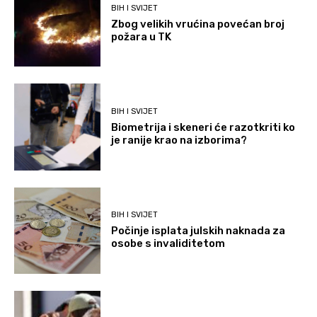
BIH I SVIJET
Zbog velikih vrućina povećan broj
požara u TK
BIH I SVIJET
Biometrija i skeneri će razotkriti ko
je ranije krao na izborima?
BIH I SVIJET
Počinje isplata julskih naknada za
osobe s invaliditetom