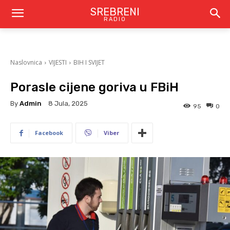
SREBRENI
RADIO
Naslovnica
VIJESTI
BIH I SVIJET
Porasle cijene goriva u FBiH
By
Admin
8 Jula, 2025
95
0
Facebook
Viber