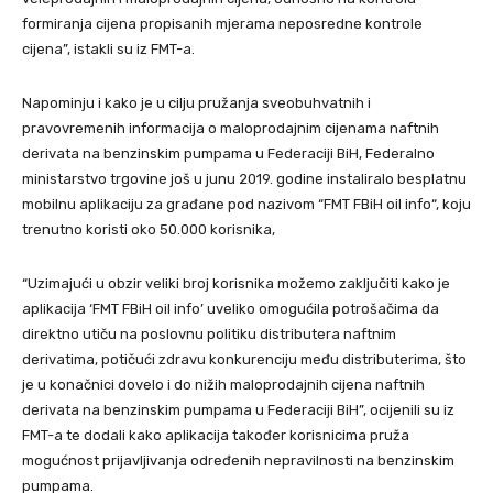
formiranja cijena propisanih mjerama neposredne kontrole
cijena”, istakli su iz FMT-a.
Napominju i kako je u cilju pružanja sveobuhvatnih i
pravovremenih informacija o maloprodajnim cijenama naftnih
derivata na benzinskim pumpama u Federaciji BiH, Federalno
ministarstvo trgovine još u junu 2019. godine instaliralo besplatnu
mobilnu aplikaciju za građane pod nazivom “FMT FBiH oil info“, koju
trenutno koristi oko 50.000 korisnika,
“Uzimajući u obzir veliki broj korisnika možemo zaključiti kako je
aplikacija ‘FMT FBiH oil info’ uveliko omogućila potrošačima da
direktno utiču na poslovnu politiku distributera naftnim
derivatima, potičući zdravu konkurenciju među distributerima, što
je u konačnici dovelo i do nižih maloprodajnih cijena naftnih
derivata na benzinskim pumpama u Federaciji BiH”, ocijenili su iz
FMT-a te dodali kako aplikacija također korisnicima pruža
mogućnost prijavljivanja određenih nepravilnosti na benzinskim
pumpama.