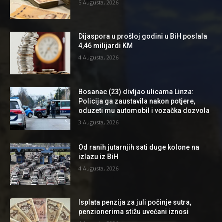
5 Augusta, 2026
Dijaspora u prošloj godini u BiH poslala
4,46 milijardi KM
4 Augusta, 2026
Bosanac (23) divljao ulicama Linza:
Policija ga zaustavila nakon potjere,
oduzeti mu automobil i vozačka dozvola
3 Augusta, 2026
Od ranih jutarnjih sati duge kolone na
izlazu iz BiH
4 Augusta, 2026
Isplata penzija za juli počinje sutra,
penzionerima stižu uvećani iznosi