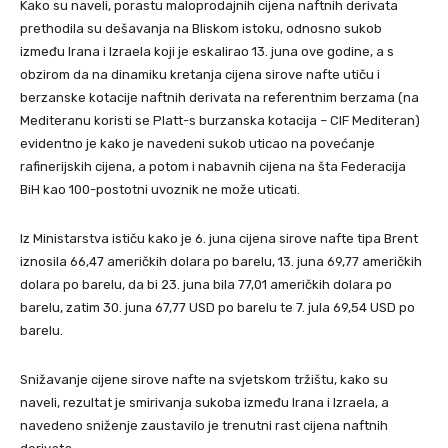
Kako su naveli, porastu maloprodajnih cijena naftnih derivata
prethodila su dešavanja na Bliskom istoku, odnosno sukob
između Irana i Izraela koji je eskalirao 13. juna ove godine, a s
obzirom da na dinamiku kretanja cijena sirove nafte utiču i
berzanske kotacije naftnih derivata na referentnim berzama (na
Mediteranu koristi se Platt-s burzanska kotacija – CIF Mediteran)
evidentno je kako je navedeni sukob uticao na povećanje
rafinerijskih cijena, a potom i nabavnih cijena na šta Federacija
BiH kao 100-postotni uvoznik ne može uticati.
Iz Ministarstva ističu kako je 6. juna cijena sirove nafte tipa Brent
iznosila 66,47 američkih dolara po barelu, 13. juna 69,77 američkih
dolara po barelu, da bi 23. juna bila 77,01 američkih dolara po
barelu, zatim 30. juna 67,77 USD po barelu te 7. jula 69,54 USD po
barelu.
Snižavanje cijene sirove nafte na svjetskom tržištu, kako su
naveli, rezultat je smirivanja sukoba između Irana i Izraela, a
navedeno sniženje zaustavilo je trenutni rast cijena naftnih