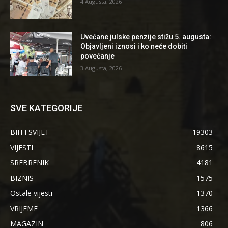
4 Augusta, 2026
Uvećane julske penzije stižu 5. augusta:
Objavljeni iznosi i ko neće dobiti
povećanje
3 Augusta, 2026
SVE KATEGORIJE
BIH I SVIJET
19303
VIJESTI
8615
SREBRENIK
4181
BIZNIS
1575
Ostale vijesti
1370
VRIJEME
1366
MAGAZIN
806