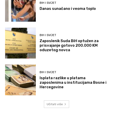
BIH I SVIJET
Danas sunačano i veoma toplo
BIH I SVIJET
Zaposlenik Suda BiH optužen za
prisvajanje gotovo 200.000 KM
oduzetog novca
BIH I SVIJET
Isplata razlike u platama
zaposlenima u institucijama Bosne i
Hercegovine
Učitati više