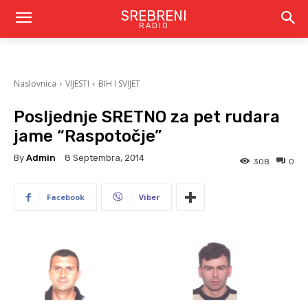
SREBRENI
RADIO
Naslovnica
VIJESTI
BIH I SVIJET
Posljednje SRETNO za pet rudara
jame “Raspotočje”
By
Admin
8 Septembra, 2014
308
0
Facebook
Viber