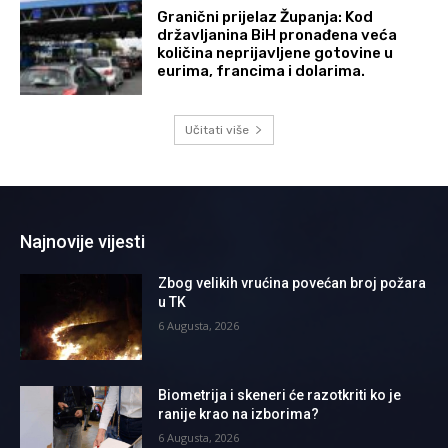
Granični prijelaz Županja: Kod
državljanina BiH pronađena veća
količina neprijavljene gotovine u
eurima, francima i dolarima.
Učitati više
Najnovije vijesti
Zbog velikih vrućina povećan broj požara
u TK
6 Augusta, 2026
Biometrija i skeneri će razotkriti ko je
ranije krao na izborima?
6 Augusta, 2026