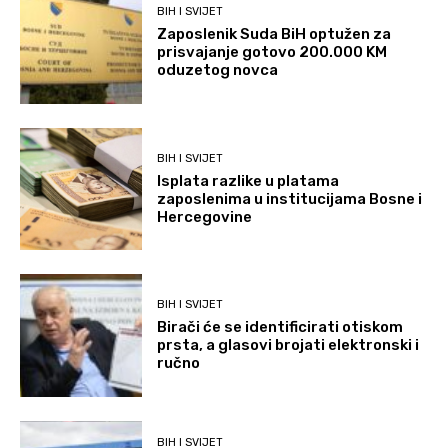
BIH I SVIJET
Zaposlenik Suda BiH optužen za
prisvajanje gotovo 200.000 KM
oduzetog novca
BIH I SVIJET
Isplata razlike u platama
zaposlenima u institucijama Bosne i
Hercegovine
BIH I SVIJET
Birači će se identificirati otiskom
prsta, a glasovi brojati elektronski i
ručno
BIH I SVIJET