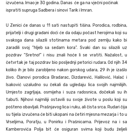
izvučena. Imao je 30 godina. Danas će ga na vječni počinak
ispratiti supruga Sadbera i sinovi Tarik i Imran.
U Zenici će danas u 11 sati nastupiti tišina. Porodica, rodbina,
prijatelji i drugi građani doći će da odaju počast herojima koji su
svakoga dana silazili stotinama metara pod zemlju kako bi
zaradili svoj “hljeb sa sedam kora”. Svaki dan su silazili uz
pozdrav “Sretno!” i nisu znali hoće li se vratiti. Nažalost, u
četvrtak je taj pozdrav bio posljednji petorici rudara. Od njih 34
koliko ih je bilo zarobljeno nakon gorskog udara, 29 ih je izašlo
živo. Članovi porodica Bradarac, Dizdarević, Halilović, Halać i
Isaković uzaludno su čekali da ugledaju lica svojih najmilijih.
Umjesto zagrljaja, osmijeha i suza radosnica, dočekali su ih
tabuti. Njihovi najmiliji ostavili su svoje živote u poslu koji su
pošteno obavljali. Prašnjavog lica i ruku, ali čista srca. Rudari čija
su tijela izvučena će biti ukopani na četiri mjesna mezarja i to u
Vrseljima, Poratju, u Ponirku i Prašnicama. Prijevoz na i sa
Kamberovića Polja bit će osiguran svima koji budu željeli