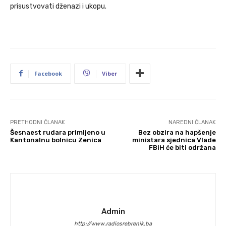
prisustvovati dženazi i ukopu.
Facebook
Viber
PRETHODNI ČLANAK
NAREDNI ČLANAK
Šesnaest rudara primljeno u
Bez obzira na hapšenje
Kantonalnu bolnicu Zenica
ministara sjednica Vlade
FBiH će biti održana
Admin
http://www.radiosrebrenik.ba