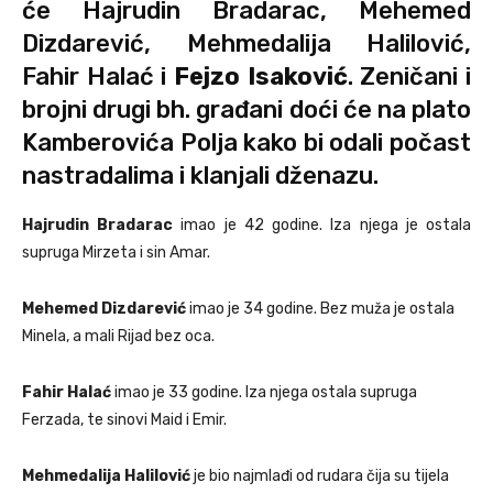
će Hajrudin Bradarac, Mehemed
Dizdarević, Mehmedalija Halilović,
Fahir Halać i
Fejzo Isaković
. Zeničani i
brojni drugi bh. građani doći će na plato
Kamberovića Polja kako bi odali počast
nastradalima i klanjali dženazu.
Hajrudin Bradarac
imao je 42 godine. Iza njega je ostala
supruga Mirzeta i sin Amar.
Mehemed Dizdarević
imao je 34 godine. Bez muža je ostala
Minela, a mali Rijad bez oca.
Fahir Halać
imao je 33 godine. Iza njega ostala supruga
Ferzada, te sinovi Maid i Emir.
Mehmedalija Halilović
je bio najmlađi od rudara čija su tijela