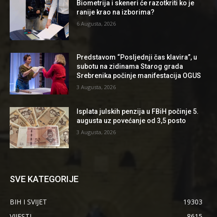
Biometrija i skeneri će razotkriti ko je
ranije krao na izborima?
6 Augusta, 2026
Predstavom “Posljednji čas klavira”, u
subotu na zidinama Starog grada
Srebrenika počinje manifestacija OGUS
3 Augusta, 2026
Isplata julskih penzija u FBiH počinje 5.
augusta uz povećanje od 3,5 posto
3 Augusta, 2026
SVE KATEGORIJE
BIH I SVIJET
19303
VIJESTI
8615