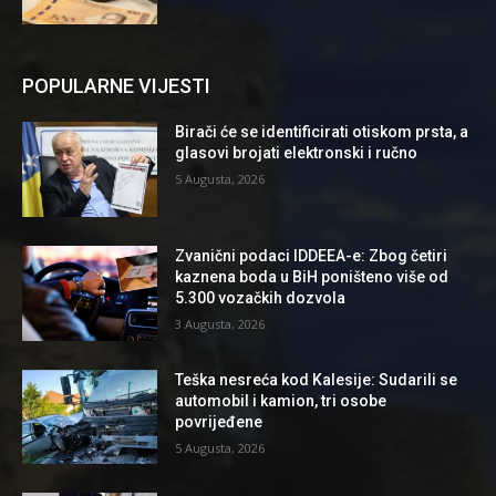
POPULARNE VIJESTI
Birači će se identificirati otiskom prsta, a
glasovi brojati elektronski i ručno
5 Augusta, 2026
Zvanični podaci IDDEEA-e: Zbog četiri
kaznena boda u BiH poništeno više od
5.300 vozačkih dozvola
3 Augusta, 2026
Teška nesreća kod Kalesije: Sudarili se
automobil i kamion, tri osobe
povrijeđene
5 Augusta, 2026