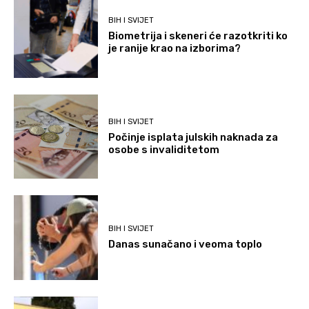
BIH I SVIJET
Biometrija i skeneri će razotkriti ko
je ranije krao na izborima?
BIH I SVIJET
Počinje isplata julskih naknada za
osobe s invaliditetom
BIH I SVIJET
Danas sunačano i veoma toplo