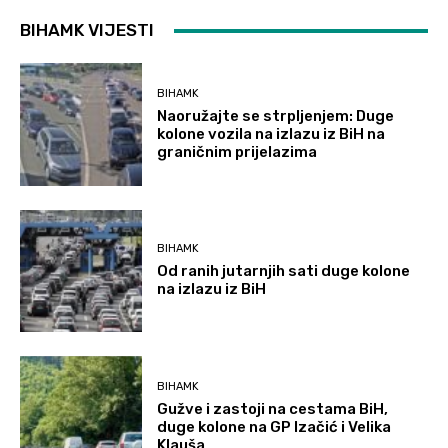
BIHAMK VIJESTI
BIHAMK
Naoružajte se strpljenjem: Duge
kolone vozila na izlazu iz BiH na
graničnim prijelazima
BIHAMK
Od ranih jutarnjih sati duge kolone
na izlazu iz BiH
BIHAMK
Gužve i zastoji na cestama BiH,
duge kolone na GP Izačić i Velika
Klauša