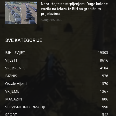
Naoružajte se strpljenjem: Duge kolone
vozila na izlazu iz BiH na graničnim
prijelazima
5 Augusta, 2026
SVE KATEGORIJE
BIH I SVIJET
19305
VIJESTI
8616
SREBRENIK
4184
BIZNIS
1576
Ostale vijesti
1370
VRIJEME
1367
MAGAZIN
806
SERVISNE INFORMACIJE
590
SPORT
542