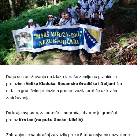
Duga su zadržavanja na izlazu iz naše zemlje na graničnim
prelazima
Velika Kladuša, Bosanska Gradiška i Doljani
. Na
ostalim graničnim prelazima promet vozila protiče uz kraća
zadržavanja.
Do kraja avgusta, za putnički saobraćaj otvoren je granični
prelaz
Krstac (na putu Gacko-Nikšić)
.
Zabranjen je saobraćaj za vozila preko 5 tona najveće dozvoljene