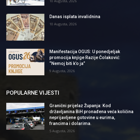
10 Augusta, 2026
Danas isplata invalidnina
10 Augusta, 2026
Manifestacija OGUS: U ponedjeljak
promocija knjige Razije Čolaković:
“Nemoj biti k’o ja”
9 Augusta, 2026
POPULARNE VIJESTI
Granični prijelaz Županja: Kod
državljanina BiH pronađena veća količina
neprijavljene gotovine u eurima,
francima i dolarima.
5 Augusta, 2026