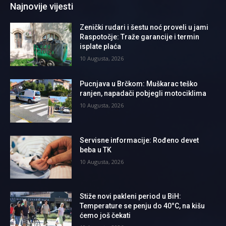
Najnovije vijesti
Zenički rudari i šestu noć proveli u jami
Raspotočje: Traže garancije i termin
isplate plaća
10 Augusta, 2026
Pucnjava u Brčkom: Muškarac teško
ranjen, napadači pobjegli motociklima
10 Augusta, 2026
Servisne informacije: Rođeno devet
beba u TK
10 Augusta, 2026
Stiže novi pakleni period u BiH:
Temperature se penju do 40°C, na kišu
ćemo još čekati