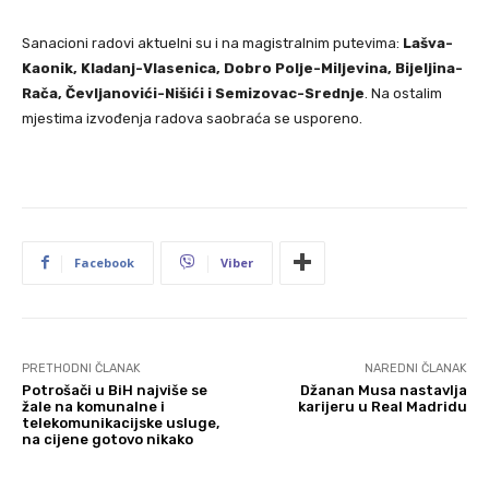
Sanacioni radovi aktuelni su i na magistralnim putevima:
Lašva-
Kaonik, Kladanj-Vlasenica, Dobro Polje-Miljevina, Bijeljina-
Rača, Čevljanovići-Nišići i Semizovac-Srednje
. Na ostalim
mjestima izvođenja radova saobraća se usporeno.
Facebook
Viber
PRETHODNI ČLANAK
NAREDNI ČLANAK
Potrošači u BiH najviše se
Džanan Musa nastavlja
žale na komunalne i
karijeru u Real Madridu
telekomunikacijske usluge,
na cijene gotovo nikako