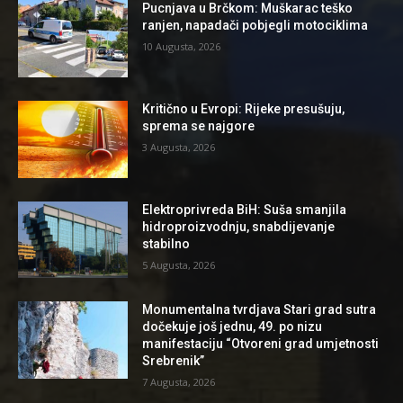
Pucnjava u Brčkom: Muškarac teško
ranjen, napadači pobjegli motociklima
10 Augusta, 2026
Kritično u Evropi: Rijeke presušuju,
sprema se najgore
3 Augusta, 2026
Elektroprivreda BiH: Suša smanjila
hidroproizvodnju, snabdijevanje
stabilno
5 Augusta, 2026
Monumentalna tvrdjava Stari grad sutra
dočekuje još jednu, 49. po nizu
manifestaciju “Otvoreni grad umjetnosti
Srebrenik”
7 Augusta, 2026