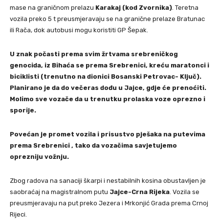
mase na graničnom prelazu
Karakaj (kod Zvornika)
. Teretna
vozila preko 5 t preusmjeravaju se na granične prelaze Bratunac
ili Rača, dok autobusi mogu koristiti GP Šepak.
U znak počasti prema svim žrtvama srebreničkog
genocida, iz Bihaća se prema Srebrenici, kreću maratonci i
biciklisti (trenutno na dionici Bosanski Petrovac- Ključ).
Planirano je da do večeras dođu u Jajce, gdje će prenoćiti.
Molimo sve vozače da u trenutku prolaska voze oprezno i
sporije.
Povećan je promet vozila i prisustvo pješaka na putevima
prema Srebrenici , tako da vozačima savjetujemo
oprezniju vožnju.
Zbog radova na sanaciji škarpi i nestabilnih kosina obustavljen je
saobraćaj na magistralnom putu
Jajce-Crna Rijeka
. Vozila se
preusmjeravaju na put preko Jezera i Mrkonjić Grada prema Crnoj
Rijeci.