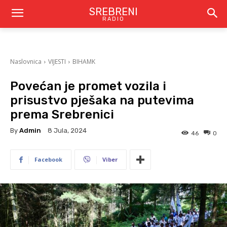
SREBRENI
RADIO
Naslovnica
VIJESTI
BIHAMK
Povećan je promet vozila i
prisustvo pješaka na putevima
prema Srebrenici
By
Admin
8 Jula, 2024
46
0
Facebook
Viber