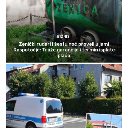
BIZNIS
Zenički rudari i šestu noć proveli u jami
Raspotočje: Traže garancije i termin isplate
plaća