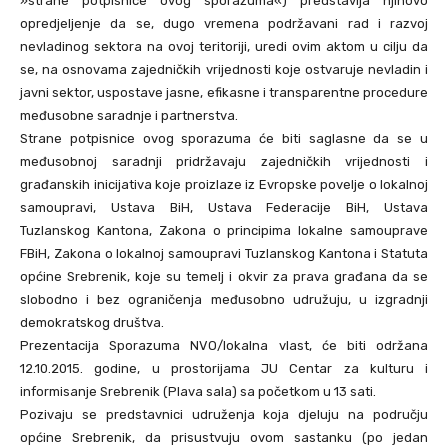
»strane potpisnice ovog sporazuma«) predstavlja njihovo
opredjeljenje da se, dugo vremena podržavani rad i razvoj
nevladinog sektora na ovoj teritoriji, uredi ovim aktom u cilju da
se, na osnovama zajedničkih vrijednosti koje ostvaruje nevladin i
javni sektor, uspostave jasne, efikasne i transparentne procedure
međusobne saradnje i partnerstva.
Strane potpisnice ovog sporazuma će biti saglasne da se u
međusobnoj saradnji pridržavaju zajedničkih vrijednosti i
građanskih inicijativa koje proizlaze iz Evropske povelje o lokalnoj
samoupravi, Ustava BiH, Ustava Federacije BiH, Ustava
Tuzlanskog Kantona, Zakona o principima lokalne samouprave
FBiH, Zakona o lokalnoj samoupravi Tuzlanskog Kantona i Statuta
općine Srebrenik, koje su temelj i okvir za prava građana da se
slobodno i bez ograničenja međusobno udružuju, u izgradnji
demokratskog društva.
Prezentacija Sporazuma NVO/lokalna vlast, će biti održana
12.10.2015. godine, u prostorijama JU Centar za kulturu i
informisanje Srebrenik (Plava sala) sa početkom u 13 sati.
Pozivaju se predstavnici udruženja koja djeluju na području
općine Srebrenik, da prisustvuju ovom sastanku (po jedan