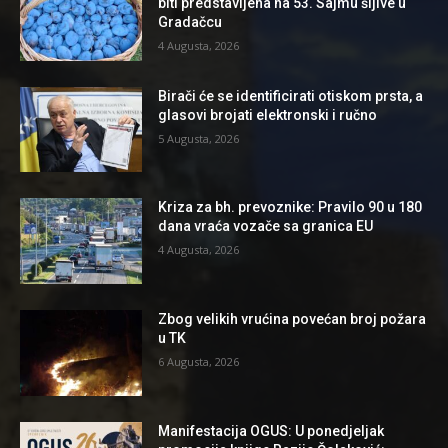
biti predstavljena na 53. Sajmu šljive u
Gradačcu
4 Augusta, 2026
Birači će se identificirati otiskom prsta, a
glasovi brojati elektronski i ručno
5 Augusta, 2026
Kriza za bh. prevoznike: Pravilo 90 u 180
dana vraća vozače sa granica EU
4 Augusta, 2026
Zbog velikih vrućina povećan broj požara
u TK
6 Augusta, 2026
Manifestacija OGUS: U ponedjeljak