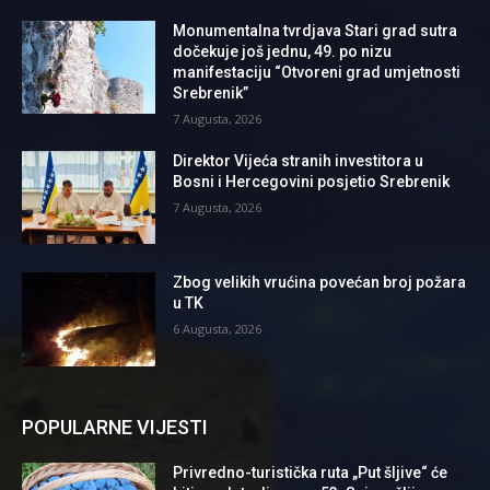
Monumentalna tvrdjava Stari grad sutra
dočekuje još jednu, 49. po nizu
manifestaciju “Otvoreni grad umjetnosti
Srebrenik”
7 Augusta, 2026
Direktor Vijeća stranih investitora u
Bosni i Hercegovini posjetio Srebrenik
7 Augusta, 2026
Zbog velikih vrućina povećan broj požara
u TK
6 Augusta, 2026
POPULARNE VIJESTI
Privredno-turistička ruta „Put šljive“ će