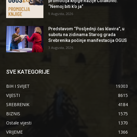
promocija knjige Razije Čolaković:
“Nemoj biti k’o ja”
9 Augusta, 2026
Predstavom “Posljednji čas klavira”, u
subotu na zidinama Starog grada
Srebrenika počinje manifestacija OGUS
3 Augusta, 2026
SVE KATEGORIJE
BIH I SVIJET
19303
VIJESTI
8615
SREBRENIK
4184
BIZNIS
1575
Ostale vijesti
1370
VRIJEME
1366