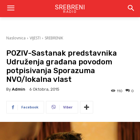
SREBRENI
RADIO
Naslovnica
VIJESTI
SREBRENIK
POZIV-Sastanak predstavnika
Udruženja građana povodom
potpisivanja Sporazuma
NVO/lokalna vlast
By
Admin
6 Oktobra, 2015
110
0
Facebook
Viber