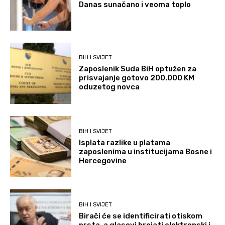
Danas sunačano i veoma toplo
BIH I SVIJET
Zaposlenik Suda BiH optužen za
prisvajanje gotovo 200.000 KM
oduzetog novca
BIH I SVIJET
Isplata razlike u platama
zaposlenima u institucijama Bosne i
Hercegovine
BIH I SVIJET
Birači će se identificirati otiskom