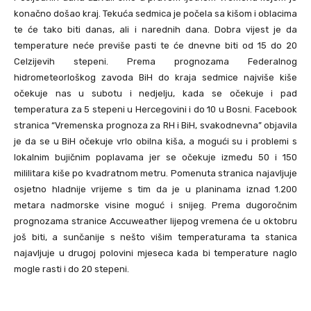
konačno došao kraj. Tekuća sedmica je počela sa kišom i oblacima
te će tako biti danas, ali i narednih dana. Dobra vijest je da
temperature neće previše pasti te će dnevne biti od 15 do 20
Celzijevih stepeni. Prema prognozama Federalnog
hidrometeorloškog zavoda BiH do kraja sedmice najviše kiše
očekuje nas u subotu i nedjelju, kada se očekuje i pad
temperatura za 5 stepeni u Hercegovini i do 10 u Bosni. Facebook
stranica “Vremenska prognoza za RH i BiH, svakodnevna” objavila
je da se u BiH očekuje vrlo obilna kiša, a mogući su i problemi s
lokalnim bujičnim poplavama jer se očekuje između 50 i 150
mililitara kiše po kvadratnom metru. Pomenuta stranica najavljuje
osjetno hladnije vrijeme s tim da je u planinama iznad 1.200
metara nadmorske visine moguć i snijeg. Prema dugoročnim
prognozama stranice Accuweather lijepog vremena će u oktobru
još biti, a sunčanije s nešto višim temperaturama ta stanica
najavljuje u drugoj polovini mjeseca kada bi temperature naglo
mogle rasti i do 20 stepeni.