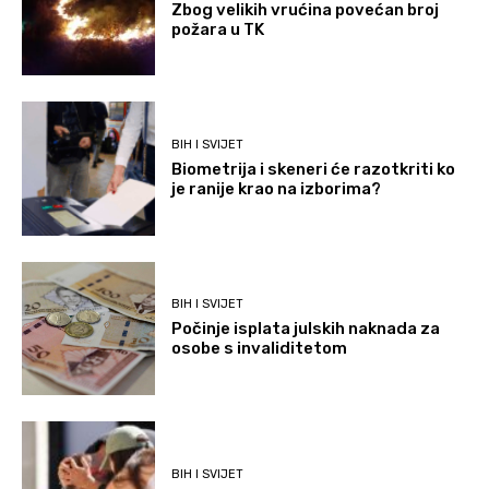
Zbog velikih vrućina povećan broj
požara u TK
BIH I SVIJET
Biometrija i skeneri će razotkriti ko
je ranije krao na izborima?
BIH I SVIJET
Počinje isplata julskih naknada za
osobe s invaliditetom
BIH I SVIJET