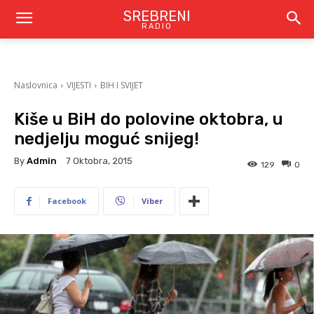
SREBRENI
RADIO
Naslovnica
VIJESTI
BIH I SVIJET
Kiše u BiH do polovine oktobra, u
nedjelju moguć snijeg!
By
Admin
7 Oktobra, 2015
129
0
Facebook
Viber