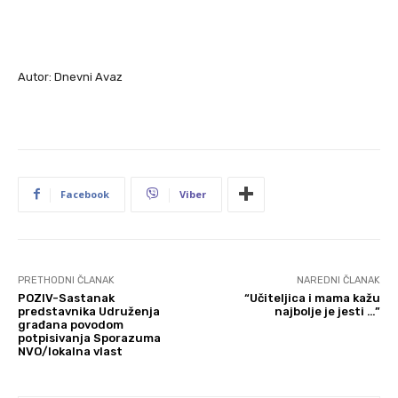
Autor: Dnevni Avaz
Facebook
Viber
PRETHODNI ČLANAK
NAREDNI ČLANAK
POZIV-Sastanak
“Učiteljica i mama kažu
predstavnika Udruženja
najbolje je jesti …”
građana povodom
potpisivanja Sporazuma
NVO/lokalna vlast