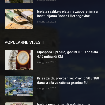
Isplata razlike u platama zaposlenima u
institucijama Bosne i Hercegovine
5 Augusta, 2026
POPULARNE VIJESTI
Dijaspora u prošloj godini u BiH poslala
4,46 milijardi KM
4 Augusta, 2026
Kriza za bh. prevoznike: Pravilo 90 u 180
dana vraća vozače sa granica EU
4 Augusta, 2026
Isplata penzija za juli počinje sutra,