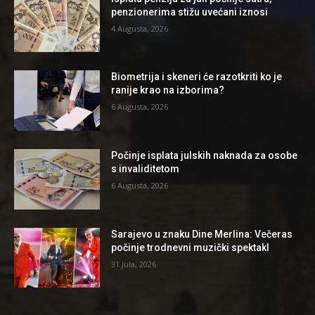
penzionerima stižu uvećani iznosi
4 Augusta, 2026
Biometrija i skeneri će razotkriti ko je
ranije krao na izborima?
6 Augusta, 2026
Počinje isplata julskih naknada za osobe
s invaliditetom
6 Augusta, 2026
Sarajevo u znaku Dine Merlina: Večeras
počinje trodnevni muzički spektakl
31 Jula, 2026