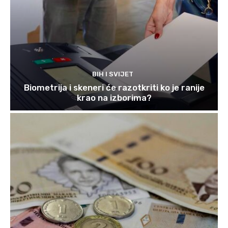
BIH I SVIJET
Biometrija i skeneri će razotkriti ko je ranije
krao na izborima?