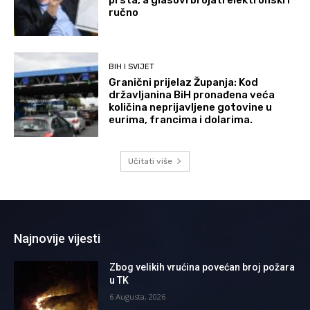
prsta, a glasovi brojati elektronski i
ručno
BIH I SVIJET
Granični prijelaz Županja: Kod
državljanina BiH pronađena veća
količina neprijavljene gotovine u
eurima, francima i dolarima.
Učitati više
Najnovije vijesti
Zbog velikih vrućina povećan broj požara
u TK
6 Augusta, 2026