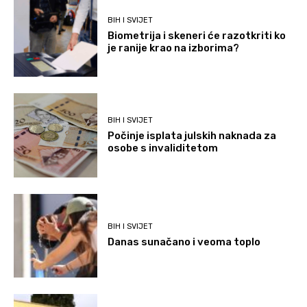
BIH I SVIJET
Biometrija i skeneri će razotkriti ko
je ranije krao na izborima?
BIH I SVIJET
Počinje isplata julskih naknada za
osobe s invaliditetom
BIH I SVIJET
Danas sunačano i veoma toplo