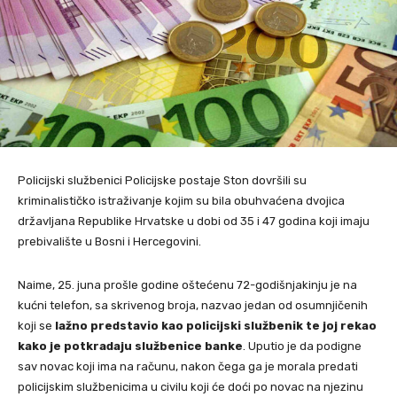
Policijski službenici Policijske postaje Ston dovršili su
kriminalističko istraživanje kojim su bila obuhvaćena dvojica
državljana Republike Hrvatske u dobi od 35 i 47 godina koji imaju
prebivalište u Bosni i Hercegovini.
Naime, 25. juna prošle godine oštećenu 72-godišnjakinju je na
kućni telefon, sa skrivenog broja, nazvao jedan od osumnjičenih
koji se
lažno predstavio kao policijski službenik te joj rekao
kako je potkradaju službenice banke
. Uputio je da podigne
sav novac koji ima na računu, nakon čega ga je morala predati
policijskim službenicima u civilu koji će doći po novac na njezinu