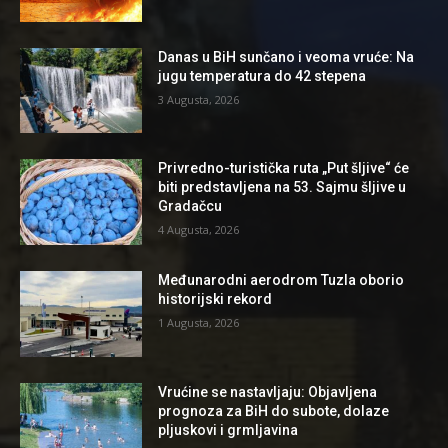
Danas u BiH sunčano i veoma vruće: Na
jugu temperatura do 42 stepena
3 Augusta, 2026
Privredno-turistička ruta „Put šljive“ će
biti predstavljena na 53. Sajmu šljive u
Gradačcu
4 Augusta, 2026
Međunarodni aerodrom Tuzla oborio
historijski rekord
1 Augusta, 2026
Vrućine se nastavljaju: Objavljena
prognoza za BiH do subote, dolaze
pljuskovi i grmljavina