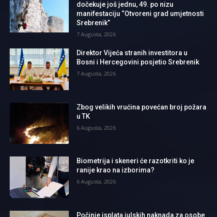
dočekuje još jednu, 49. po nizu
manifestaciju “Otvoreni grad umjetnosti
Srebrenik”
7 Augusta, 2026
Direktor Vijeća stranih investitora u
Bosni i Hercegovini posjetio Srebrenik
7 Augusta, 2026
Zbog velikih vrućina povećan broj požara
u TK
6 Augusta, 2026
Biometrija i skeneri će razotkriti ko je
ranije krao na izborima?
6 Augusta, 2026
Počinje isplata julskih naknada za osobe