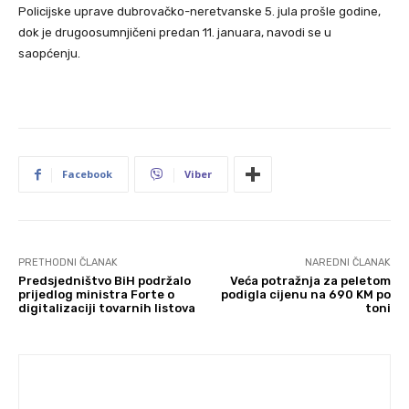
Policijske uprave dubrovačko-neretvanske 5. jula prošle godine,
dok je drugoosumnjičeni predan 11. januara, navodi se u
saopćenju.
Facebook
Viber
PRETHODNI ČLANAK
NAREDNI ČLANAK
Predsjedništvo BiH podržalo
Veća potražnja za peletom
prijedlog ministra Forte o
podigla cijenu na 690 KM po
digitalizaciji tovarnih listova
toni