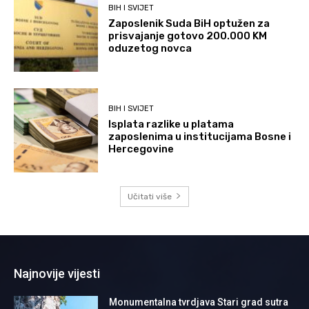
BIH I SVIJET
Zaposlenik Suda BiH optužen za
prisvajanje gotovo 200.000 KM
oduzetog novca
BIH I SVIJET
Isplata razlike u platama
zaposlenima u institucijama Bosne i
Hercegovine
Učitati više
Najnovije vijesti
Monumentalna tvrdjava Stari grad sutra