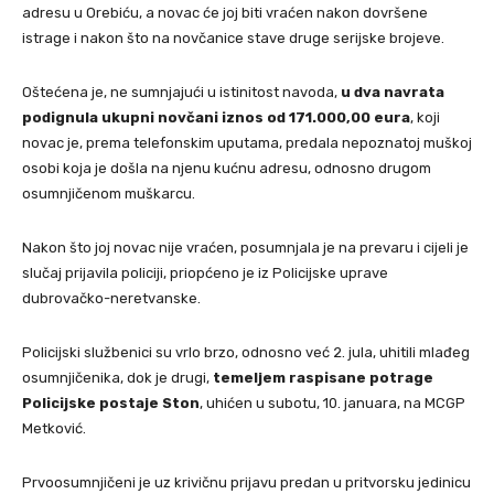
adresu u Orebiću, a novac će joj biti vraćen nakon dovršene
istrage i nakon što na novčanice stave druge serijske brojeve.
Oštećena je, ne sumnjajući u istinitost navoda,
u dva navrata
podignula ukupni novčani iznos od 171.000,00 eura
, koji
novac je, prema telefonskim uputama, predala nepoznatoj muškoj
osobi koja je došla na njenu kućnu adresu, odnosno drugom
osumnjičenom muškarcu.
Nakon što joj novac nije vraćen, posumnjala je na prevaru i cijeli je
slučaj prijavila policiji, priopćeno je iz Policijske uprave
dubrovačko-neretvanske.
Policijski službenici su vrlo brzo, odnosno već 2. jula, uhitili mlađeg
osumnjičenika, dok je drugi,
temeljem raspisane potrage
Policijske postaje Ston
, uhićen u subotu, 10. januara, na MCGP
Metković.
Prvoosumnjičeni je uz krivičnu prijavu predan u pritvorsku jedinicu