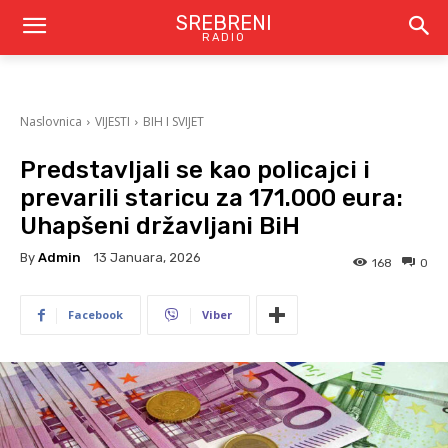
SREBRENI
RADIO
Naslovnica
VIJESTI
BIH I SVIJET
Predstavljali se kao policajci i
prevarili staricu za 171.000 eura:
Uhapšeni državljani BiH
By
Admin
13 Januara, 2026
168
0
Facebook
Viber