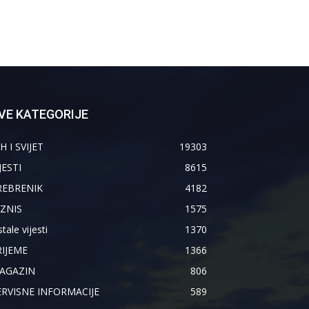
VE KATEGORIJE
H I SVIJET
19303
JESTI
8615
REBRENIK
4182
IZNIS
1575
tale vijesti
1370
RIJEME
1366
AGAZIN
806
ERVISNE INFORMACIJE
589