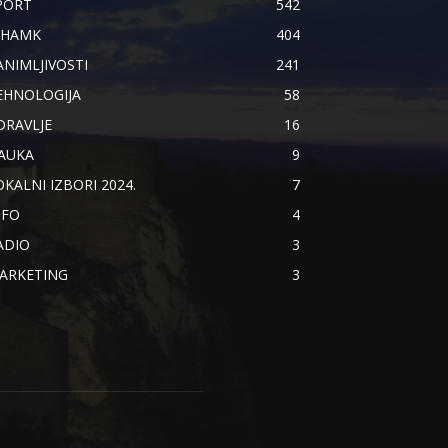
PORT
542
IHAMK
404
ANIMLJIVOSTI
241
EHNOLOGIJA
58
DRAVLJE
16
AUKA
9
OKALNI IZBORI 2024.
7
NFO
4
ADIO
3
ARKETING
3