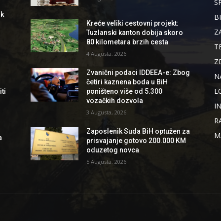
S
ik
B
Kreće veliki cestovni projekt:
Z
Tuzlanski kanton dobija skoro
80 kilometara brzih cesta
T
4 Augusta, 2026
Z
Zvanični podaci IDDEEA-e: Zbog
N
četiri kaznena boda u BiH
L
ti
poništeno više od 5.300
vozačkih dozvola
I
3 Augusta, 2026
R
Zaposlenik Suda BiH optužen za
M
a
prisvajanje gotovo 200.000 KM
oduzetog novca
5 Augusta, 2026