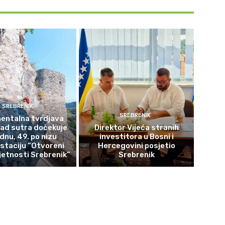
SREBRENIK
SREBRENIK
ntalna tvrdjava
rad sutra dočekuje
Direktor Vijeća stranih
ednu, 49. po nizu
investitora u Bosni i
staciju “Otvoreni
Hercegovini posjetio
etnosti Srebrenik”
Srebrenik