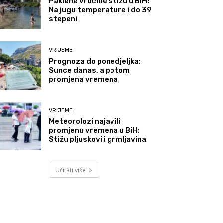
Paklene vrućine stižu u BiH:
Na jugu temperature i do 39
stepeni
VRIJEME
Prognoza do ponedjeljka:
Sunce danas, a potom
promjena vremena
VRIJEME
Meteorolozi najavili
promjenu vremena u BiH:
Stižu pljuskovi i grmljavina
Učitati više