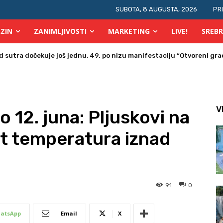
SUBOTA, 8 AUGUSTA, 2026
PR
ZIN
ZANIMLJIVOSTI
MARKETING
LIVE!
SREBR
tra dočekuje još jednu, 49. po nizu manifestaciju “Otvoreni grad 
a u Bosni i Hercegovini posjetio Srebrenik
V
 12. juna: Pljuskovi na
t temperatura iznad
91
0
atsApp
Email
X