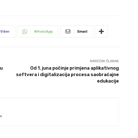
Viber
WhatsApp
Email
NAREDNI ČLANAK
vu
Od 1. juna počinje primjena aplikativnog
softvera i digitalizacija procesa saobraćajne
edukacije
a