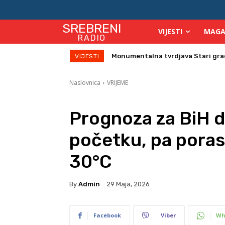
SREBRENI
VIJESTI
MAGA
RADIO
Monumentalna tvrdjava Stari grad su
Direktor Vijeća stranih investitor
VIJESTI
Naslovnica
VRIJEME
Prognoza za BiH do
početku, pa poras
30°C
By
Admin
29 Maja, 2026
Facebook
Viber
Wh