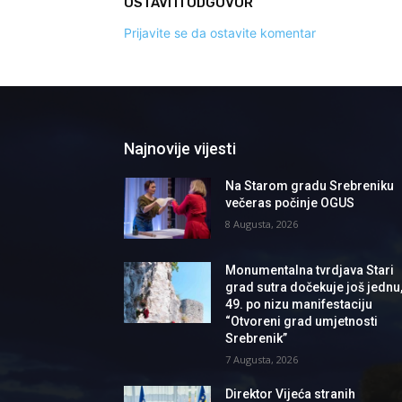
OSTAVITI ODGOVOR
Prijavite se da ostavite komentar
Najnovije vijesti
Na Starom gradu Srebreniku
večeras počinje OGUS
8 Augusta, 2026
Monumentalna tvrdjava Stari
grad sutra dočekuje još jednu
49. po nizu manifestaciju
“Otvoreni grad umjetnosti
Srebrenik”
7 Augusta, 2026
Direktor Vijeća stranih