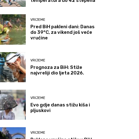
temperatura do 42 stepena
VRIJEME
Pred BiH pakleni dani: Danas
do 39°C, za vikend još veće
vrućine
VRIJEME
Prognoza za BiH: Stiže
najvreliji dio ljeta 2026.
VRIJEME
Evo gdje danas stižu kiša i
pljuskovi
VRIJEME