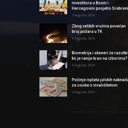
investitora u Bosni i
Hercegovini posjetio Srebren
7 Augusta, 2026
Zbog velikih vrućina povećan
broj požara u TK
6 Augusta, 2026
Biometrija i skeneri će razotkri
ko je ranije krao na izborima?
6 Augusta, 2026
Počinje isplata julskih naknad
za osobe s invaliditetom
6 Augusta, 2026