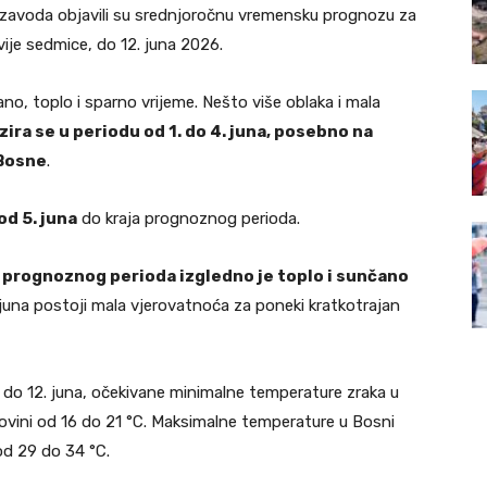
zavoda objavili su srednjoročnu vremensku prognozu za
ije sedmice, do 12. juna 2026.
no, toplo i sparno vrijeme. Nešto više oblaka i mala
ira se u periodu od 1. do 4. juna, posebno na
 Bosne
.
od 5. juna
do kraja prognoznog perioda.
 prognoznog perioda izgledno je toplo i sunčano
 juna postoji mala vjerovatnoća za poneki kratkotrajan
o 12. juna, očekivane minimalne temperature zraka u
govini od 16 do 21 °C. Maksimalne temperature u Bosni
od 29 do 34 °C.