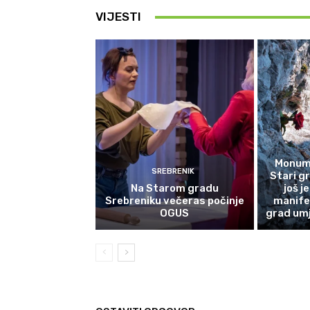
VIJESTI
Monume
SREBRENIK
Stari g
Na Starom gradu
još j
Srebreniku večeras počinje
manife
OGUS
grad umj