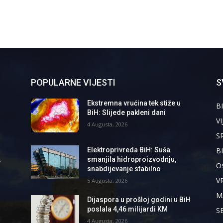
POPULARNE VIJESTI
S
Ekstremna vrućina tek stiže u
BI
BiH: Slijede pakleni dani
VI
4 Augusta, 2026
S
B
Elektroprivreda BiH: Suša
,
smanjila hidroproizvodnju,
Os
snabdijevanje stabilno
V
5 Augusta, 2026
M
Dijaspora u prošloj godini u BiH
poslala 4,46 milijardi KM
S
4 Augusta, 2026