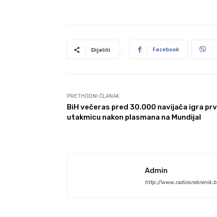
Facebook
Dijeliti
PRETHODNI ČLANAK
BiH večeras pred 30.000 navijača igra pr
utakmicu nakon plasmana na Mundijal
Admin
http://www.radiosrebrenik.b