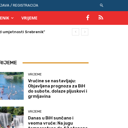
IJAVA / REGISTRACIJA
ENIK
VRIJEME
umjetnosti Srebrenik”
RIJEME
VRIJEME
Vrućine se nastavljaju:
Objavljena prognoza za BiH
do subote, dolaze pljuskovi i
grmljavina
VRIJEME
Danas u BiH sunčano i
veoma vruće: Na jugu