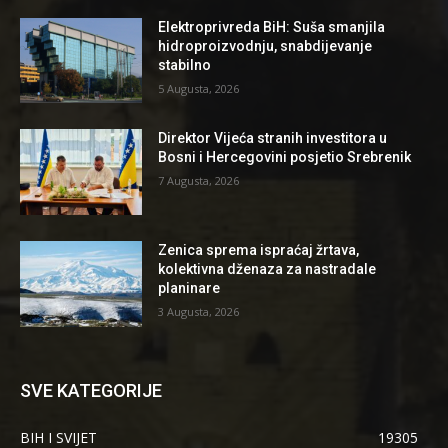
Elektroprivreda BiH: Suša smanjila
hidroproizvodnju, snabdijevanje
stabilno
5 Augusta, 2026
Direktor Vijeća stranih investitora u
Bosni i Hercegovini posjetio Srebrenik
7 Augusta, 2026
Zenica sprema ispraćaj žrtava,
kolektivna dženaza za nastradale
planinare
3 Augusta, 2026
SVE KATEGORIJE
BIH I SVIJET
19305