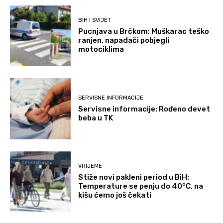
BIH I SVIJET
Pucnjava u Brčkom: Muškarac teško
ranjen, napadači pobjegli
motociklima
SERVISNE INFORMACIJE
Servisne informacije: Rođeno devet
beba u TK
VRIJEME
Stiže novi pakleni period u BiH:
Temperature se penju do 40°C, na
kišu ćemo još čekati