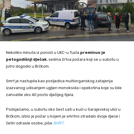
Nekoliko minuta iz ponoći u UKC-u Tuzla
preminuo je
petogodišnji dječak
, sedma žrtva požara koji se u subotu u
jutro dogodio u Brčkom.
Smrt je nastupila kao posljedica multiorganskog zatajenja
izazvanog udisanjem ugljen monoksida i opekotina koje su bile
zahvatile oko 40 posto dječijeg tijela.
Podsjećamo, u subotu oko šest sati u kući u Sarajevskoj ulici u
Brčkom, izbio je požar u kojem je smrtno stradalo dvoje djece i
četiri odrasle osobe, piše
BHRT.