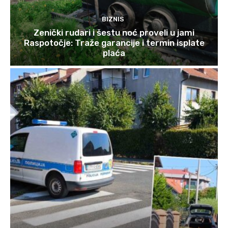
BIZNIS
Zenički rudari i šestu noć proveli u jami
Raspotočje: Traže garancije i termin isplate
plaća