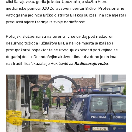
ulici Sarajevska, gorila je kuća. Upoznata je služba Hitne
medicinske pomoći JZU Zdravstveni centar Brčko i Profesionalne
vatrogasna jedinica Brčko distrikta BiH koji su izašli na lice mjesta i
preduzeli mjere i radnje iz svoje nadležnosti.
Policijski službenici su na terenu i vrše uviđaj pod nadzorom
dežurnog tužioca Tužilaštva BiH, a na lice mjesta je izašao i
protupožarni inspektor te se utvrđuju okolnosti pod kojima se
događaj desio. Dosadašnjim aktivnostima utvrđeno je da ima
nastradih lica”, kazala je Hukičević za
Radiosarajevo.ba
.