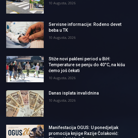
10 Augusta, 2026
Servisne informacije: Rođeno devet
beba u TK
10 Augusta, 2026
Stiže novi pakleni period u BiH:
Temperature se penju do 40°C, na kišu
ćemo još čekati
10 Augusta, 2026
Danas isplata invalidnina
10 Augusta, 2026
Manifestacija OGUS: U ponedjeljak
promocija knjige Razije Čolaković: