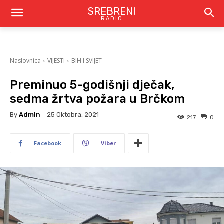
SREBRENI
RADIO
Naslovnica
VIJESTI
BIH I SVIJET
Preminuo 5-godišnji dječak,
sedma žrtva požara u Brčkom
By
Admin
25 Oktobra, 2021
217
0
Facebook
Viber