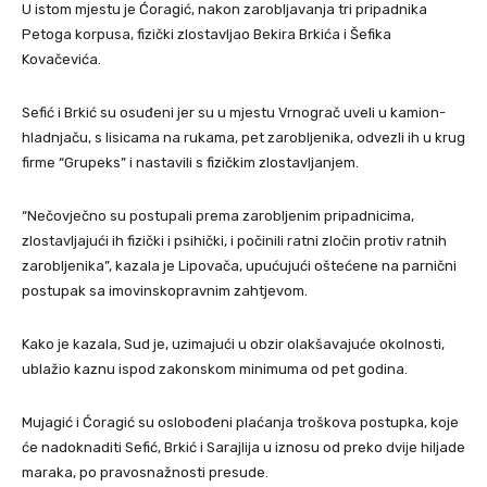
U istom mjestu je Ćoragić, nakon zarobljavanja tri pripadnika
Petoga korpusa, fizički zlostavljao Bekira Brkića i Šefika
Kovačevića.
Sefić i Brkić su osuđeni jer su u mjestu Vrnograč uveli u kamion-
hladnjaču, s lisicama na rukama, pet zarobljenika, odvezli ih u krug
firme “Grupeks” i nastavili s fizičkim zlostavljanjem.
“Nečovječno su postupali prema zarobljenim pripadnicima,
zlostavljajući ih fizički i psihički, i počinili ratni zločin protiv ratnih
zarobljenika”, kazala je Lipovača, upućujući oštećene na parnični
postupak sa imovinskopravnim zahtjevom.
Kako je kazala, Sud je, uzimajući u obzir olakšavajuće okolnosti,
ublažio kaznu ispod zakonskom minimuma od pet godina.
Mujagić i Ćoragić su oslobođeni plaćanja troškova postupka, koje
će nadoknaditi Sefić, Brkić i Sarajlija u iznosu od preko dvije hiljade
maraka, po pravosnažnosti presude.