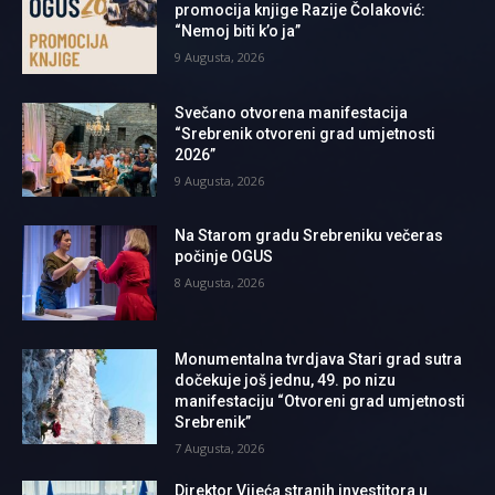
promocija knjige Razije Čolaković:
“Nemoj biti k’o ja”
9 Augusta, 2026
Svečano otvorena manifestacija
“Srebrenik otvoreni grad umjetnosti
2026”
9 Augusta, 2026
Na Starom gradu Srebreniku večeras
počinje OGUS
8 Augusta, 2026
Monumentalna tvrdjava Stari grad sutra
dočekuje još jednu, 49. po nizu
manifestaciju “Otvoreni grad umjetnosti
Srebrenik”
7 Augusta, 2026
Direktor Vijeća stranih investitora u