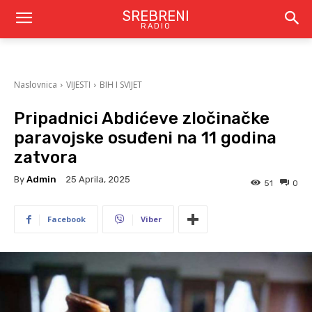
SREBRENI
RADIO
Naslovnica
VIJESTI
BIH I SVIJET
Pripadnici Abdićeve zločinačke
paravojske osuđeni na 11 godina
zatvora
By
Admin
25 Aprila, 2025
51
0
Facebook
Viber