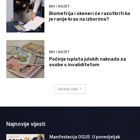
BIH I SVIJET
Biometrija i skeneri će razotkriti ko
je ranije krao na izborima?
BIH I SVIJET
Počinje isplata julskih naknada za
osobe s invaliditetom
Učitati više
Najnovije vijesti
Manifestacija OGUS: U ponedjeljak