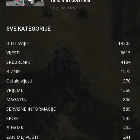
francima i dolarima.
5 Augusta, 2026
SVE KATEGORIJE
BIH I SVIJET
19303
VIJESTI
8615
SREBRENIK
4184
BIZNIS
1575
Ostale vijesti
1370
VRIJEME
1366
MAGAZIN
806
SERVISNE INFORMACIJE
589
SPORT
542
BIHAMK
404
ZANIMLJIVOSTI
241