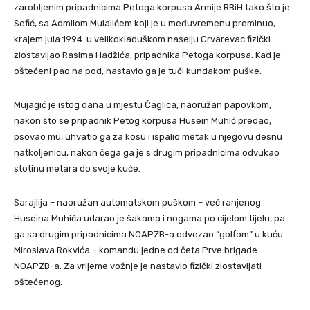
zarobljenim pripadnicima Petoga korpusa Armije RBiH tako što je
Sefić, sa Admilom Mulalićem koji je u međuvremenu preminuo,
krajem jula 1994. u velikokladuškom naselju Crvarevac fizički
zlostavljao Rasima Hadžića, pripadnika Petoga korpusa. Kad je
oštećeni pao na pod, nastavio ga je tući kundakom puške.
Mujagić je istog dana u mjestu Čaglica, naoružan papovkom,
nakon što se pripadnik Petog korpusa Husein Muhić predao,
psovao mu, uhvatio ga za kosu i ispalio metak u njegovu desnu
natkoljenicu, nakon čega ga je s drugim pripadnicima odvukao
stotinu metara do svoje kuće.
Sarajlija – naoružan automatskom puškom – već ranjenog
Huseina Muhića udarao je šakama i nogama po cijelom tijelu, pa
ga sa drugim pripadnicima NOAPZB-a odvezao “golfom” u kuću
Miroslava Rokvića – komandu jedne od četa Prve brigade
NOAPZB-a. Za vrijeme vožnje je nastavio fizički zlostavljati
oštećenog.