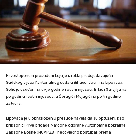
Prvostepenom presudom koju je izrekla predsjedavajuća
Sudskog vijeća Kantonalnog suda u Bihaću, Jasmina Lipovača,
Sefić je osuđen na dvije godine i osam mjeseci, Brkić i Sarajlija na
po godinu i četiri mjeseca, a Ćoragić i Mujagić na po tri godine
zatvora.
Lipovača je u obrazloženju presude navela da su optuženi, kao
pripadnici Prve brigade Narodne odbrane Autonomne pokrajine
Zapadne Bosne (NOAPZB), nečovječno postupali prema