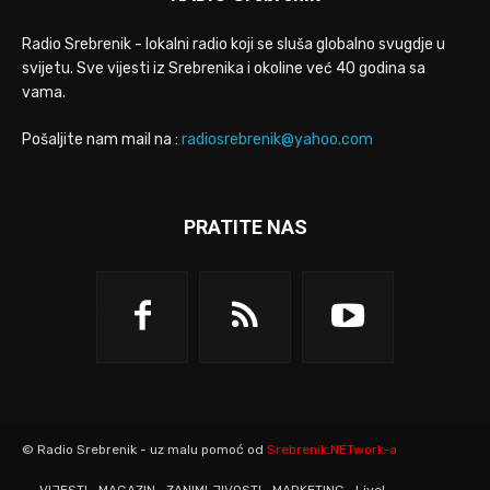
Radio Srebrenik - lokalni radio koji se sluša globalno svugdje u
svijetu. Sve vijesti iz Srebrenika i okoline već 40 godina sa
vama.
Pošaljite nam mail na :
radiosrebrenik@yahoo.com
PRATITE NAS
© Radio Srebrenik - uz malu pomoć od
Srebrenik.NETwork-a
VIJESTI
MAGAZIN
ZANIMLJIVOSTI
MARKETING
Live!