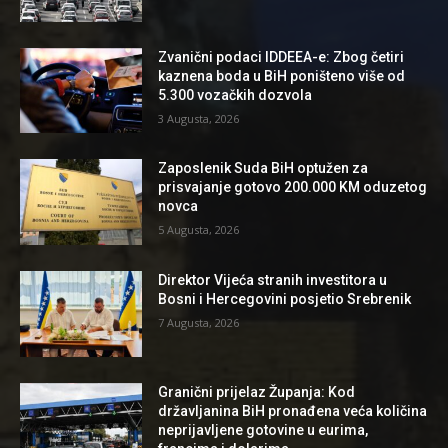
Zvanični podaci IDDEEA-e: Zbog četiri
kaznena boda u BiH poništeno više od
5.300 vozačkih dozvola
3 Augusta, 2026
Zaposlenik Suda BiH optužen za
prisvajanje gotovo 200.000 KM oduzetog
novca
5 Augusta, 2026
Direktor Vijeća stranih investitora u
Bosni i Hercegovini posjetio Srebrenik
7 Augusta, 2026
Granični prijelaz Županja: Kod
državljanina BiH pronađena veća količina
neprijavljene gotovine u eurima,