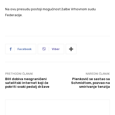
Na ovu presudu postoji mogućnost žalbe Vrhovnom sudu
Federacije.
Facebook
Viber
PRETHODNI ČLANAK
NAREDNI ČLANAK
BiH dobiva neograničeni
Plenković se sastao sa
satelitski internet koji će
Schmidtom, pozvao na
pokriti svaki pedalj države
smirivanje tenzija