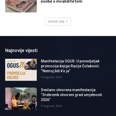
osobe s invaliditetom
Učitati više
Najnovije vijesti
Manifestacija OGUS: U ponedjeljak
promocija knjige Razije Čolaković:
“Nemoj biti k’o ja”
9 Augusta, 2026
Svečano otvorena manifestacija
“Srebrenik otvoreni grad umjetnosti
2026”
9 Augusta, 2026