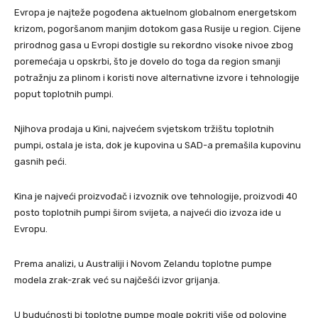
Evropa je najteže pogođena aktuelnom globalnom energetskom
krizom, pogoršanom manjim dotokom gasa Rusije u region. Cijene
prirodnog gasa u Evropi dostigle su rekordno visoke nivoe zbog
poremećaja u opskrbi, što je dovelo do toga da region smanji
potražnju za plinom i koristi nove alternativne izvore i tehnologije
poput toplotnih pumpi.
Njihova prodaja u Kini, najvećem svjetskom tržištu toplotnih
pumpi, ostala je ista, dok je kupovina u SAD-a premašila kupovinu
gasnih peći.
Kina je najveći proizvođač i izvoznik ove tehnologije, proizvodi 40
posto toplotnih pumpi širom svijeta, a najveći dio izvoza ide u
Evropu.
Prema analizi, u Australiji i Novom Zelandu toplotne pumpe
modela zrak-zrak već su najčešći izvor grijanja.
U budućnosti bi toplotne pumpe mogle pokriti više od polovine