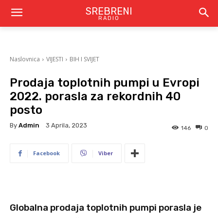
SREBRENI
RADIO
Naslovnica
VIJESTI
BIH I SVIJET
Prodaja toplotnih pumpi u Evropi
2022. porasla za rekordnih 40
posto
By
Admin
3 Aprila, 2023
146
0
Facebook
Viber
Globalna prodaja toplotnih pumpi porasla je