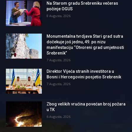
Na Starom gradu Srebreniku večeras
počinje OGUS
8 Augusta, 2026
Monumentalna tvrdjava Stari grad sutra
dočekuje još jednu, 49. po nizu
manifestaciju “Otvoreni grad umjetnosti
Srebrenik”
7 Augusta, 2026
Direktor Vijeća stranih investitora u
Bosni i Hercegovini posjetio Srebrenik
7 Augusta, 2026
Zbog velikih vrućina povećan broj požara
u TK
6 Augusta, 2026