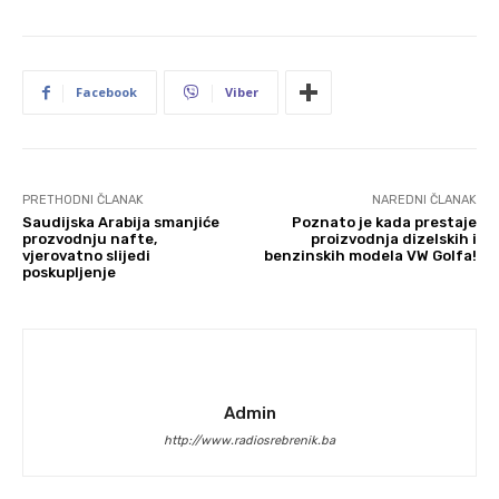
Facebook
Viber
PRETHODNI ČLANAK
NAREDNI ČLANAK
Saudijska Arabija smanjiće
Poznato je kada prestaje
prozvodnju nafte,
proizvodnja dizelskih i
vjerovatno slijedi
benzinskih modela VW Golfa!
poskupljenje
Admin
http://www.radiosrebrenik.ba