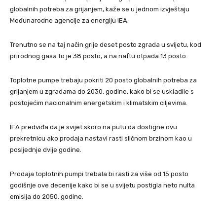
globalnih potreba za grijanjem, kaže se u jednom izvještaju
Međunarodne agencije za energiju IEA.
Trenutno se na taj način grije deset posto zgrada u svijetu, kod
prirodnog gasa to je 38 posto, a na naftu otpada 13 posto.
Toplotne pumpe trebaju pokriti 20 posto globalnih potreba za
grijanjem u zgradama do 2030. godine, kako bi se uskladile s
postojećim nacionalnim energetskim i klimatskim ciljevima.
IEA predviđa da je svijet skoro na putu da dostigne ovu
prekretnicu ako prodaja nastavi rasti sličnom brzinom kao u
posljednje dvije godine.
Prodaja toplotnih pumpi trebala bi rasti za više od 15 posto
godišnje ove decenije kako bi se u svijetu postigla neto nulta
emisija do 2050. godine.