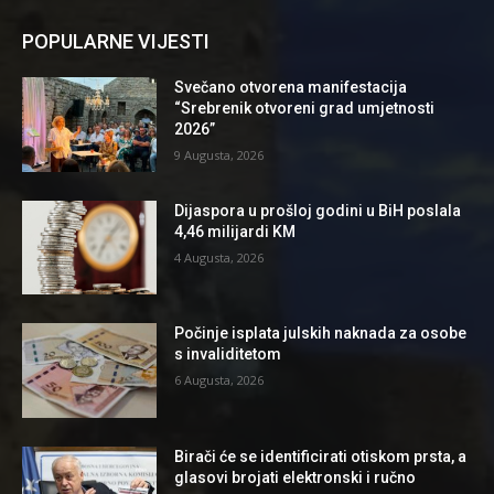
POPULARNE VIJESTI
Svečano otvorena manifestacija
“Srebrenik otvoreni grad umjetnosti
2026”
9 Augusta, 2026
Dijaspora u prošloj godini u BiH poslala
4,46 milijardi KM
4 Augusta, 2026
Počinje isplata julskih naknada za osobe
s invaliditetom
6 Augusta, 2026
Birači će se identificirati otiskom prsta, a
glasovi brojati elektronski i ručno