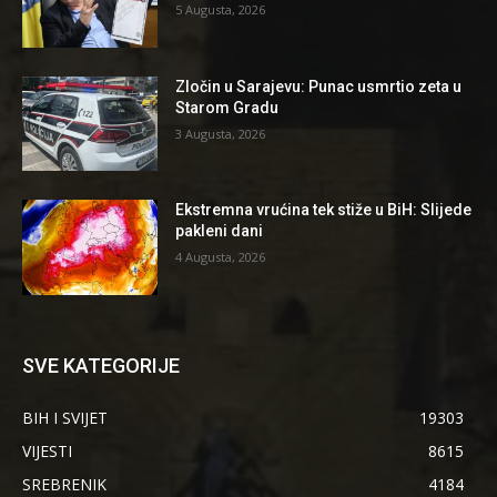
5 Augusta, 2026
Zločin u Sarajevu: Punac usmrtio zeta u
Starom Gradu
3 Augusta, 2026
Ekstremna vrućina tek stiže u BiH: Slijede
pakleni dani
4 Augusta, 2026
SVE KATEGORIJE
BIH I SVIJET
19303
VIJESTI
8615
SREBRENIK
4184