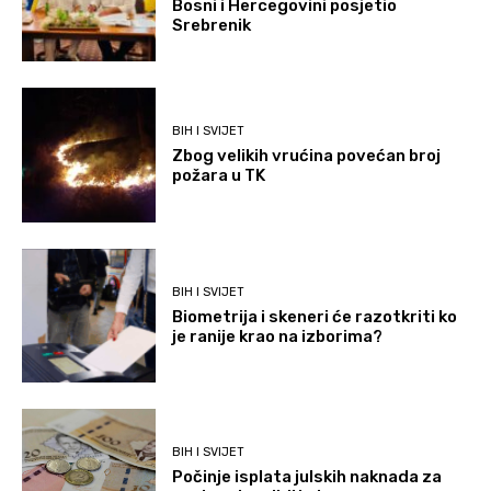
Bosni i Hercegovini posjetio
Srebrenik
BIH I SVIJET
Zbog velikih vrućina povećan broj
požara u TK
BIH I SVIJET
Biometrija i skeneri će razotkriti ko
je ranije krao na izborima?
BIH I SVIJET
Počinje isplata julskih naknada za