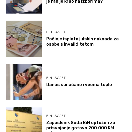
je ranije krao na izborima?
BIH I SVIJET
Počinje isplata julskih naknada za
osobe s invaliditetom
BIH I SVIJET
Danas sunačano i veoma toplo
BIH I SVIJET
Zaposlenik Suda BiH optužen za
prisvajanje gotovo 200.000 KM