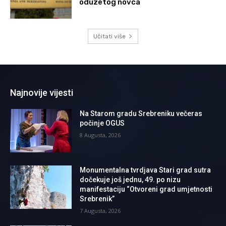
oduzetog novca
Učitati više
Najnovije vijesti
Na Starom gradu Srebreniku večeras
počinje OGUS
8 Augusta, 2026
Monumentalna tvrdjava Stari grad sutra
dočekuje još jednu, 49. po nizu
manifestaciju “Otvoreni grad umjetnosti
Srebrenik”
7 Augusta, 2026