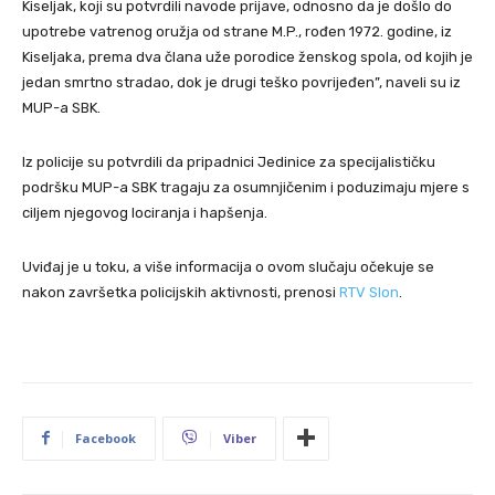
Kiseljak, koji su potvrdili navode prijave, odnosno da je došlo do
upotrebe vatrenog oružja od strane M.P., rođen 1972. godine, iz
Kiseljaka, prema dva člana uže porodice ženskog spola, od kojih je
jedan smrtno stradao, dok je drugi teško povrijeđen”, naveli su iz
MUP-a SBK.
Iz policije su potvrdili da pripadnici Jedinice za specijalističku
podršku MUP-a SBK tragaju za osumnjičenim i poduzimaju mjere s
ciljem njegovog lociranja i hapšenja.
Uviđaj je u toku, a više informacija o ovom slučaju očekuje se
nakon završetka policijskih aktivnosti, prenosi
RTV Slon
.
Facebook
Viber