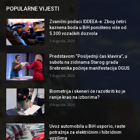
POPULARNE VIJESTI
Zvanični podaci IDDEEA-e: Zbog četiri
kaznena boda u BiH poništeno više od
5.300 vozačkih dozvola
3 Augusta, 2026
Predstavom “Posljednji čas klavira”, u
subotu na zidinama Starog grada
Srebrenika počinje manifestacija OGUS
3 Augusta, 2026
Biometrija i skeneri će razotkriti ko je
ranije krao na izborima?
6 Augusta, 2026
Uvoz automobila u BiH usporio, raste
potražnja za električnim i hibridnim
vozilima