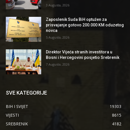
3 Augusta, 2026
Zaposlenik Suda BiH optužen za
prisvajanje gotovo 200.000 KM oduzetog
novca
5 Augusta, 2026
Direktor Vijeća stranih investitora u
Bosni i Hercegovini posjetio Srebrenik
7 Augusta, 2026
SVE KATEGORIJE
BIH I SVIJET
19303
VIJESTI
8615
SREBRENIK
4182