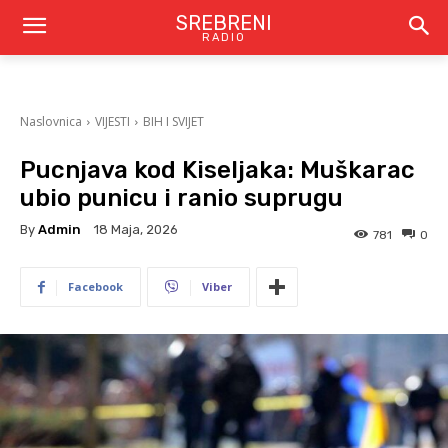
SREBRENI
RADIO
Naslovnica
VIJESTI
BIH I SVIJET
Pucnjava kod Kiseljaka: Muškarac
ubio punicu i ranio suprugu
By
Admin
18 Maja, 2026
781
0
Facebook
Viber