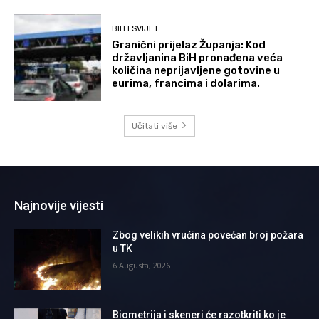
BIH I SVIJET
Granični prijelaz Županja: Kod
državljanina BiH pronađena veća
količina neprijavljene gotovine u
eurima, francima i dolarima.
Učitati više
Najnovije vijesti
Zbog velikih vrućina povećan broj požara
u TK
6 Augusta, 2026
Biometrija i skeneri će razotkriti ko je