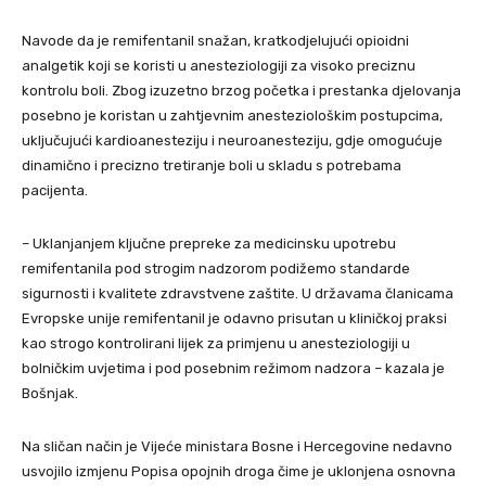
Navode da je remifentanil snažan, kratkodjelujući opioidni
analgetik koji se koristi u anesteziologiji za visoko preciznu
kontrolu boli. Zbog izuzetno brzog početka i prestanka djelovanja
posebno je koristan u zahtjevnim anesteziološkim postupcima,
uključujući kardioanesteziju i neuroanesteziju, gdje omogućuje
dinamično i precizno tretiranje boli u skladu s potrebama
pacijenta.
– Uklanjanjem ključne prepreke za medicinsku upotrebu
remifentanila pod strogim nadzorom podižemo standarde
sigurnosti i kvalitete zdravstvene zaštite. U državama članicama
Evropske unije remifentanil je odavno prisutan u kliničkoj praksi
kao strogo kontrolirani lijek za primjenu u anesteziologiji u
bolničkim uvjetima i pod posebnim režimom nadzora – kazala je
Bošnjak.
Na sličan način je Vijeće ministara Bosne i Hercegovine nedavno
usvojilo izmjenu Popisa opojnih droga čime je uklonjena osnovna