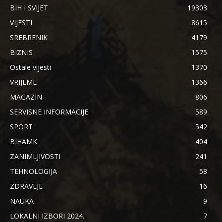
BIH I SVIJET
19303
VIJESTI
8615
SREBRENIK
4179
BIZNIS
1575
Ostale vijesti
1370
VRIJEME
1366
MAGAZIN
806
SERVISNE INFORMACIJE
589
SPORT
542
BIHAMK
404
ZANIMLJIVOSTI
241
TEHNOLOGIJA
58
ZDRAVLJE
16
NAUKA
9
LOKALNI IZBORI 2024.
7