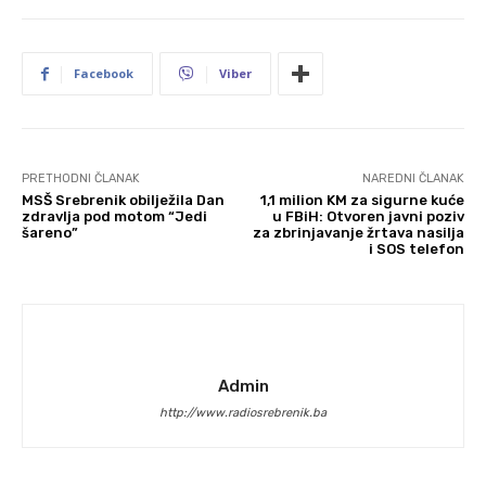
Facebook
Viber
PRETHODNI ČLANAK
NAREDNI ČLANAK
MSŠ Srebrenik obilježila Dan
1,1 milion KM za sigurne kuće
zdravlja pod motom “Jedi
u FBiH: Otvoren javni poziv
šareno”
za zbrinjavanje žrtava nasilja
i SOS telefon
Admin
http://www.radiosrebrenik.ba