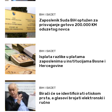
BIH I SVIJET
Zaposlenik Suda BiH optužen za
prisvajanje gotovo 200.000 KM
oduzetog novca
BIH I SVIJET
Isplata razlike u platama
zaposlenima u institucijama Bosne i
Hercegovine
BIH I SVIJET
Birači će se identificirati otiskom
prsta, a glasovi brojati elektronski i
ručno