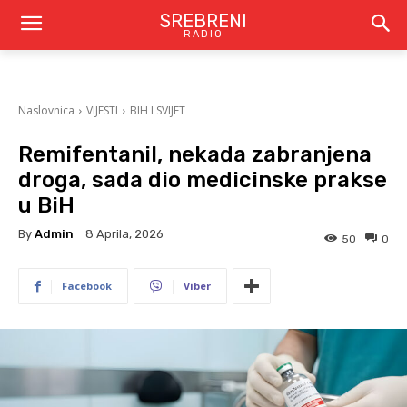
SREBRENI
RADIO
Naslovnica
VIJESTI
BIH I SVIJET
Remifentanil, nekada zabranjena
droga, sada dio medicinske prakse
u BiH
By
Admin
8 Aprila, 2026
50
0
Facebook
Viber