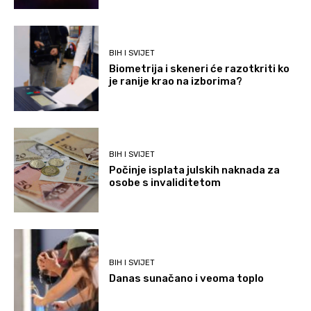
BIH I SVIJET
Biometrija i skeneri će razotkriti ko
je ranije krao na izborima?
BIH I SVIJET
Počinje isplata julskih naknada za
osobe s invaliditetom
BIH I SVIJET
Danas sunačano i veoma toplo