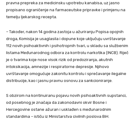
pravna prepreka za medicinsku upotrebu kanabisa, uz jasno
propisano ograničenje na farmaceutske pripravke i primjenu na
temelju ljekarskog recepta.
– Također, nakon 14 godina zastoja u ažuriranju Popisa opojnih
droga, Komisija je usaglasila i dopune koje uključuju uvrštavanje
112 novih psihoaktivnih i psihotropnih tvari, u skladu sa službenim
listama Međunarodnog odbora za kontrolu narkotika (INCB). Riječ
je o tvarima koje nose visok rizik od predoziranja, akutnih
intoksikacija, amnezije i respiratorne depresije. Njihovo
uvrštavanje omogućuje zakonitu kontrolu i sprečavanje ilegalne
distribucije, kao i jasnu pravnu osnovu za sankcioniranje.
S obzirom na kontinuiranu pojavu novih psihoaktivnih supstanci,
od posebnog je značaja da zakonodavni okvir Bosne i
Hercegovine ostane ažuran i usklađen s međunarodnim
standardima – ističu iz Ministarstva civilnih poslova BiH.