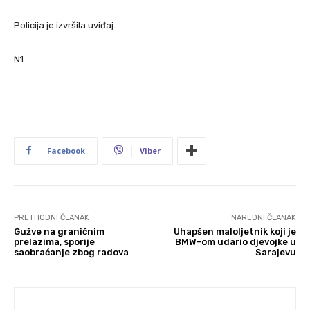
Policija je izvršila uviđaj.
N1
Facebook
Viber
PRETHODNI ČLANAK
NAREDNI ČLANAK
Gužve na graničnim
Uhapšen maloljetnik koji je
prelazima, sporije
BMW-om udario djevojke u
saobraćanje zbog radova
Sarajevu