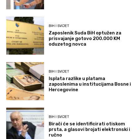
BIH I SVIJET
Zaposlenik Suda BiH optužen za
prisvajanje gotovo 200.000 KM
oduzetog novca
BIH I SVIJET
Isplata razlike u platama
zaposlenima u institucijama Bosne i
Hercegovine
BIH I SVIJET
Birači će se identificirati otiskom
prsta, a glasovi brojati elektronski i
ručno