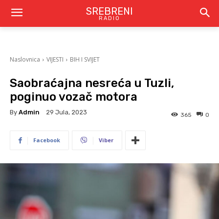
SREBRENI
RADIO
Naslovnica
VIJESTI
BIH I SVIJET
Saobraćajna nesreća u Tuzli,
poginuo vozač motora
By
Admin
29 Jula, 2023
365
0
Facebook
Viber