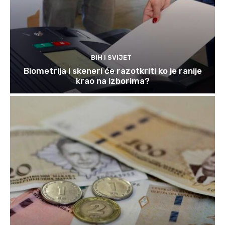
BIH I SVIJET
Biometrija i skeneri će razotkriti ko je ranije
krao na izborima?