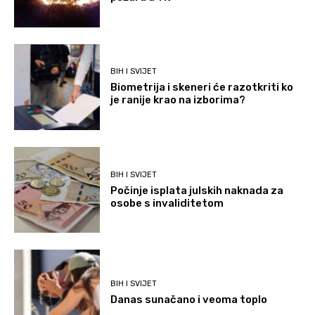
BIH I SVIJET
Biometrija i skeneri će razotkriti ko
je ranije krao na izborima?
BIH I SVIJET
Počinje isplata julskih naknada za
osobe s invaliditetom
BIH I SVIJET
Danas sunačano i veoma toplo