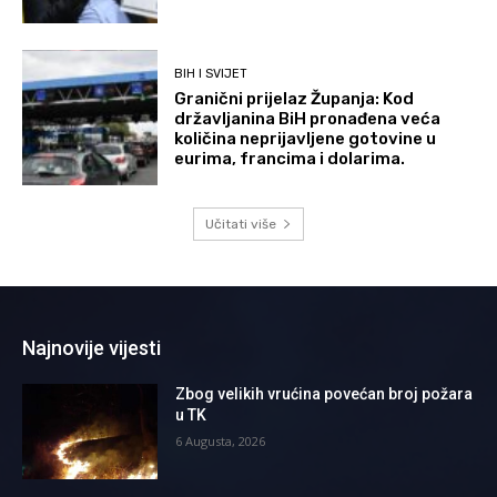
BIH I SVIJET
Granični prijelaz Županja: Kod
državljanina BiH pronađena veća
količina neprijavljene gotovine u
eurima, francima i dolarima.
Učitati više
Najnovije vijesti
Zbog velikih vrućina povećan broj požara
u TK
6 Augusta, 2026