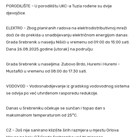
PORODILIŠTE – U porodilištu UKC-a Tuzla rođene su dvije
djevojčice.
ELEKTRO – Zbog planiranih radova na elektrodistributivnoj mreži
doći će do prekida u snadbijevanju električnom energijom danas:
Grada Srebrenik u naselju Nišići u vremenu od 09:00 do 15:00 sati.
Dana 26.08.2025.godine (utorak) na području:
Grada Srebrenik u naseljima: Zubovo Brdo, Huremi i Huremi –
Mustafići u vremenu od 08:00 do 17:30 sati.
VODOVOD – Vodosnabdijevanje iz gradskog vodovodnog sistema
se odvija po već utvrđenom rasporedu redukcije.
Danas u Srebreniku očekuje se sunčan i topao dan s
maksimalnom temperaturom od 25°C.
CZ – Još nije sanirano klizište širih razmjera u mjestu Orlova