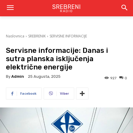
SREBRENI
RADIO
Naslovnica
SREBRENIK
SERVISNE INFORMACIJE
Servisne informacije: Danas i
sutra planska isključenja
električne energije
By
Admin
25 Augusta, 2025
927
0
Facebook
Viber