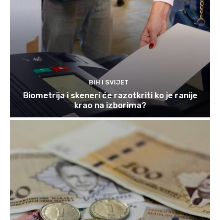
BIH I SVIJET
Biometrija i skeneri će razotkriti ko je ranije
krao na izborima?