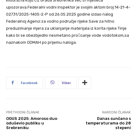
klisura,na koju CZ Grada Srebrenika već tri mjeseca
upozorava.Federalni vodni inspektor je svojim aktom broj:14-21-4-
02731/2025-1405-2-P od:26.05.2025 godine izdao nalog
Federalnoj Agenci za vodno područje rijeke Save za hitno
preduzimanje mjera za uklanjanje materijala iz korita rijeke Tinje
kako bi se obezbjedilo nesmetano procanje vode vodotokom,sa
naznakom ODMAH po prijemu naloga.
Facebook
Viber
PRETHODNI ČLANAK
NAREDNI ČLANAK
OGUS 2025: Amoroso duo
Danas sunčano s
oduševio publiku u
temperaturama do 28
Srebreniku
stepeni