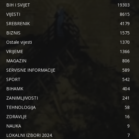
BIH I SVIJET
19303
VIJESTI
8615
SREBRENIK
4179
BIZNIS
1575
Ostale vijesti
1370
VRIJEME
1366
MAGAZIN
806
SERVISNE INFORMACIJE
589
SPORT
542
BIHAMK
404
ZANIMLJIVOSTI
241
TEHNOLOGIJA
58
ZDRAVLJE
16
NAUKA
9
LOKALNI IZBORI 2024.
7