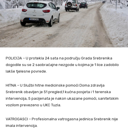
POLICIJA – U protekla 24 sata na području Grada Srebrenika
dogodile su se 2 saobraćajne nezgode u kojima je 1 lice zadobilo
lakše tjelesne povrede.
HITNA – U Službi hitne medicinske pomoći Doma zdravlja
Srebrenik obavljen je 51 pregled,1 kućna posjeta i 1 terenska
intervencija, 5 pacijenata je nakon ukazane pomoći, sanitetskim
vozilom prevezeno u UKC Tuzla.
VATROGASCI – Profesionalna vatrogasna jedinica Srebrenik nije
imala intervencija.