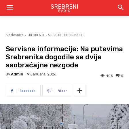
SREBRENI
RADIO
Naslovnica
SREBRENIK
SERVISNE INFORMACIJE
Servisne informacije: Na putevima
Srebrenika dogodile se dvije
saobraćajne nezgode
By
Admin
9 Januara, 2026
405
0
Facebook
Viber