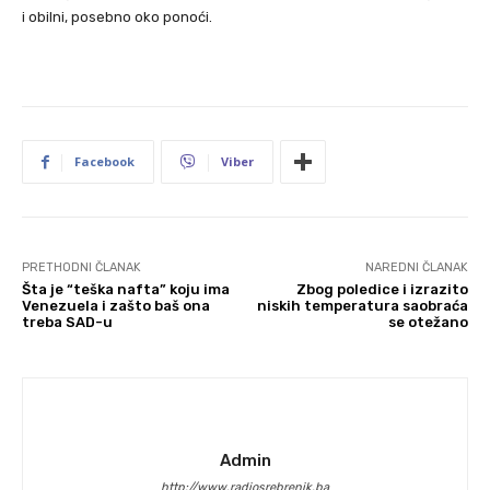
i obilni, posebno oko ponoći.
Facebook
Viber
PRETHODNI ČLANAK
NAREDNI ČLANAK
Šta je “teška nafta” koju ima
Zbog poledice i izrazito
Venezuela i zašto baš ona
niskih temperatura saobraća
treba SAD-u
se otežano
Admin
http://www.radiosrebrenik.ba