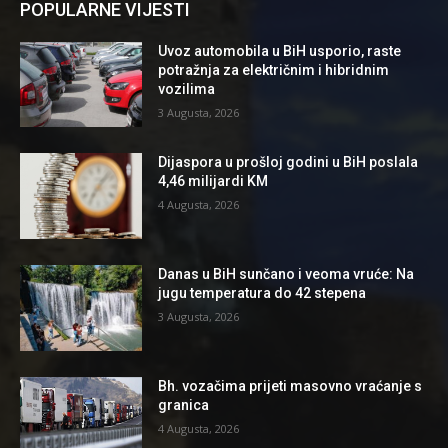
POPULARNE VIJESTI
Uvoz automobila u BiH usporio, raste
potražnja za električnim i hibridnim
vozilima
3 Augusta, 2026
Dijaspora u prošloj godini u BiH poslala
4,46 milijardi KM
4 Augusta, 2026
Danas u BiH sunčano i veoma vruće: Na
jugu temperatura do 42 stepena
3 Augusta, 2026
Bh. vozačima prijeti masovno vraćanje s
granica
4 Augusta, 2026