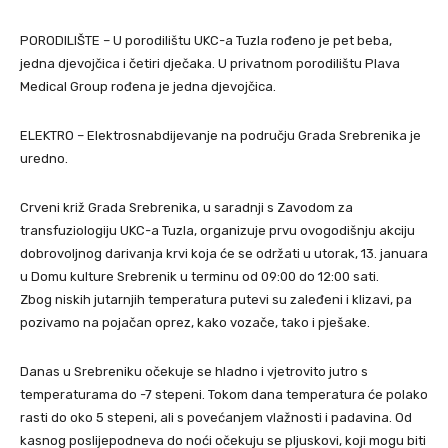
PORODILIŠTE – U porodilištu UKC-a Tuzla rođeno je pet beba,
jedna djevojčica i četiri dječaka. U privatnom porodilištu Plava
Medical Group rođena je jedna djevojčica.
ELEKTRO – Elektrosnabdijevanje na području Grada Srebrenika je
uredno.
Crveni križ Grada Srebrenika, u saradnji s Zavodom za
transfuziologiju UKC-a Tuzla, organizuje prvu ovogodišnju akciju
dobrovoljnog darivanja krvi koja će se održati u utorak, 13. januara
u Domu kulture Srebrenik u terminu od 09:00 do 12:00 sati.
Zbog niskih jutarnjih temperatura putevi su zaleđeni i klizavi, pa
pozivamo na pojačan oprez, kako vozače, tako i pješake.
Danas u Srebreniku očekuje se hladno i vjetrovito jutro s
temperaturama do -7 stepeni. Tokom dana temperatura će polako
rasti do oko 5 stepeni, ali s povećanjem vlažnosti i padavina. Od
kasnog poslijepodneva do noći očekuju se pljuskovi, koji mogu biti