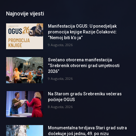
Najnovije vijesti
Manifestacija OGUS: U ponedjeljak
promocija knjige Razije Čolaković:
“Nemoj biti k’o ja”
9 Augusta, 2026
Svečano otvorena manifestacija
“Srebrenik otvoreni grad umjetnosti
2026”
9 Augusta, 2026
Na Starom gradu Srebreniku večeras
počinje OGUS
8 Augusta, 2026
Monumentalna tvrdjava Stari grad sutra
dočekuje još jednu, 49. po nizu