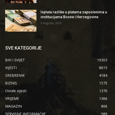
Isplata razlike u platama zaposlenima u
institucijama Bosne i Hercegovine
5 Augusta, 2026
SVE KATEGORIJE
BIH I SVIJET
19303
VIJESTI
8615
SREBRENIK
4184
BIZNIS
1575
Ostale vijesti
1370
VRIJEME
1366
MAGAZIN
806
SERVISNE INFORMACIJE
589