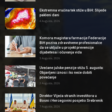
Ekstremna vrućina tek stiže u BiH: Slijede
pakleni dani
4 Augusta, 2026
Komora magistara farmacije Federacije
BiH poziva zdravstvene profesionalce
da se uključe u projekt prevencije
dijabetesa i očuvanja vida
3 Augusta, 2026
Uvećane julske penzije stižu 5. augusta:
Objavljeni iznosi i ko neće dobiti
povećanje
3 Augusta, 2026
Direktor Vijeća stranih investitora u
Bosni i Hercegovini posjetio Srebrenik
7 Augusta, 2026