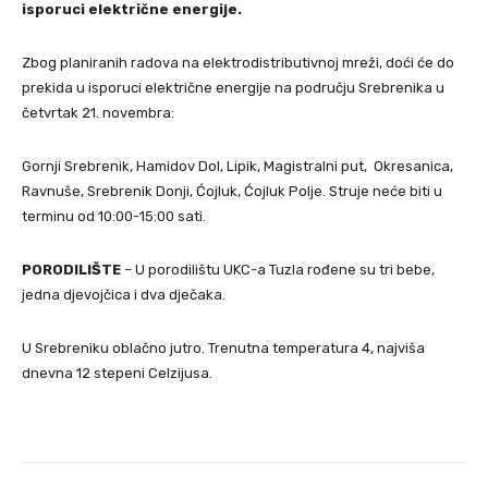
isporuci električne energije.
Zbog planiranih radova na elektrodistributivnoj mreži, doći će do
prekida u isporuci električne energije na području Srebrenika u
četvrtak 21. novembra:
Gornji Srebrenik, Hamidov Dol, Lipik, Magistralni put, Okresanica,
Ravnuše, Srebrenik Donji, Ćojluk, Ćojluk Polje. Struje neće biti u
terminu od 10:00-15:00 sati.
PORODILIŠTE
– U porodilištu UKC-a Tuzla rođene su tri bebe,
jedna djevojčica i dva dječaka.
U Srebreniku oblačno jutro. Trenutna temperatura 4, najviša
dnevna 12 stepeni Celzijusa.