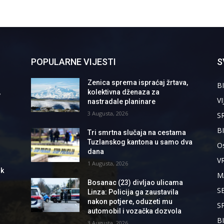
POPULARNE VIJESTI
S
Zenica sprema ispraćaj žrtava,
BI
,
kolektivna dženaza za
VI
nastradale planinare
3 Augusta, 2026
S
B
Tri smrtna slučaja na cestama
Tuzlanskog kantona u samo dva
Os
dana
V
1 Augusta, 2026
ik
M
Bosanac (23) divljao ulicama
S
Linza: Policija ga zaustavila
nakon potjere, oduzeti mu
S
automobil i vozačka dozvola
B
3 Augusta, 2026