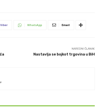
Viber
WhatsApp
Email
NAREDNI ČLANAK
ića
Nastavlja se bojkot trgovina u BiH
a