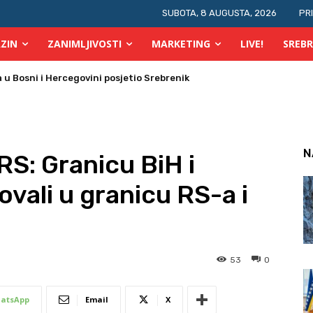
SUBOTA, 8 AUGUSTA, 2026
PR
ZIN
ZANIMLJIVOSTI
MARKETING
LIVE!
SREBR
 požara u TK
N
RS: Granicu BiH i
vali u granicu RS-a i
53
0
atsApp
Email
X