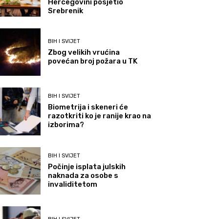
Hercegovini posjetio
Srebrenik
BIH I SVIJET
Zbog velikih vrućina
povećan broj požara u TK
BIH I SVIJET
Biometrija i skeneri će
razotkriti ko je ranije krao na
izborima?
BIH I SVIJET
Počinje isplata julskih
naknada za osobe s
invaliditetom