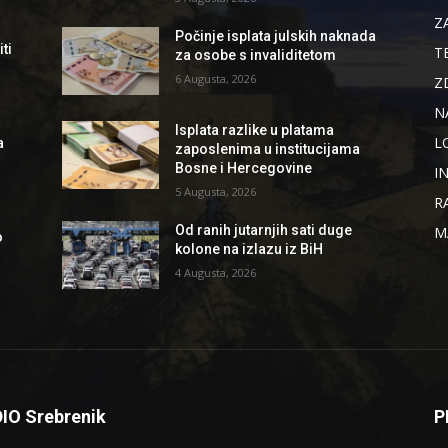
Z
Počinje isplata julskih naknada
ti
T
za osobe s invaliditetom
6 Augusta, 2026
Z
N
Isplata razlike u platama
L
a
zaposlenima u institucijama
Bosne i Hercegovine
I
5 Augusta, 2026
R
Od ranih jutarnjih sati duge
M
o
kolone na izlazu iz BiH
4 Augusta, 2026
IO Srebrenik
P