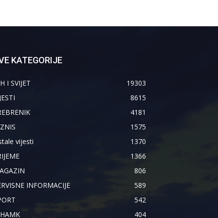
VE KATEGORIJE
H I SVIJET
19303
JESTI
8615
REBRENIK
4181
IZNIS
1575
tale vijesti
1370
RIJEME
1366
AGAZIN
806
ERVISNE INFORMACIJE
589
PORT
542
IHAMK
404