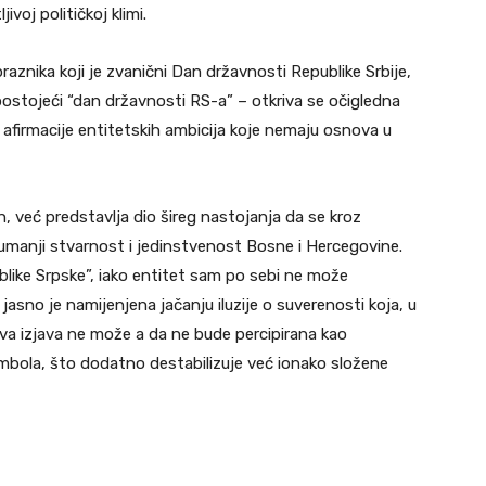
voj političkoj klimi.
raznika koji je zvanični Dan državnosti Republike Srbije,
postojeći “dan državnosti RS-a” – otkriva se očigledna
i afirmacije entitetskih ambicija koje nemaju osnova u
, već predstavlja dio šireg nastojanja da se kroz
 umanji stvarnost i jedinstvenost Bosne i Hercegovine.
like Srpske”, iako entitet sam po sebi ne može
asno je namijenjena jačanju iluzije o suverenosti koja, u
va izjava ne može a da ne bude percipirana kao
imbola, što dodatno destabilizuje već ionako složene