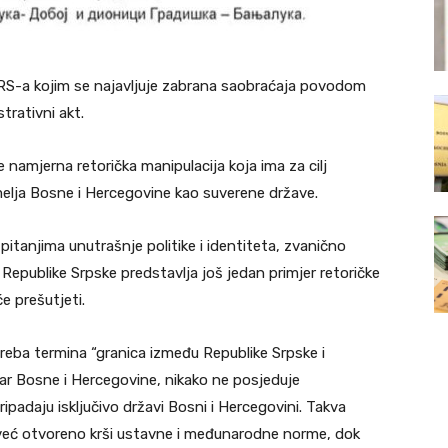
RS-a kojim se najavljuje zabrana saobraćaja povodom
trativni akt.
 namjerna retorička manipulacija koja ima za cilj
melja Bosne i Hercegovine kao suverene države.
itanjima unutrašnje politike i identiteta, zvanično
Republike Srpske predstavlja još jedan primjer retoričke
e prešutjeti.
eba termina “granica između Republike Srpske i
tar Bosne i Hercegovine, nikako ne posjeduje
padaju isključivo državi Bosni i Hercegovini. Takva
već otvoreno krši ustavne i međunarodne norme, dok