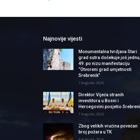
Najnovije vijesti
Monumentalna tvrdjava Stari
grad sutra dočekuje još jednu
49. po nizu manifestaciju
“Otvoreni grad umjetnosti
Srebrenik”
7 Augusta, 2026
Direktor Vijeća stranih
investitora u Bosni i
Hercegovini posjetio Srebren
7 Augusta, 2026
Zbog velikih vrućina povećan
broj požara u TK
6 Augusta, 2026