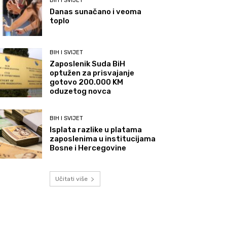
BIH I SVIJET
Danas sunačano i veoma
toplo
BIH I SVIJET
Zaposlenik Suda BiH
optužen za prisvajanje
gotovo 200.000 KM
oduzetog novca
BIH I SVIJET
Isplata razlike u platama
zaposlenima u institucijama
Bosne i Hercegovine
Učitati više