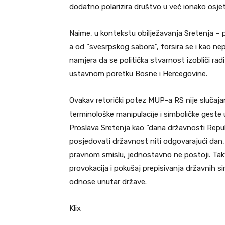
dodatno polarizira društvo u već ionako osjetlji
Naime, u kontekstu obilježavanja Sretenja – p
a od “svesrpskog sabora”, forsira se i kao ne
namjera da se politička stvarnost izobliči rad
ustavnom poretku Bosne i Hercegovine.
Ovakav retorički potez MUP-a RS nije slučajan
terminološke manipulacije i simboličke geste
Proslava Sretenja kao “dana državnosti Repub
posjedovati državnost niti odgovarajući dan, j
pravnom smislu, jednostavno ne postoji. Tak
provokacija i pokušaj prepisivanja državnih s
odnose unutar države.
Klix