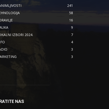
ANIMLJIVOSTI
241
EHNOLOGIJA
58
DRAVLJE
16
AUKA
9
OKALNI IZBORI 2024.
7
NFO
4
ADIO
3
ARKETING
3
RATITE NAS