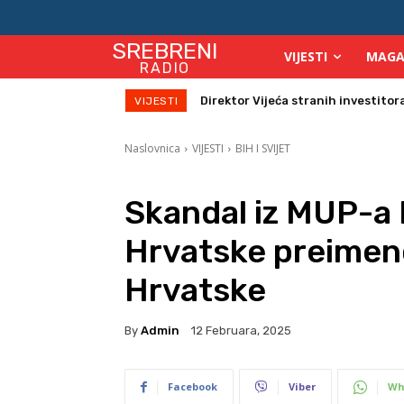
SREBRENI
VIJESTI
MAGA
RADIO
Zbog velikih vrućina povećan broj
VIJESTI
Naslovnica
VIJESTI
BIH I SVIJET
Skandal iz MUP-a 
Hrvatske preimeno
Hrvatske
By
Admin
12 Februara, 2025
Facebook
Viber
Wh