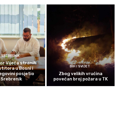
SREBRENIK
or Vijeća stranih
BIH I SVIJET
titora u Bosni i
govini posjetio
Zbog velikih vrućina
Srebrenik
povećan broj požara u TK