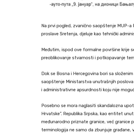
Na prvi pogled, zvanično saopštenje MUP-a 
proslave Sretenja, djeluje kao tehnički adminis
Međutim, ispod ove formalne površine krije se
preoblikovanje stvarnosti i potkopavanje te
Dok se Bosna i Hercegovina bori sa složenim p
saopštenje Ministarstva unutrašnjih poslova 
i administrativne apsurdnosti koju nije moguć
Posebno se mora naglasiti skandalozna upotr
Hrvatske”. Republika Srpska, kao entitet unu
međunarodno priznate granice, već granice pri
terminologija ne samo da zbunjuje građane, 