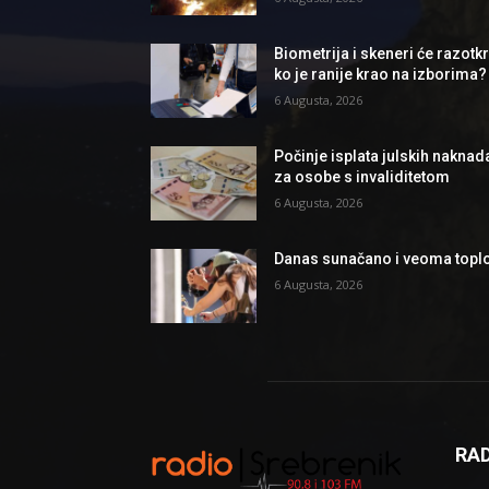
Biometrija i skeneri će razotkri
ko je ranije krao na izborima?
6 Augusta, 2026
Počinje isplata julskih naknad
za osobe s invaliditetom
6 Augusta, 2026
Danas sunačano i veoma topl
6 Augusta, 2026
RAD