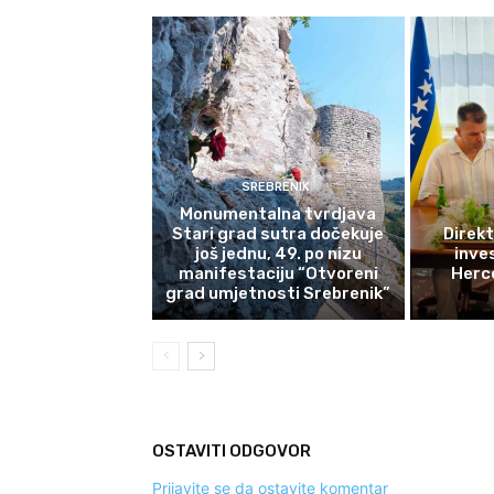
SREBRENIK
Monumentalna tvrdjava
Stari grad sutra dočekuje
Direkt
još jednu, 49. po nizu
inves
manifestaciju “Otvoreni
Herce
grad umjetnosti Srebrenik”
OSTAVITI ODGOVOR
Prijavite se da ostavite komentar