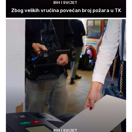
BIH I SVIJET
Zbog velikih vrućina povećan broj požara u TK
BIH I SVIJET