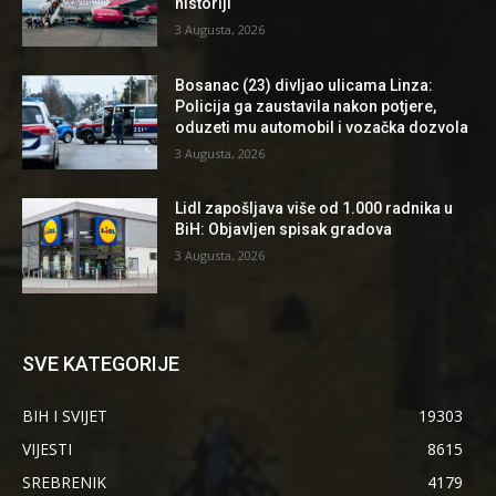
historiji
3 Augusta, 2026
Bosanac (23) divljao ulicama Linza:
Policija ga zaustavila nakon potjere,
oduzeti mu automobil i vozačka dozvola
3 Augusta, 2026
Lidl zapošljava više od 1.000 radnika u
BiH: Objavljen spisak gradova
3 Augusta, 2026
SVE KATEGORIJE
BIH I SVIJET
19303
VIJESTI
8615
SREBRENIK
4179