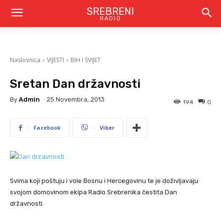
SREBRENI
RADIO
Naslovnica
VIJESTI
BIH I SVIJET
Sretan Dan državnosti
By
Admin
25 Novembra, 2013
194
0
Facebook
Viber
Svima koji poštuju i vole Bosnu i Hercegovinu te je doživljavaju
svojom domovinom ekipa Radio Srebrenika čestita Dan
državnosti.