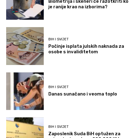
Biometrija i skeneri će razotkriti ko
je ranije krao na izborima?
BIH I SVIJET
Počinje isplata julskih naknada za
osobe s invaliditetom
BIH I SVIJET
Danas sunačano i veoma toplo
BIH I SVIJET
Zaposlenik Suda BiH optužen za