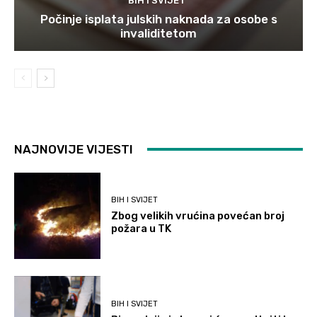
BIH I SVIJET
Počinje isplata julskih naknada za osobe s
invaliditetom
NAJNOVIJE VIJESTI
BIH I SVIJET
Zbog velikih vrućina povećan broj
požara u TK
BIH I SVIJET