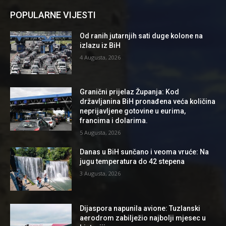
POPULARNE VIJESTI
Od ranih jutarnjih sati duge kolone na
izlazu iz BiH
4 Augusta, 2026
Granični prijelaz Županja: Kod
državljanina BiH pronađena veća količina
neprijavljene gotovine u eurima,
francima i dolarima.
5 Augusta, 2026
Danas u BiH sunčano i veoma vruće: Na
jugu temperatura do 42 stepena
3 Augusta, 2026
Dijaspora napunila avione: Tuzlanski
aerodrom zabilježio najbolji mjesec u