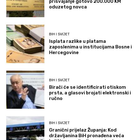
prisvajanje gotovo 200.000 KM
oduzetog novca
BIH I SVIJET
Isplata razlike u platama
zaposlenima u institucijama Bosne i
Hercegovine
BIH I SVIJET
Birači će se identificirati otiskom
prsta, a glasovi brojati elektronski i
ručno
BIH I SVIJET
Granični prijelaz Županja: Kod
državljanina BiH pronađena veća