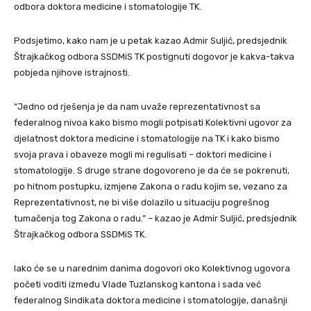
odbora doktora medicine i stomatologije TK.
Podsjetimo, kako nam je u petak kazao Admir Suljić, predsjednik
Štrajkačkog odbora SSDMiS TK postignuti dogovor je kakva-takva
pobjeda njihove istrajnosti.
“Jedno od rješenja je da nam uvaže reprezentativnost sa
federalnog nivoa kako bismo mogli potpisati Kolektivni ugovor za
djelatnost doktora medicine i stomatologije na TK i kako bismo
svoja prava i obaveze mogli mi regulisati – doktori medicine i
stomatologije. S druge strane dogovoreno je da će se pokrenuti,
po hitnom postupku, izmjene Zakona o radu kojim se, vezano za
Reprezentativnost, ne bi više dolazilo u situaciju pogrešnog
tumačenja tog Zakona o radu.” – kazao je Admir Suljić, predsjednik
Štrajkačkog odbora SSDMiS TK.
Iako će se u narednim danima dogovori oko Kolektivnog ugovora
početi voditi između Vlade Tuzlanskog kantona i sada već
federalnog Sindikata doktora medicine i stomatologije, današnji