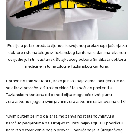
Poslije u petak predstavljenog i usvojenog prelaznog rješenja za
doktore i stomatologe iz Tuzlanskog kantona, u danima vikenda
uslijedio je hitni sastanak Štrajkačkog odbora Sindikata doktora
medicine i stomatologije Tuzlanskog kantona.
Upravo na tom sastanku, kako je bilo i najavljeno, odlučeno je da
se otkazi povlače, a štrajk prekida što znači da pacijenti u
Tuzlanskom kantonu od ponedjeljka mogu očekivati punu
zdravstvenu njegu u svim javnim zdravstvenim ustanovama u TK!
“Ovim putem želimo da izrazimo zahvalnost stanovništvu a
naročito pacijentima na strpljivosti i razumijevanju ali i podršci u
borbi za ostvarivanje naših prava.” – poručeno je iz Štrajkačkog