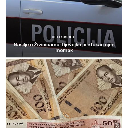
BIH I SVIJET
Nasilje u Živinicama: Djevojku pretukao njen
momak