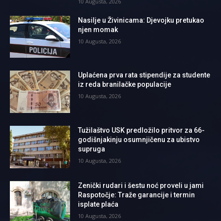
10 Augusta, 2026
Nasilje u Živinicama: Djevojku pretukao
njen momak
10 Augusta, 2026
Uplaćena prva rata stipendije za studente
iz reda branilačke populacije
10 Augusta, 2026
Tužilaštvo USK predložilo pritvor za 66-
godišnjakinju osumnjičenu za ubistvo
supruga
10 Augusta, 2026
Zenički rudari i šestu noć proveli u jami
Raspotočje: Traže garancije i termin
isplate plaća
10 Augusta, 2026