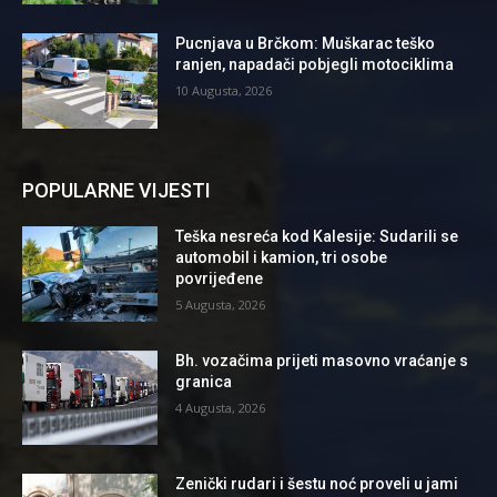
Pucnjava u Brčkom: Muškarac teško
ranjen, napadači pobjegli motociklima
10 Augusta, 2026
POPULARNE VIJESTI
Teška nesreća kod Kalesije: Sudarili se
automobil i kamion, tri osobe
povrijeđene
5 Augusta, 2026
Bh. vozačima prijeti masovno vraćanje s
granica
4 Augusta, 2026
Zenički rudari i šestu noć proveli u jami