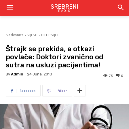
SREBRENI
RADIO
Naslovnica
VIJESTI
BIH I SVIJET
Štrajk se prekida, a otkazi
povlače: Doktori zvanično od
sutra na usluzi pacijentima!
By
Admin
24 Juna, 2018
73
0
Facebook
Viber