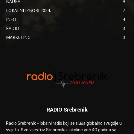
NAUKA
9
LOKALNI IZBORI 2024.
7
INFO
4
RADIO
3
MARKETING
3
RADIO Srebrenik
Radio Srebrenik - lokalni radio koji se sluša globalno svugdje u
svijetu. Sve vijesti iz Srebrenika i okoline već 40 godina sa