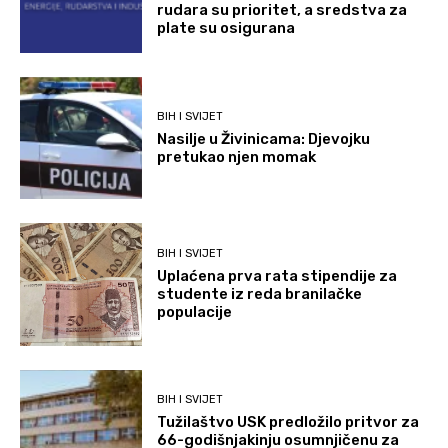
rudara su prioritet, a sredstva za
plate su osigurana
BIH I SVIJET
Nasilje u Živinicama: Djevojku
pretukao njen momak
BIH I SVIJET
Uplaćena prva rata stipendije za
studente iz reda branilačke
populacije
BIH I SVIJET
Tužilaštvo USK predložilo pritvor za
66-godišnjakinju osumnjičenu za