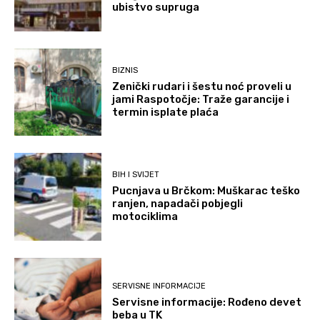
ubistvo supruga
BIZNIS
Zenički rudari i šestu noć proveli u
jami Raspotočje: Traže garancije i
termin isplate plaća
BIH I SVIJET
Pucnjava u Brčkom: Muškarac teško
ranjen, napadači pobjegli
motociklima
SERVISNE INFORMACIJE
Servisne informacije: Rođeno devet
beba u TK