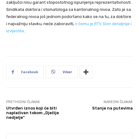
zaključci nisu garant stopostotnog ispunjenja reprezentativnosti
Sindikata doktora i stomatologa sa kantonalnog nivoa. Zato je sa
federalnog nivoa još jednom podcrtano kako se na tu, za doktore
i najvažniju stavku, neće zaboraviti,
o čemu je RTV Slon detaljnije i
izvijestila
.
Facebook
Viber
PRETHODNI ČLANAK
NAREDNI ČLANAK
Utvrđen iznos koji će biti
Stanje na putevima
naplaćivan tokom „Dječije
nedjelje“