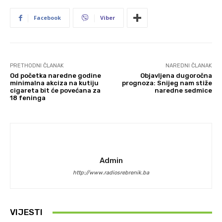
Facebook
Viber
PRETHODNI ČLANAK
NAREDNI ČLANAK
Od početka naredne godine
Objavljena dugoročna
minimalna akciza na kutiju
prognoza: Snijeg nam stiže
cigareta bit će povećana za
naredne sedmice
18 feninga
Admin
http://www.radiosrebrenik.ba
VIJESTI