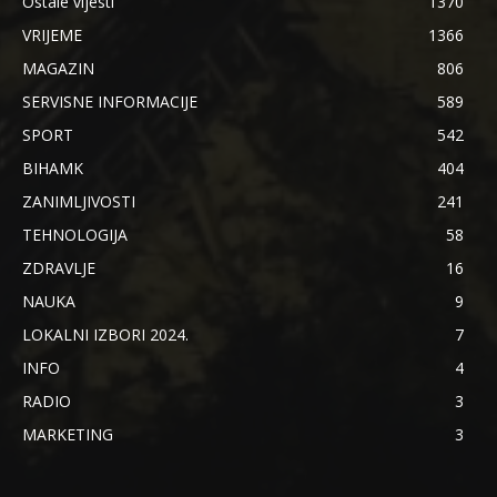
Ostale vijesti
1370
VRIJEME
1366
MAGAZIN
806
SERVISNE INFORMACIJE
589
SPORT
542
BIHAMK
404
ZANIMLJIVOSTI
241
TEHNOLOGIJA
58
ZDRAVLJE
16
NAUKA
9
LOKALNI IZBORI 2024.
7
INFO
4
RADIO
3
MARKETING
3