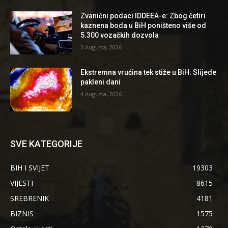
Zvanični podaci IDDEEA-e: Zbog četiri
kaznena boda u BiH poništeno više od
5.300 vozačkih dozvola
3 Augusta, 2026
Ekstremna vrućina tek stiže u BiH: Slijede
pakleni dani
4 Augusta, 2026
SVE KATEGORIJE
BIH I SVIJET
19303
VIJESTI
8615
SREBRENIK
4181
BIZNIS
1575