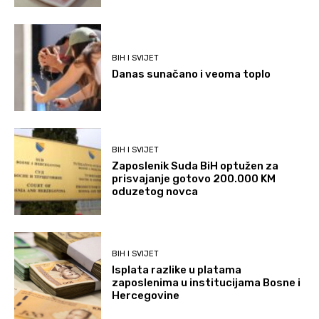
BIH I SVIJET
Danas sunačano i veoma toplo
BIH I SVIJET
Zaposlenik Suda BiH optužen za
prisvajanje gotovo 200.000 KM
oduzetog novca
BIH I SVIJET
Isplata razlike u platama
zaposlenima u institucijama Bosne i
Hercegovine