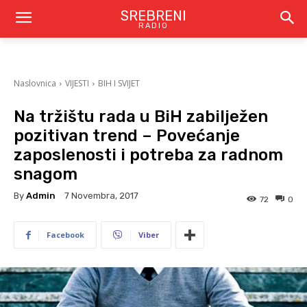
SREBRENI
RADIO
Naslovnica
VIJESTI
BIH I SVIJET
Na tržištu rada u BiH zabilježen
pozitivan trend – Povećanje
zaposlenosti i potreba za radnom
snagom
By
Admin
7 Novembra, 2017
72
0
Facebook
Viber