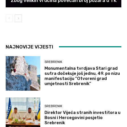
Zbog velikih vrućina povećan broj požara u TK
NAJNOVIJE VIJESTI
SREBRENIK
Monumentalna tvrdjava Stari grad
sutra dočekuje još jednu, 49. po nizu
manifestaciju “Otvoreni grad
umjetnosti Srebrenik”
SREBRENIK
Direktor Vijeća stranih investitora u
Bosni i Hercegovini posjetio
Srebrenik