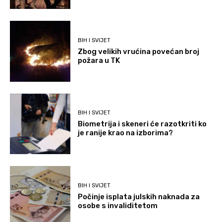
BIH I SVIJET
Zbog velikih vrućina povećan broj
požara u TK
BIH I SVIJET
Biometrija i skeneri će razotkriti ko
je ranije krao na izborima?
BIH I SVIJET
Počinje isplata julskih naknada za
osobe s invaliditetom