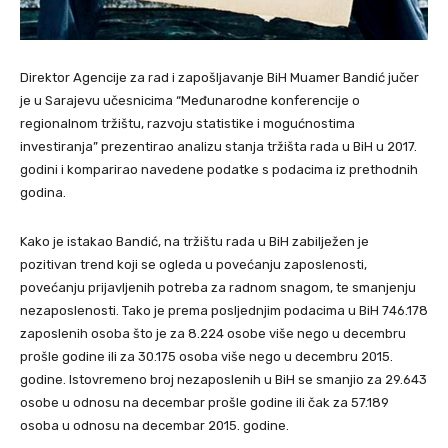
Direktor Agencije za rad i zapošljavanje BiH Muamer Bandić jučer
je u Sarajevu učesnicima “Međunarodne konferencije o
regionalnom tržištu, razvoju statistike i mogućnostima
investiranja” prezentirao analizu stanja tržišta rada u BiH u 2017.
godini i komparirao navedene podatke s podacima iz prethodnih
godina.
Kako je istakao Bandić, na tržištu rada u BiH zabilježen je
pozitivan trend koji se ogleda u povećanju zaposlenosti,
povećanju prijavljenih potreba za radnom snagom, te smanjenju
nezaposlenosti. Tako je prema posljednjim podacima u BiH 746.178
zaposlenih osoba što je za 8.224 osobe više nego u decembru
prošle godine ili za 30.175 osoba više nego u decembru 2015.
godine. Istovremeno broj nezaposlenih u BiH se smanjio za 29.643
osobe u odnosu na decembar prošle godine ili čak za 57.189
osoba u odnosu na decembar 2015. godine.