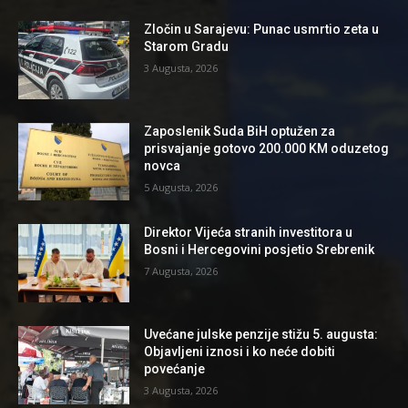
Zločin u Sarajevu: Punac usmrtio zeta u
Starom Gradu
3 Augusta, 2026
Zaposlenik Suda BiH optužen za
prisvajanje gotovo 200.000 KM oduzetog
novca
5 Augusta, 2026
Direktor Vijeća stranih investitora u
Bosni i Hercegovini posjetio Srebrenik
7 Augusta, 2026
Uvećane julske penzije stižu 5. augusta:
Objavljeni iznosi i ko neće dobiti
povećanje
3 Augusta, 2026