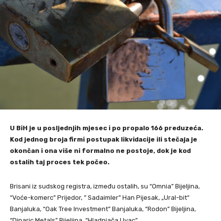
U BiH je u posljednjih mjesec i po propalo 166 preduzeća.
Kod jednog broja firmi postupak likvidacije ili stečaja je
okončan i ona više ni formalno ne postoje, dok je kod
ostalih taj proces tek počeo.
Brisani iz sudskog registra, između ostalih, su “Omnia” Bijeljina,
“Voće-komerc” Prijedor, ” Sadaimler” Han Pijesak, „Ural-bit“
Banjaluka, “Oak Tree Investment” Banjaluka, “Rodon” Bijeljina,
“Dinaric Metals” Bijeljina, “Hladnjača Uvac” .