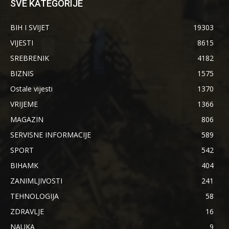
SVE KATEGORIJE
BIH I SVIJET
19303
VIJESTI
8615
SREBRENIK
4182
BIZNIS
1575
Ostale vijesti
1370
VRIJEME
1366
MAGAZIN
806
SERVISNE INFORMACIJE
589
SPORT
542
BIHAMK
404
ZANIMLJIVOSTI
241
TEHNOLOGIJA
58
ZDRAVLJE
16
NAUKA
9