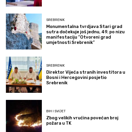
SREBRENIK
Monumentalna tvrdjava Stari grad
sutra dočekuje još jednu, 49. po nizu
manifestaciju “Otvoreni grad
umjetnosti Srebrenik”
SREBRENIK
Direktor Vijeća stranih investitora u
Bosni i Hercegovini posjetio
Srebrenik
BIH I SVIJET
Zbog velikih vrućina povećan broj
požara u TK