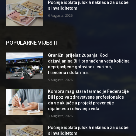
Počinje isplata julskih naknada za osobe
s invaliditetom
6 Augusta, 2026
POPULARNE VIJESTI
Granični prijelaz Županja: Kod
državljanina BiH pronađena veća količina
neprijavljene gotovine u eurima,
francima i dolarima.
5 Augusta, 2026
Komora magistara farmacije Federacije
BiH poziva zdravstvene profesionalce
da se uključe u projekt prevencije
dijabetesa i očuvanja vida
3 Augusta, 2026
Počinje isplata julskih naknada za osobe
s invaliditetom