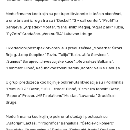
Među firmama kod kojih su postupci likvidacije i stečaja okončani,
a one brisani iz registra su i “Deckel”, “G – call center”, “Profit” iz
Sarajeva, „Arpadex“ Mostar, “Saraj-milk” Maglaj, “Aqua park” Tuzla,
“ByZeta” Gradačac, „VerkaufBA“ Lukavac i druge.
Likvidacioni postupak otvoren je u preduzećima „Moderna“ Široki
Brijeg, „Loop Suppliez“ Tuzla, “Talija” Tuzla, „Alfa Services“,
„Sumios“ Sarajevo, „Investicijske kuće“, „Retinalyze Balkans“,
“Cenmex” Bihać, Računovodstveni servis „Konto“ Velika Kladuša.
U grupi preduzeća kod kojih je pokrenuta likvidacija su i Poliklinika
“Primus D.J.” Cazin, “HSH – trade” Bihać, “Esmir lim tehnik” Cazin,
“Espero” Prozor, „MET solutions“ Mostar, “Lavanda” Gradiška i
druge.
Među firmama kod kojih je pokrenut stečajni postupak su
„Astorija“ Laktaši, “Prografica” Banjaluka, “Ćetojević komerc”
Banjaluka, “Magnanimus” Prnjavor, “Pelengić-trade” Kneževo,