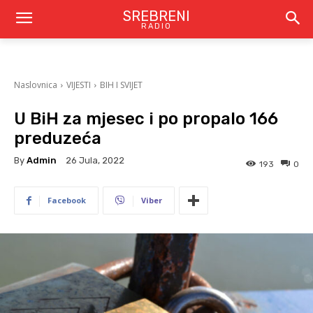
SREBRENI
RADIO
Naslovnica
VIJESTI
BIH I SVIJET
U BiH za mjesec i po propalo 166
preduzeća
By
Admin
26 Jula, 2022
193
0
Facebook
Viber