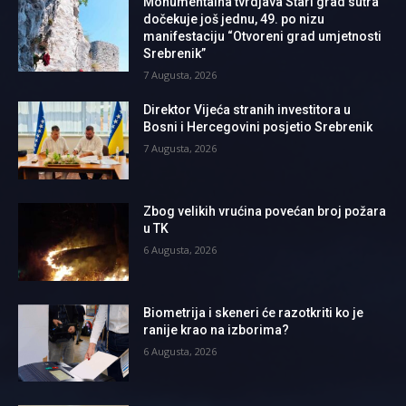
Monumentalna tvrdjava Stari grad sutra
dočekuje još jednu, 49. po nizu
manifestaciju “Otvoreni grad umjetnosti
Srebrenik”
7 Augusta, 2026
Direktor Vijeća stranih investitora u
Bosni i Hercegovini posjetio Srebrenik
7 Augusta, 2026
Zbog velikih vrućina povećan broj požara
u TK
6 Augusta, 2026
Biometrija i skeneri će razotkriti ko je
ranije krao na izborima?
6 Augusta, 2026