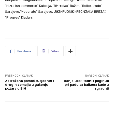
“Hizra isa commerce” Kalesija, “RM-relax” Bužim, “Bollex trade”
Sarajevo,”Moderato” Sarajevo, „RKB-RUDNIK KREČNJAKA BREZA“,
“Progres” Kladanj.
Facebook
Viber
PRETHODNI ČLANAK
NAREDNI ČLANAK
Zatražena pomoć susjednih i
Banjaluka: Radnik poginuo
drugih zemalja u gašenju
pri padu sa balkona kuće u
požara u BiH
izgradnji