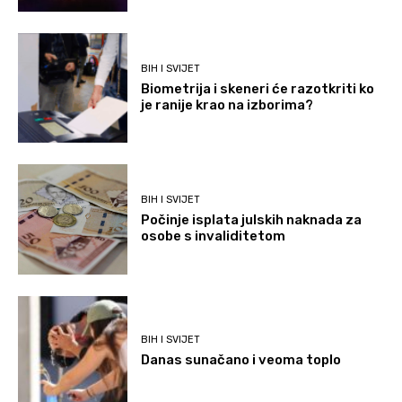
BIH I SVIJET
Biometrija i skeneri će razotkriti ko
je ranije krao na izborima?
BIH I SVIJET
Počinje isplata julskih naknada za
osobe s invaliditetom
BIH I SVIJET
Danas sunačano i veoma toplo