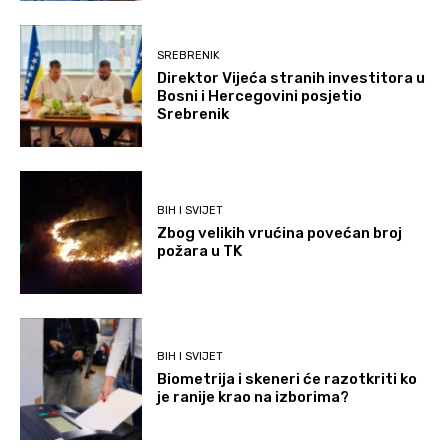
SREBRENIK
Direktor Vijeća stranih investitora u
Bosni i Hercegovini posjetio
Srebrenik
BIH I SVIJET
Zbog velikih vrućina povećan broj
požara u TK
BIH I SVIJET
Biometrija i skeneri će razotkriti ko
je ranije krao na izborima?