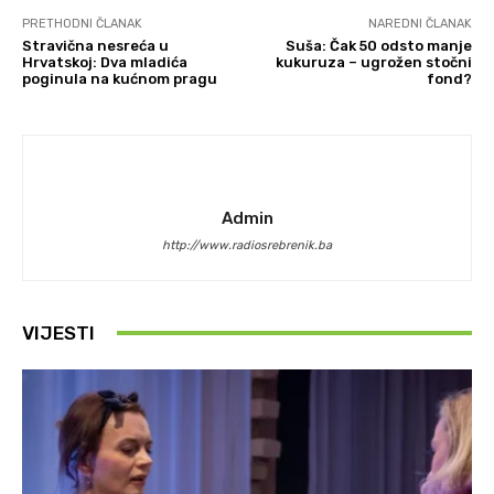
PRETHODNI ČLANAK
NAREDNI ČLANAK
Stravična nesreća u
Suša: Čak 50 odsto manje
Hrvatskoj: Dva mladića
kukuruza – ugrožen stočni
poginula na kućnom pragu
fond?
Admin
http://www.radiosrebrenik.ba
VIJESTI