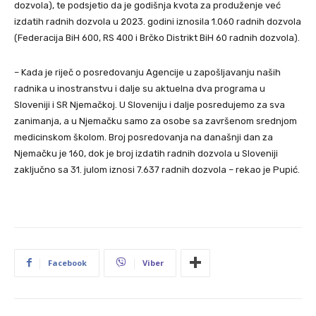
dozvola), te podsjetio da je godišnja kvota za produženje već
izdatih radnih dozvola u 2023. godini iznosila 1.060 radnih dozvola
(Federacija BiH 600, RS 400 i Brčko Distrikt BiH 60 radnih dozvola).
– Kada je riječ o posredovanju Agencije u zapošljavanju naših
radnika u inostranstvu i dalje su aktuelna dva programa u
Sloveniji i SR Njemačkoj. U Sloveniju i dalje posredujemo za sva
zanimanja, a u Njemačku samo za osobe sa završenom srednjom
medicinskom školom. Broj posredovanja na današnji dan za
Njemačku je 160, dok je broj izdatih radnih dozvola u Sloveniji
zaključno sa 31. julom iznosi 7.637 radnih dozvola – rekao je Pupić.
Facebook
Viber