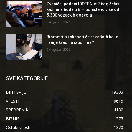
Zvanični podaci IDDEEA-e: Zbog četiri
kaznena boda u BiH poništeno više od
5.300 vozačkih dozvola
3 Augusta, 2026
Biometrija i skeneri će razotkriti ko je
ranije krao na izborima?
6 Augusta, 2026
SVE KATEGORIJE
BIH I SVIJET
19303
VIJESTI
8615
SREBRENIK
4182
BIZNIS
1575
Ostale vijesti
1370