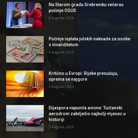
Na Starom gradu Srebreniku večeras
počinje OGUS
8 Augusta, 2026
Počinje isplata julskih naknada za osobe
s invaliditetom
6 Augusta, 2026
Kritično u Evropi: Rijeke presušuju,
sprema se najgore
3 Augusta, 2026
Dijaspora napunila avione: Tuzlanski
aerodrom zabilježio najbolji mjesec u
historiji
3 Augusta, 2026