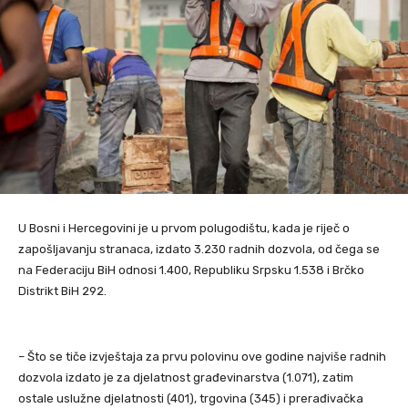
U Bosni i Hercegovini je u prvom polugodištu, kada je riječ o
zapošljavanju stranaca, izdato 3.230 radnih dozvola, od čega se
na Federaciju BiH odnosi 1.400, Republiku Srpsku 1.538 i Brčko
Distrikt BiH 292.
– Što se tiče izvještaja za prvu polovinu ove godine najviše radnih
dozvola izdato je za djelatnost građevinarstva (1.071), zatim
ostale uslužne djelatnosti (401), trgovina (345) i prerađivačka