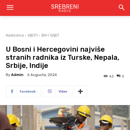
SREBRENI
RADIO
Naslovnica
VIJESTI
BIH I SVIJET
U Bosni i Hercegovini najviše
stranih radnika iz Turske, Nepala,
Srbije, Indije
By
Admin
6 Augusta, 2024
43
0
Facebook
Viber