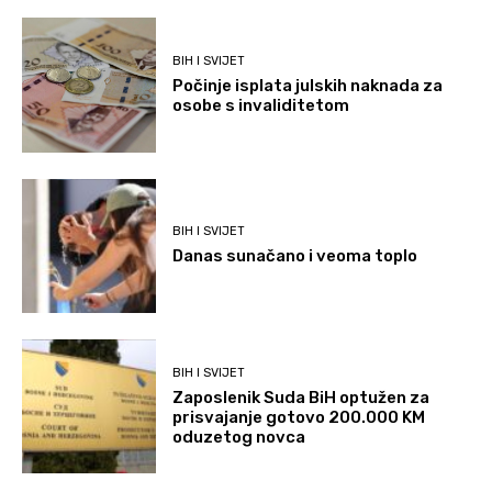
BIH I SVIJET
Počinje isplata julskih naknada za
osobe s invaliditetom
BIH I SVIJET
Danas sunačano i veoma toplo
BIH I SVIJET
Zaposlenik Suda BiH optužen za
prisvajanje gotovo 200.000 KM
oduzetog novca