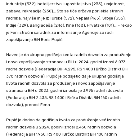
industrija (332), hotelijerstvo i ugostiteljstvo (235), umjetnost,
zabava, rekreacija (230)… Što se tiče država porijekla stranih
radnika, najviše ih je iz Turske (572), Nepala (465), Srbije (355),
Indije (329), Bangladeša (246), Kine (168), Hrvatske (101)… – rekao
je Feni stručni saradnik za informisanje Agencije za rad i
zapošljavanje BiH Boris Pupić.
Naveo je da ukupna godišnja kvota radnih dozvola za produženje
i novo zapošljavanje stranaca u BiH u 2024. godini iznosi 6.073
radne dozvole (Federacija BiH 4.295, RS 1.400 i Brčko Distrikt BiH
378 radnih dozvola). Pupić je podsjetio da je ukupna godišnja
kvota radnih dozvola za produženje i novo zapošljavanje
stranaca u BiH u 2023. godini iznosila je 3.995 radnih dozvola
(Federacija BiH 2.435, RS 1.400 i Brčko Distrikt BiH 160 radnih
dozvola), prenosi Fena.
Pupić je dodao da godišnja kvota za produženje već izdatih
radnih dozvola u 2024. godini iznosi 2.450 radnih dozvola
(Federacija BiH 1.950, RS 400 i Brčko Distrikt BiH 100 radnih