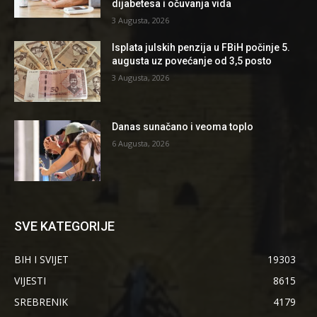
dijabetesa i očuvanja vida
3 Augusta, 2026
Isplata julskih penzija u FBiH počinje 5.
augusta uz povećanje od 3,5 posto
3 Augusta, 2026
Danas sunačano i veoma toplo
6 Augusta, 2026
SVE KATEGORIJE
BIH I SVIJET
19303
VIJESTI
8615
SREBRENIK
4179