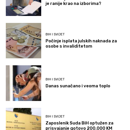
je ranije krao na izborima?
BIH I SVIJET
Počinje isplata julskih naknada za
osobe s invaliditetom
BIH I SVIJET
Danas sunačano i veoma toplo
BIH I SVIJET
Zaposlenik Suda BiH optužen za
prisvajanje gotovo 200.000 KM