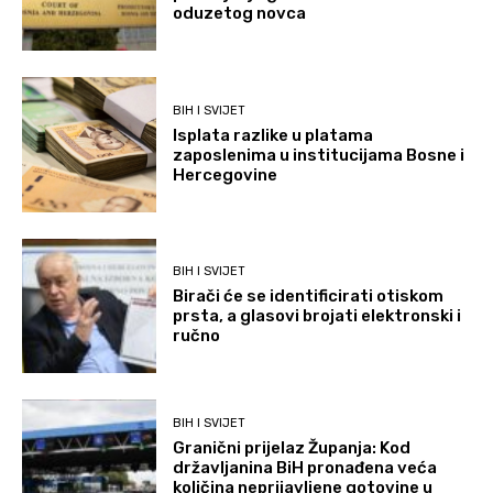
oduzetog novca
BIH I SVIJET
Isplata razlike u platama
zaposlenima u institucijama Bosne i
Hercegovine
BIH I SVIJET
Birači će se identificirati otiskom
prsta, a glasovi brojati elektronski i
ručno
BIH I SVIJET
Granični prijelaz Županja: Kod
državljanina BiH pronađena veća
količina neprijavljene gotovine u