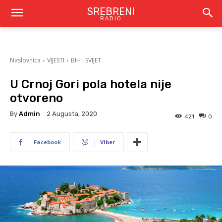
SREBRENI
RADIO
Naslovnica
VIJESTI
BIH I SVIJET
U Crnoj Gori pola hotela nije
otvoreno
By
Admin
2 Augusta, 2020
421
0
Facebook
Viber