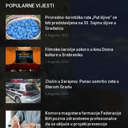
POPULARNE VIJESTI
Privredno-turistička ruta „Put šljive“ će
biti predstavljena na 53. Sajmu šljive u
Gradačcu
4 Augusta, 2026
Filmske čarolije uskoro u kinu Doma
kulture u Srebreniku
1 Augusta, 2026
Zločin u Sarajevu: Punac usmrtio zeta u
Starom Gradu
3 Augusta, 2026
Komora magistara farmacije Federacije
BiH poziva zdravstvene profesionalce
da se uključe u projekt prevencije