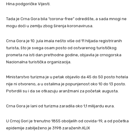
Hina podgoričke Vijesti.
Tada je Crna Gora bila “corona-free” odredište, a sada mnogi ne
mogu doći u zemlju zbog širenja koronavirusa.
Crna Gora je 10. jula imala nešto više od 11 hiljada registriranih
turista, što je svega osam posto od ostvarenog turističkog
prometa na isti dan prethodne godine, objavila je crnogorska
Nacionalna turistička organizacija.
Ministarstvo turizma je u petak objavilo da 45 do 50 posto hotela
nije ni otvoreno, a u ostalima je popunjenost oko 10 do 13 posto.
Potvrdili su i da se otkazuju aranžmani za početak augusta.
Crna Gora je lani od turizma zaradila oko 1,1 milijardu eura.
U Crnoj Gori je trenutno 1855 oboljelih od covida-19, a od početka
epidemije zabilježeno je 3198 zaraženih.KLIX