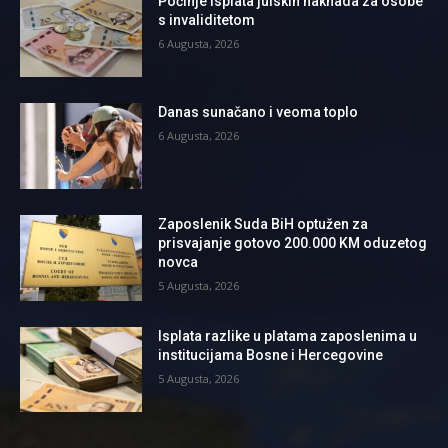
Počinje isplata julskih naknada za osobe
s invaliditetom
6 Augusta, 2026
Danas sunačano i veoma toplo
6 Augusta, 2026
Zaposlenik Suda BiH optužen za
prisvajanje gotovo 200.000 KM oduzetog
novca
5 Augusta, 2026
Isplata razlike u platama zaposlenima u
institucijama Bosne i Hercegovine
5 Augusta, 2026