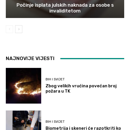
Počinje isplata julskih naknada za osobe s
invaliditetom
NAJNOVIJE VIJESTI
BIH I SVIJET
Zbog velikih vrućina povećan broj
požara u TK
BIH I SVIJET
Biometrija i skeneri će razotkriti ko