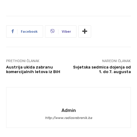
Facebook
Viber
PRETHODNI ČLANAK
NAREDNI ČLANAK
Austrija ukida zabranu
Svjetska sedmica dojenja od
komercijalnih letova iz BiH
1. do 7. augusta
Admin
http://www.radiosrebrenik.ba