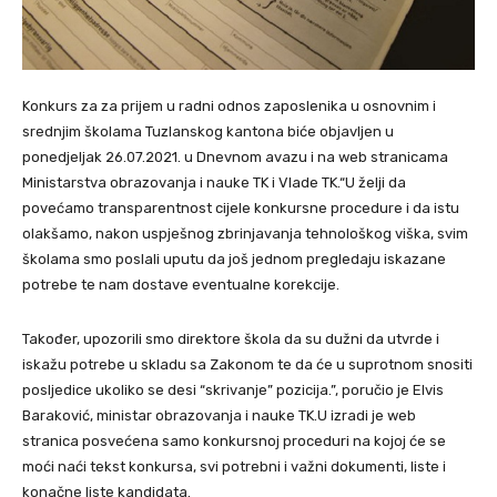
Konkurs za za prijem u radni odnos zaposlenika u osnovnim i
srednjim školama Tuzlanskog kantona biće objavljen u
ponedjeljak 26.07.2021. u Dnevnom avazu i na web stranicama
Ministarstva obrazovanja i nauke TK i Vlade TK.“U želji da
povećamo transparentnost cijele konkursne procedure i da istu
olakšamo, nakon uspješnog zbrinjavanja tehnološkog viška, svim
školama smo poslali uputu da još jednom pregledaju iskazane
potrebe te nam dostave eventualne korekcije.
Također, upozorili smo direktore škola da su dužni da utvrde i
iskažu potrebe u skladu sa Zakonom te da će u suprotnom snositi
posljedice ukoliko se desi “skrivanje” pozicija.”, poručio je Elvis
Baraković, ministar obrazovanja i nauke TK.U izradi je web
stranica posvećena samo konkursnoj proceduri na kojoj će se
moći naći tekst konkursa, svi potrebni i važni dokumenti, liste i
konačne liste kandidata.