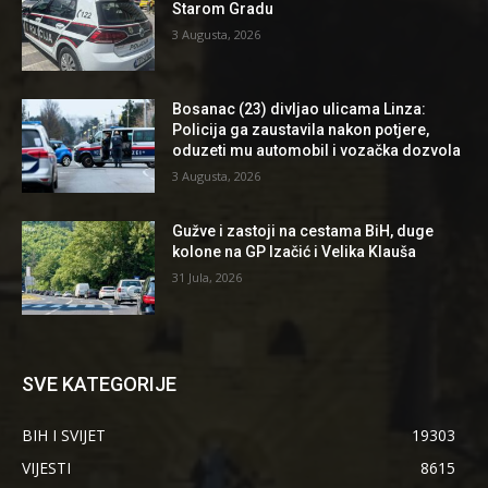
Starom Gradu
3 Augusta, 2026
Bosanac (23) divljao ulicama Linza:
Policija ga zaustavila nakon potjere,
oduzeti mu automobil i vozačka dozvola
3 Augusta, 2026
Gužve i zastoji na cestama BiH, duge
kolone na GP Izačić i Velika Klauša
31 Jula, 2026
SVE KATEGORIJE
BIH I SVIJET
19303
VIJESTI
8615