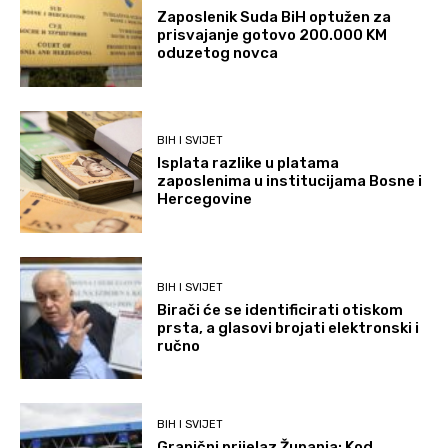
Zaposlenik Suda BiH optužen za
prisvajanje gotovo 200.000 KM
oduzetog novca
BIH I SVIJET
Isplata razlike u platama
zaposlenima u institucijama Bosne i
Hercegovine
BIH I SVIJET
Birači će se identificirati otiskom
prsta, a glasovi brojati elektronski i
ručno
BIH I SVIJET
Granični prijelaz Županja: Kod