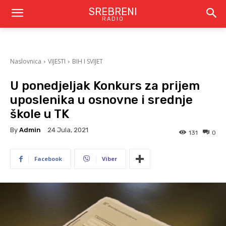
SREBRENI
RADIO
Naslovnica
VIJESTI
BIH I SVIJET
U ponedjeljak Konkurs za prijem
uposlenika u osnovne i srednje
škole u TK
By
Admin
24 Jula, 2021
131
0
Facebook
Viber