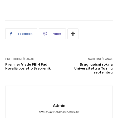
Facebook
Viber
PRETHODNI ČLANAK
NAREDNI ČLANAK
Premijer Vlade FBIH Fadil
Drugi upisni rok na
Novalić posjetio Srebrenik
Univerzitetu u Tuzli u
septembru
Admin
http://www.radiosrebrenik.ba