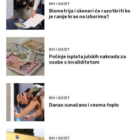
BIH I SVIJET
Biometrija i skeneri će razotkriti ko
je ranije krao na izborima?
BIH I SVIJET
Počinje isplata julskih naknada za
osobe s invaliditetom
BIH I SVIJET
Danas sunačano i veoma toplo
BIH I SVIJET