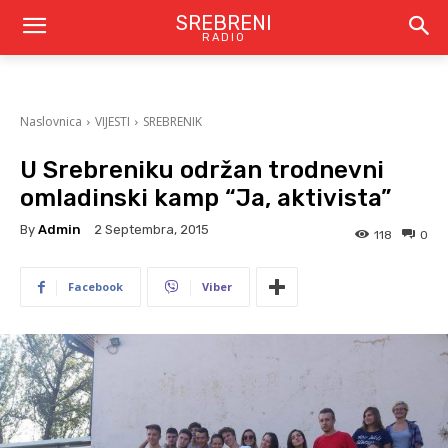
SREBRENI
RADIO
Naslovnica
VIJESTI
SREBRENIK
U Srebreniku održan trodnevni
omladinski kamp “Ja, aktivista”
By
Admin
2 Septembra, 2015
118
0
Facebook
Viber