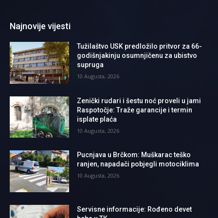
Najnovije vijesti
Tužilaštvo USK predložilo pritvor za 66-
godišnjakinju osumnjičenu za ubistvo
supruga
10 Augusta, 2026
Zenički rudari i šestu noć proveli u jami
Raspotočje: Traže garancije i termin
isplate plaća
10 Augusta, 2026
Pucnjava u Brčkom: Muškarac teško
ranjen, napadači pobjegli motociklima
10 Augusta, 2026
Servisne informacije: Rođeno devet