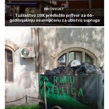
BIH I SVIJET
Tužilaštvo USK predložilo pritvor za 66-
godišnjakinju osumnjičenu za ubistvo supruga