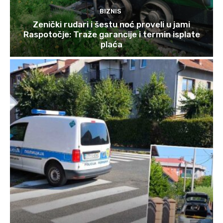
BIZNIS
Zenički rudari i šestu noć proveli u jami
Raspotočje: Traže garancije i termin isplate
plaća