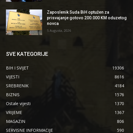
Zaposlenik Suda BiH optužen za
prisvajanje gotovo 200.000 KM oduzetog
novca
5 Augusta, 2026
SVE KATEGORIJE
BIH I SVIJET
19306
VIJESTI
8616
SREBRENIK
4184
BIZNIS
1576
Ostale vijesti
1370
VRIJEME
1367
MAGAZIN
806
SERVISNE INFORMACIJE
590