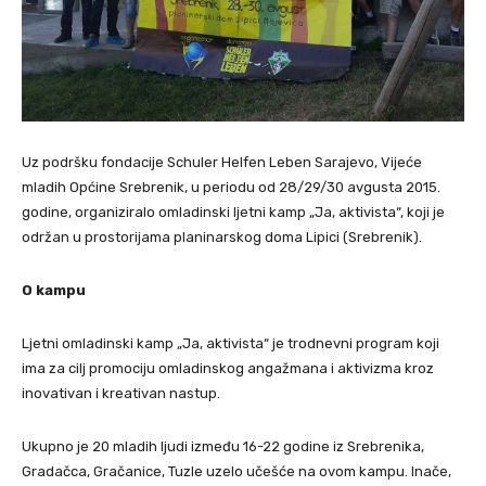
Uz podršku fondacije Schuler Helfen Leben Sarajevo, Vijeće
mladih Općine Srebrenik, u periodu od 28/29/30 avgusta 2015.
godine, organiziralo omladinski ljetni kamp „Ja, aktivista“, koji je
održan u prostorijama planinarskog doma Lipici (Srebrenik).
O kampu
Ljetni omladinski kamp „Ja, aktivista“ je trodnevni program koji
ima za cilj promociju omladinskog angažmana i aktivizma kroz
inovativan i kreativan nastup.
Ukupno je 20 mladih ljudi između 16-22 godine iz Srebrenika,
Gradačca, Gračanice, Tuzle uzelo učešće na ovom kampu. Inače,