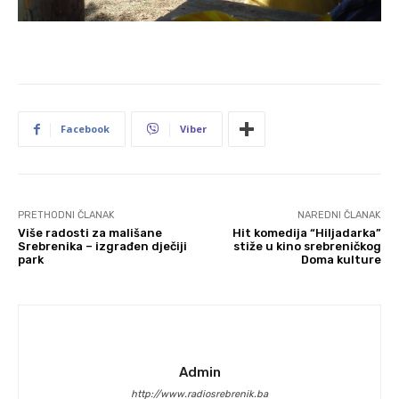
Facebook
Viber
PRETHODNI ČLANAK
NAREDNI ČLANAK
Više radosti za mališane
Hit komedija “Hiljadarka”
Srebrenika – izgrađen dječiji
stiže u kino srebreničkog
park
Doma kulture
Admin
http://www.radiosrebrenik.ba