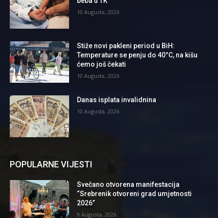
beba u TK
10 Augusta, 2026
Stiže novi pakleni period u BiH:
Temperature se penju do 40°C, na kišu
ćemo još čekati
10 Augusta, 2026
Danas isplata invalidnina
10 Augusta, 2026
POPULARNE VIJESTI
Svečano otvorena manifestacija
“Srebrenik otvoreni grad umjetnosti
2026”
9 Augusta, 2026