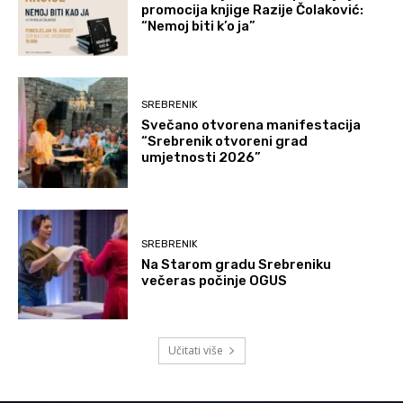
promocija knjige Razije Čolaković:
“Nemoj biti k’o ja”
SREBRENIK
Svečano otvorena manifestacija
“Srebrenik otvoreni grad
umjetnosti 2026”
SREBRENIK
Na Starom gradu Srebreniku
večeras počinje OGUS
Učitati više