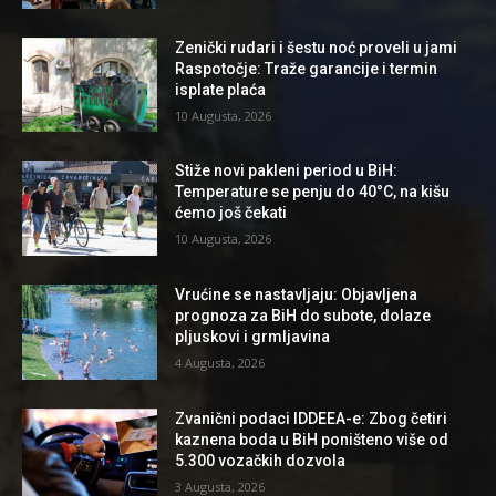
Zenički rudari i šestu noć proveli u jami
Raspotočje: Traže garancije i termin
isplate plaća
10 Augusta, 2026
Stiže novi pakleni period u BiH:
Temperature se penju do 40°C, na kišu
ćemo još čekati
10 Augusta, 2026
Vrućine se nastavljaju: Objavljena
prognoza za BiH do subote, dolaze
pljuskovi i grmljavina
4 Augusta, 2026
Zvanični podaci IDDEEA-e: Zbog četiri
kaznena boda u BiH poništeno više od
5.300 vozačkih dozvola
3 Augusta, 2026