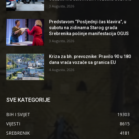
3 Augusta, 2026
Predstavom “Posljednji čas klavira”, u
subotu na zidinama Starog grada
Srebrenika počinje manifestacija OGUS
3 Augusta, 2026
Kriza za bh. prevoznike: Pravilo 90 u 180
dana vraća vozače sa granica EU
4 Augusta, 2026
SVE KATEGORIJE
BIH I SVIJET
19303
VIJESTI
8615
SREBRENIK
4181