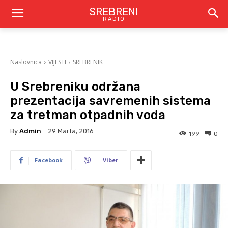
SREBRENI
RADIO
Naslovnica
VIJESTI
SREBRENIK
U Srebreniku održana
prezentacija savremenih sistema
za tretman otpadnih voda
By
Admin
29 Marta, 2016
199
0
Facebook
Viber