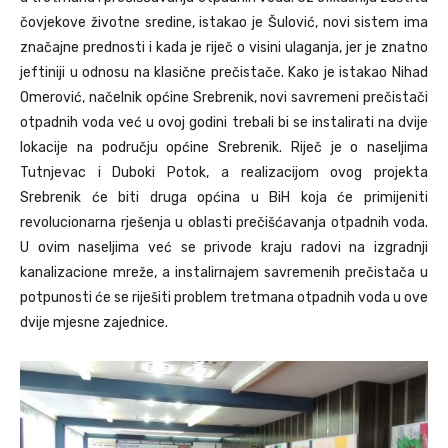
čovjekove životne sredine, istakao je Šulović, novi sistem ima
značajne prednosti i kada je riječ o visini ulaganja, jer je znatno
jeftiniji u odnosu na klasične prečistače. Kako je istakao Nihad
Omerović, načelnik općine Srebrenik, novi savremeni prečistači
otpadnih voda već u ovoj godini trebali bi se instalirati na dvije
lokacije na području općine Srebrenik. Riječ je o naseljima
Tutnjevac i Duboki Potok, a realizacijom ovog projekta
Srebrenik će biti druga općina u BiH koja će primijeniti
revolucionarna rješenja u oblasti prečišćavanja otpadnih voda.
U ovim naseljima već se privode kraju radovi na izgradnji
kanalizacione mreže, a instalirnajem savremenih prečistača u
potpunosti će se riješiti problem tretmana otpadnih voda u ove
dvije mjesne zajednice.