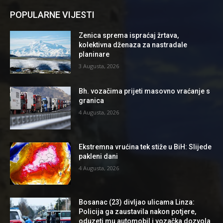
POPULARNE VIJESTI
Zenica sprema ispraćaj žrtava,
kolektivna dženaza za nastradale
planinare
3 Augusta, 2026
Bh. vozačima prijeti masovno vraćanje s
granica
4 Augusta, 2026
Ekstremna vrućina tek stiže u BiH: Slijede
pakleni dani
4 Augusta, 2026
Bosanac (23) divljao ulicama Linza:
Policija ga zaustavila nakon potjere,
oduzeti mu automobil i vozačka dozvola