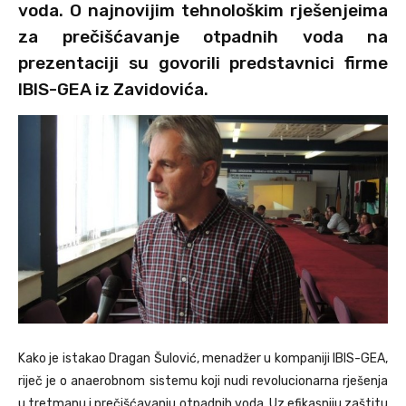
voda. O najnovijim tehnološkim rješenjeima
za prečišćavanje otpadnih voda na
prezentaciji su govorili predstavnici firme
IBIS-GEA iz Zavidovića.
Kako je istakao Dragan Šulović, menadžer u kompaniji IBIS-GEA,
riječ je o anaerobnom sistemu koji nudi revolucionarna rješenja
u tretmanu i prečišćavanju otpadnih voda. Uz efikasniju zaštitu