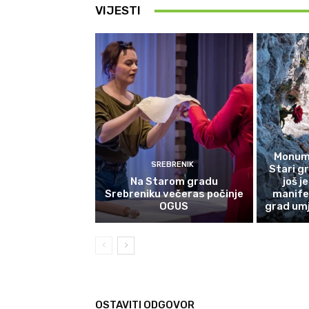
VIJESTI
Monume
SREBRENIK
Stari g
Na Starom gradu
još j
Srebreniku večeras počinje
manife
OGUS
grad umj
OSTAVITI ODGOVOR