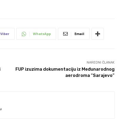
Viber
WhatsApp
Email
NAREDNI ČLANAK
i
FUP izuzima dokumentaciju iz Međunarodnog
aerodroma “Sarajevo”
a