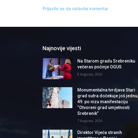
Prijavite se da ostavite komentar
Najnovije vijesti
Na Starom gradu Srebreniku
večeras počinje OGUS
8 Augusta, 2026
Monumentalna tvrdjava Stari
grad sutra dočekuje još jednu
49. po nizu manifestaciju
“Otvoreni grad umjetnosti
Srebrenik”
7 Augusta, 2026
Direktor Vijeća stranih