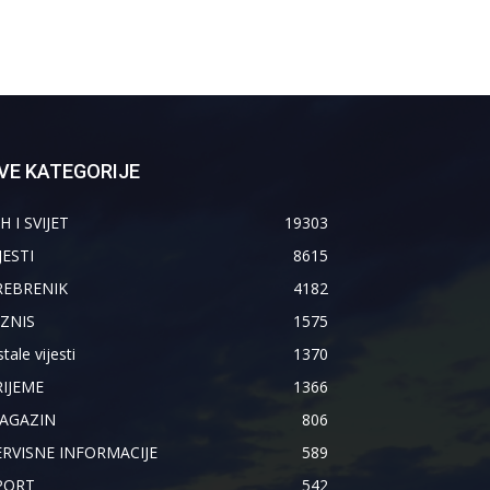
VE KATEGORIJE
H I SVIJET
19303
JESTI
8615
REBRENIK
4182
IZNIS
1575
tale vijesti
1370
RIJEME
1366
AGAZIN
806
ERVISNE INFORMACIJE
589
PORT
542