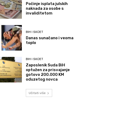
Počinje isplata julskih
naknada za osobe s
invaliditetom
BIH I SVIJET
Danas sunačano i veoma
toplo
BIH I SVIJET
Zaposlenik Suda BiH
optužen za prisvajanje
gotovo 200.000 KM
oduzetog novca
Učitati više