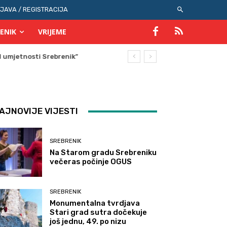
IJAVA / REGISTRACIJA
ENIK
VRIJEME
AJNOVIJE VIJESTI
SREBRENIK
Na Starom gradu Srebreniku
večeras počinje OGUS
SREBRENIK
Monumentalna tvrdjava
Stari grad sutra dočekuje
još jednu, 49. po nizu