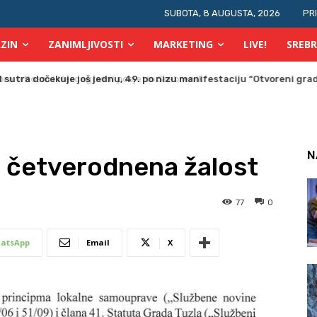
SUBOTA, 8 AUGUSTA, 2026
PR
ZIN
ZANIMLJIVOSTI
MARKETING
LIVE!
SREBR
a u Bosni i Hercegovini posjetio Srebrenik
N
a četverodnena žalost
77
0
atsApp
Email
X