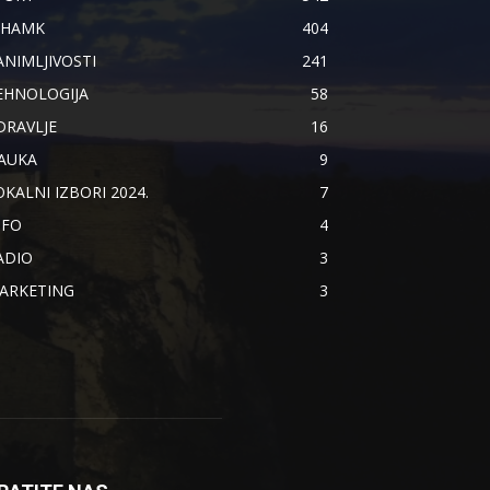
IHAMK
404
ANIMLJIVOSTI
241
EHNOLOGIJA
58
DRAVLJE
16
AUKA
9
OKALNI IZBORI 2024.
7
NFO
4
ADIO
3
ARKETING
3