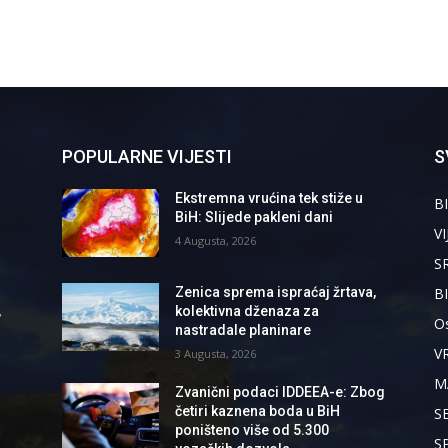
POPULARNE VIJESTI
S
Ekstremna vrućina tek stiže u
BI
BiH: Slijede pakleni dani
VI
4 Augusta, 2026
S
B
Zenica sprema ispraćaj žrtava,
,
kolektivna dženaza za
Os
nastradale planinare
V
3 Augusta, 2026
M
Zvanični podaci IDDEEA-e: Zbog
četiri kaznena boda u BiH
S
poništeno više od 5.300
S