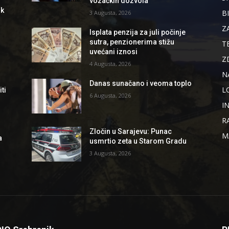
vozačkih dozvola
ik
B
3 Augusta, 2026
Z
Isplata penzija za juli počinje
sutra, penzionerima stižu
T
uvećani iznosi
Z
4 Augusta, 2026
N
Danas sunačano i veoma toplo
L
ti
6 Augusta, 2026
I
R
Zločin u Sarajevu: Punac
M
a
usmrtio zeta u Starom Gradu
3 Augusta, 2026