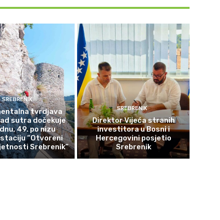
SREBRENIK
SREBRENIK
ntalna tvrdjava
rad sutra dočekuje
Direktor Vijeća stranih
ednu, 49. po nizu
investitora u Bosni i
staciju “Otvoreni
Hercegovini posjetio
etnosti Srebrenik”
Srebrenik