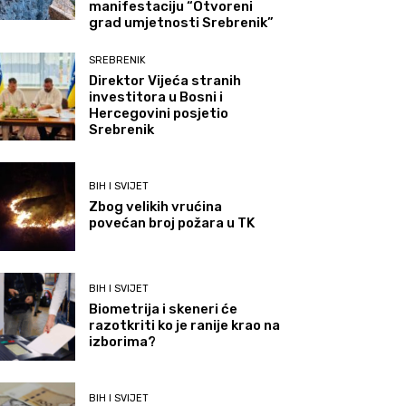
manifestaciju “Otvoreni
grad umjetnosti Srebrenik”
SREBRENIK
Direktor Vijeća stranih
investitora u Bosni i
Hercegovini posjetio
Srebrenik
BIH I SVIJET
Zbog velikih vrućina
povećan broj požara u TK
BIH I SVIJET
Biometrija i skeneri će
razotkriti ko je ranije krao na
izborima?
BIH I SVIJET