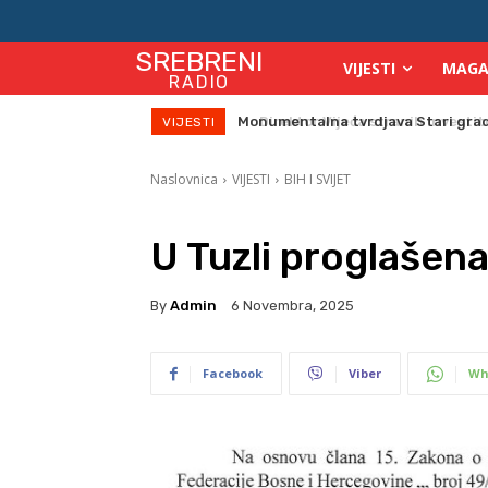
SREBRENI
VIJESTI
MAGA
RADIO
Direktor Vijeća stranih investitor
VIJESTI
Naslovnica
VIJESTI
BIH I SVIJET
U Tuzli proglašen
By
Admin
6 Novembra, 2025
Facebook
Viber
Wh