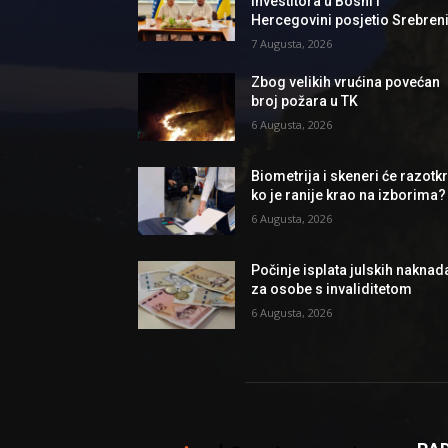
investitora u Bosni i
Hercegovini posjetio Srebren
7 Augusta, 2026
Zbog velikih vrućina povećan
broj požara u TK
6 Augusta, 2026
Biometrija i skeneri će razotkri
ko je ranije krao na izborima?
6 Augusta, 2026
Počinje isplata julskih naknad
za osobe s invaliditetom
6 Augusta, 2026