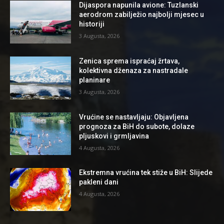
Dijaspora napunila avione: Tuzlanski
aerodrom zabilježio najbolji mjesec u
historiji
3 Augusta, 2026
Zenica sprema ispraćaj žrtava,
kolektivna dženaza za nastradale
planinare
3 Augusta, 2026
Vrućine se nastavljaju: Objavljena
prognoza za BiH do subote, dolaze
pljuskovi i grmljavina
4 Augusta, 2026
Ekstremna vrućina tek stiže u BiH: Slijede
pakleni dani
4 Augusta, 2026