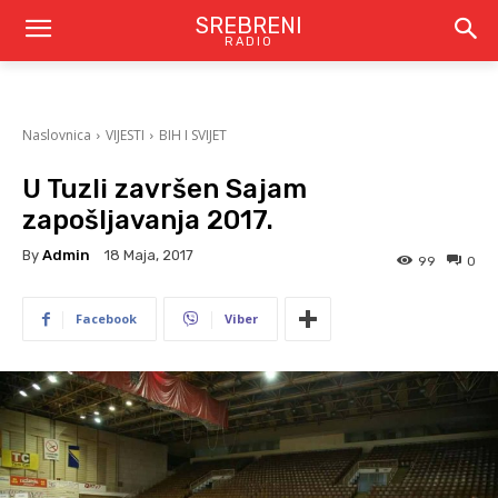
SREBRENI
RADIO
Naslovnica
VIJESTI
BIH I SVIJET
U Tuzli završen Sajam
zapošljavanja 2017.
By
Admin
18 Maja, 2017
99
0
Facebook
Viber