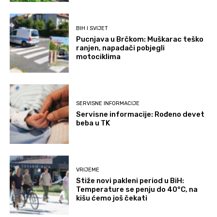
BIH I SVIJET
Pucnjava u Brčkom: Muškarac teško
ranjen, napadači pobjegli
motociklima
SERVISNE INFORMACIJE
Servisne informacije: Rođeno devet
beba u TK
VRIJEME
Stiže novi pakleni period u BiH:
Temperature se penju do 40°C, na
kišu ćemo još čekati