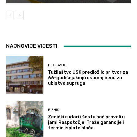
NAJNOVIJE VIJESTI
BIH I SVIJET
Tužilaštvo USK predložilo pritvor za
66-godišnjakinju osumnjičenu za
ubistvo supruga
BIZNIS
Zenički rudari i šestu noć proveli u
jami Raspotočje: Traže garancije i
termin isplate plaća