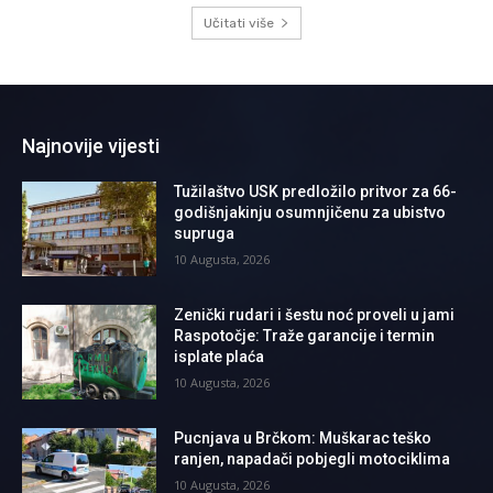
Učitati više
Najnovije vijesti
Tužilaštvo USK predložilo pritvor za 66-
godišnjakinju osumnjičenu za ubistvo
supruga
10 Augusta, 2026
Zenički rudari i šestu noć proveli u jami
Raspotočje: Traže garancije i termin
isplate plaća
10 Augusta, 2026
Pucnjava u Brčkom: Muškarac teško
ranjen, napadači pobjegli motociklima
10 Augusta, 2026