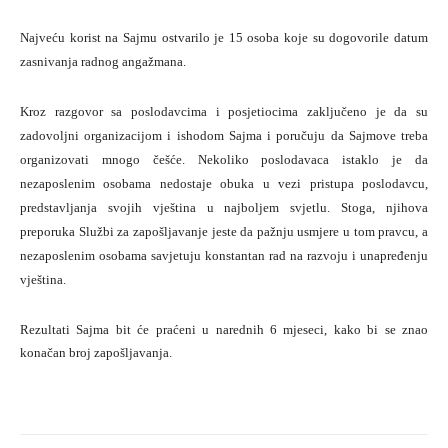
Najveću korist na Sajmu ostvarilo je 15 osoba koje su dogovorile datum
zasnivanja radnog angažmana.
Kroz razgovor sa poslodavcima i posjetiocima zaključeno je da su
zadovoljni organizacijom i ishodom Sajma i poručuju da Sajmove treba
organizovati mnogo češće. Nekoliko poslodavaca istaklo je da
nezaposlenim osobama nedostaje obuka u vezi pristupa poslodavcu,
predstavljanja svojih vještina u najboljem svjetlu. Stoga, njihova
preporuka Službi za zapošljavanje jeste da pažnju usmjere u tom pravcu, a
nezaposlenim osobama savjetuju konstantan rad na razvoju i unapređenju
vještina.
Rezultati Sajma bit će praćeni u narednih 6 mjeseci, kako bi se znao
konačan broj zapošljavanja.