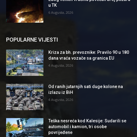
u TK
6 Augusta, 2026
POPULARNE VIJESTI
Kriza za bh. prevoznike: Pravilo 90 u 180
dana vraća vozače sa granica EU
4 Augusta, 2026
Od ranih jutarnjih sati duge kolone na
izlazu iz BiH
4 Augusta, 2026
Teška nesreća kod Kalesije: Sudarili se
automobil i kamion, tri osobe
povrijeđene