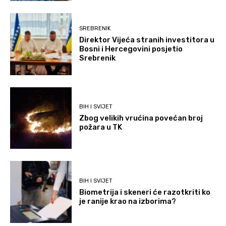
SREBRENIK
Direktor Vijeća stranih investitora u
Bosni i Hercegovini posjetio
Srebrenik
BIH I SVIJET
Zbog velikih vrućina povećan broj
požara u TK
BIH I SVIJET
Biometrija i skeneri će razotkriti ko
je ranije krao na izborima?