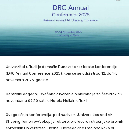
Univerzitet u Tuzli je domaćin Dunavske rektorske konferencije
(DRC Annual Conference 2025), koja će se održati od 12. do 14.
novembra 2025. godine.
Centralni događaj i svečano otvaranje planirano je za četvrtak, 13.
novembar u 09:30 sati, u Hotelu Mellain u Tuzli.
Ovogodišnja konferencija, pod nazivom „Universities and AI:
Shaping Tomorrow“, okuplja rektore, profesore i stručnjake brojnih
evropskih univerziteta, Bosne i Hercegovine i regiona kako bi