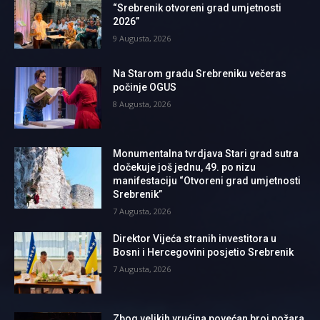
“Srebrenik otvoreni grad umjetnosti
2026”
9 Augusta, 2026
Na Starom gradu Srebreniku večeras
počinje OGUS
8 Augusta, 2026
Monumentalna tvrdjava Stari grad sutra
dočekuje još jednu, 49. po nizu
manifestaciju “Otvoreni grad umjetnosti
Srebrenik”
7 Augusta, 2026
Direktor Vijeća stranih investitora u
Bosni i Hercegovini posjetio Srebrenik
7 Augusta, 2026
Zbog velikih vrućina povećan broj požara