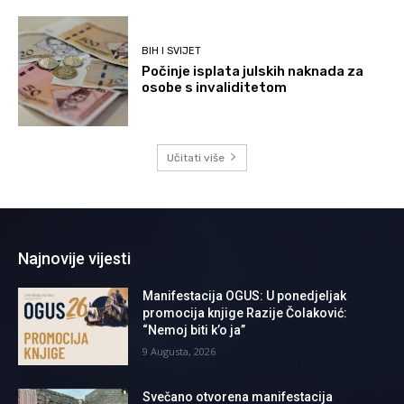
BIH I SVIJET
Počinje isplata julskih naknada za
osobe s invaliditetom
Učitati više
Najnovije vijesti
Manifestacija OGUS: U ponedjeljak
promocija knjige Razije Čolaković:
“Nemoj biti k’o ja”
9 Augusta, 2026
Svečano otvorena manifestacija