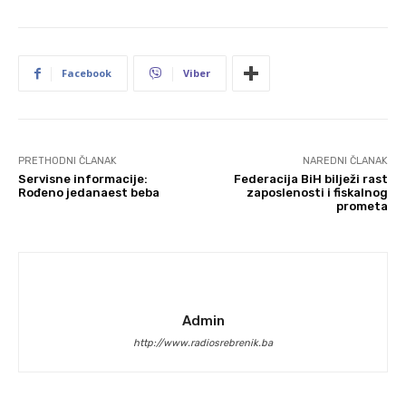
Facebook
Viber
PRETHODNI ČLANAK
NAREDNI ČLANAK
Servisne informacije:
Federacija BiH bilježi rast
Rođeno jedanaest beba
zaposlenosti i fiskalnog
prometa
Admin
http://www.radiosrebrenik.ba