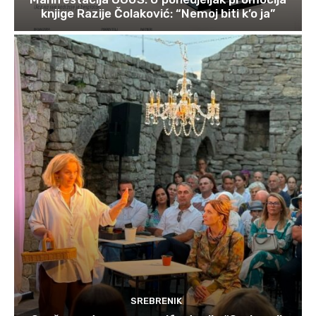
knjige Razije Čolaković: “Nemoj biti k’o ja”
SREBRENIK