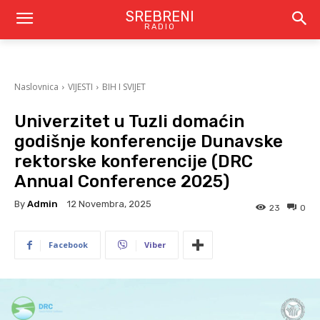
SREBRENI
RADIO
Naslovnica
VIJESTI
BIH I SVIJET
Univerzitet u Tuzli domaćin
godišnje konferencije Dunavske
rektorske konferencije (DRC
Annual Conference 2025)
By
Admin
12 Novembra, 2025
23
0
Facebook
Viber