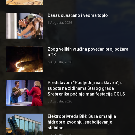
Danas sunačano i veoma toplo
6 Augusta, 2026
Zbog velikih vrućina povećan broj požara
u TK
6 Augusta, 2026
Predstavom “Posljednji čas klavira”, u
subotu na zidinama Starog grada
Srebrenika počinje manifestacija OGUS
3 Augusta, 2026
Elektroprivreda BiH: Suša smanjila
hidroproizvodnju, snabdijevanje
stabilno
5 Augusta, 2026