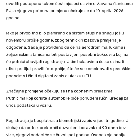
uvoditi postepeno tokom šest mjeseci u svim državama članicama
EU, a njegova potpuna primjena očekuje se do 10. aprila 2026.
godine.
Iako je prvobitno bilo planirano da sistem stupi na snagu još u
novembru prošle godine, zbog tehničkih izazova primjena je
odgođena. Sada je potvrđeno da će na aerodromima, lukama i
željezničkim stanicama biti postavljeni posebni boksovi u kojima
će putnici obavljati registraciju. U tim boksovima će se uzimati
otisci prstiju i praviti fotografije, što će se kombinovati s pasoškim
podacima i činiti digitalni zapis o ulasku u EU.
Značajne promjene očekuju se i na kopnenim prelazima.
Putnicima koji koriste automobile biće ponuđeni ručni uređaji za
unos podataka u vozilu.
Registracija je besplatna, a biometrijski zapis vrijedi tri godine. U
slučaju da putnik prekorači dozvoljeni boravak od 90 dana bez
vize, njegovi podaci će se čuvati pet godina. Osobe koje odbiju