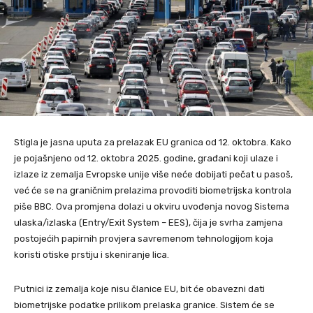
Stigla je jasna uputa za prelazak EU granica od 12. oktobra. Kako
je pojašnjeno od 12. oktobra 2025. godine, građani koji ulaze i
izlaze iz zemalja Evropske unije više neće dobijati pečat u pasoš,
već će se na graničnim prelazima provoditi biometrijska kontrola
piše BBC. Ova promjena dolazi u okviru uvođenja novog Sistema
ulaska/izlaska (Entry/Exit System – EES), čija je svrha zamjena
postojećih papirnih provjera savremenom tehnologijom koja
koristi otiske prstiju i skeniranje lica.
Putnici iz zemalja koje nisu članice EU, bit će obavezni dati
biometrijske podatke prilikom prelaska granice. Sistem će se