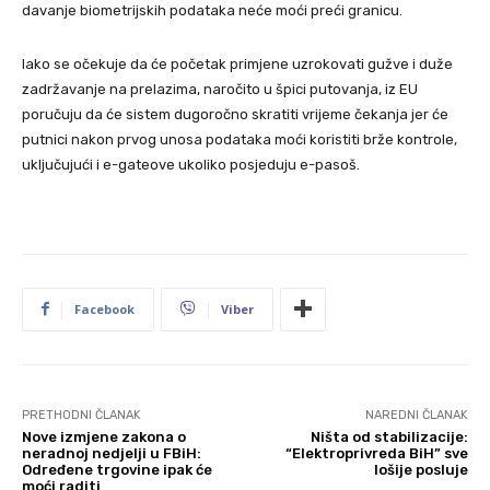
davanje biometrijskih podataka neće moći preći granicu.
Iako se očekuje da će početak primjene uzrokovati gužve i duže
zadržavanje na prelazima, naročito u špici putovanja, iz EU
poručuju da će sistem dugoročno skratiti vrijeme čekanja jer će
putnici nakon prvog unosa podataka moći koristiti brže kontrole,
uključujući i e-gateove ukoliko posjeduju e-pasoš.
Facebook
Viber
PRETHODNI ČLANAK
NAREDNI ČLANAK
Nove izmjene zakona o
Ništa od stabilizacije:
neradnoj nedjelji u FBiH:
“Elektroprivreda BiH” sve
Određene trgovine ipak će
lošije posluje
moći raditi