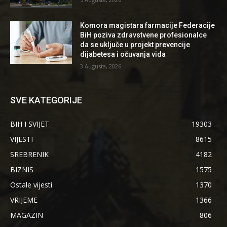
Komora magistara farmacije Federacije
BiH poziva zdravstvene profesionalce
da se uključe u projekt prevencije
dijabetesa i očuvanja vida
3 Augusta, 2026
SVE KATEGORIJE
BIH I SVIJET
19303
VIJESTI
8615
SREBRENIK
4182
BIZNIS
1575
Ostale vijesti
1370
VRIJEME
1366
MAGAZIN
806