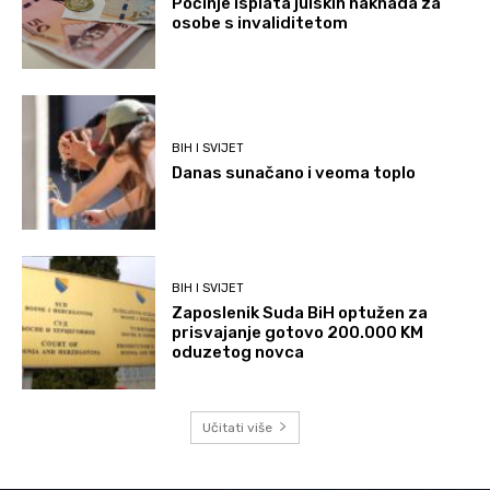
Počinje isplata julskih naknada za
osobe s invaliditetom
BIH I SVIJET
Danas sunačano i veoma toplo
BIH I SVIJET
Zaposlenik Suda BiH optužen za
prisvajanje gotovo 200.000 KM
oduzetog novca
Učitati više