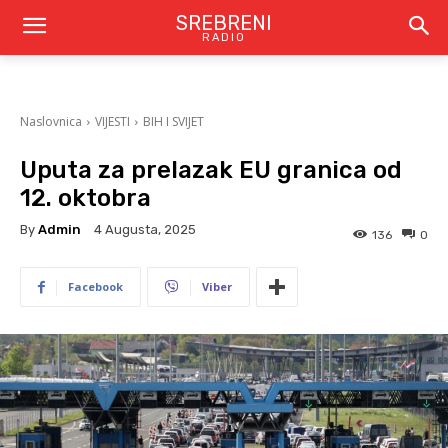
SREBRENI
RADIO
Naslovnica
VIJESTI
BIH I SVIJET
Uputa za prelazak EU granica od
12. oktobra
By
Admin
4 Augusta, 2025
136
0
Facebook
Viber