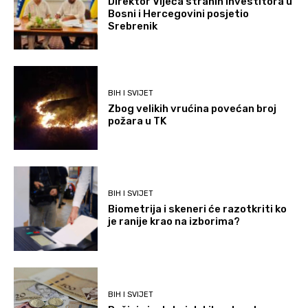
Direktor Vijeća stranih investitora u
Bosni i Hercegovini posjetio
Srebrenik
BIH I SVIJET
Zbog velikih vrućina povećan broj
požara u TK
BIH I SVIJET
Biometrija i skeneri će razotkriti ko
je ranije krao na izborima?
BIH I SVIJET