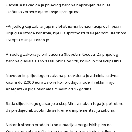
Pacolli je naveo da je prijedlog zakona napravljen da bi se
“zaštitilo zdravlje djece i osjetljivih grupa”.
-Prijedlog koji zabranjuje maloljetnicima konzumaciju ovih pića i
uključuje stroge kontrole, nije u suprotnosti ni sa jednom uredbom
Evropske unije, rekao je.
Prijedlog zakona je prihvaćen u Skupštini Kosova. Za prijedlog
zakona glasala su 62 zastupnika od 120, koliko ih čini skupštinu.
Navedenim prijedlogom zakona predviđena je administrativna
kazna do 2.000 eura za one koji prodaju, nude ili reklamiraju
energetska pića osobama mlađim od 18 godina.
Sada slijedi drugo glasanje u skupštini, a nakon toga je potrebno
da predsjednik odobri da se krene u implementaciju zakona.
Nekontrolisana prodaja i konzumacija energetskih pića na
Kosovu, posebno u školskim krugovima, u posljednje vrijeme