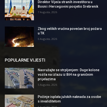
Direktor Vijeća stranih investitora u
Bosni i Hercegovini posjetio Srebrenik
7 Augusta, 2026
Zbog velikih vrućina povećan broj požara
u TK
6 Augusta, 2026
POPULARNE VIJESTI
Naoružajte se strpljenjem: Duge kolone
vozila na izlazu iz BiH na graničnim
prijelazima
5 Augusta, 2026
Počinje isplata julskih naknada za osobe
s invaliditetom
6 Augusta, 2026