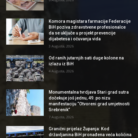
Komora magistara farmacije Federacije
BiH poziva zdravstvene profesionalce
da se uključe u projekt prevencije
dijabetesa i očuvanja vida
3 Augusta, 2026
Od ranih jutarnjih sati duge kolone na
izlazu iz BiH
4 Augusta, 2026
Monumentalna tvrdjava Stari grad sutra
dočekuje još jednu, 49. po nizu
manifestaciju “Otvoreni grad umjetnosti
Srebrenik”
7 Augusta, 2026
Granični prijelaz Županja: Kod
državljanina BiH pronađena veća količina