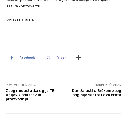
izaziva kontroverzu.
IZVOR:FOKUS.BA
Facebook
Viber
PRETHODNI ČLANAK
NAREDNI ČLANAK
Zbog nedostatka uglja TE
Dan žalosti u Brčkom zbog
Ugljevik obustavila
pogibije sestre i dva brata
proizvodnju