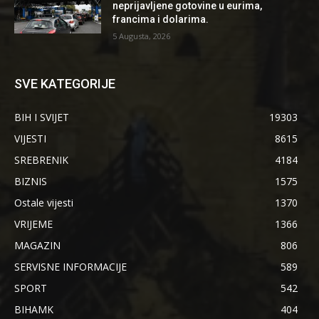
neprijavljene gotovine u eurima,
francima i dolarima.
5 Augusta, 2026
SVE KATEGORIJE
BIH I SVIJET
19303
VIJESTI
8615
SREBRENIK
4184
BIZNIS
1575
Ostale vijesti
1370
VRIJEME
1366
MAGAZIN
806
SERVISNE INFORMACIJE
589
SPORT
542
BIHAMK
404