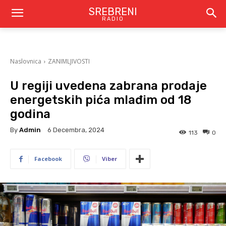
SREBRENI
RADIO
Naslovnica
ZANIMLJIVOSTI
U regiji uvedena zabrana prodaje
energetskih pića mlađim od 18
godina
By
Admin
6 Decembra, 2024
113
0
Facebook
Viber