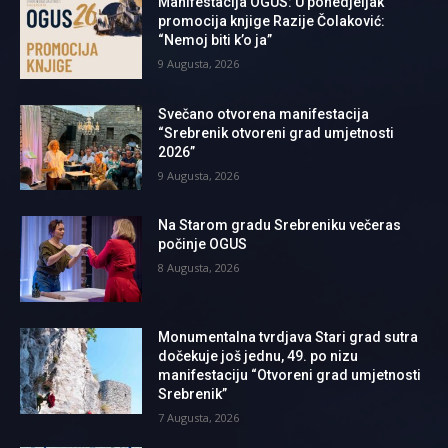
Manifestacija OGUS: U ponedjeljak
promocija knjige Razije Čolaković:
“Nemoj biti k’o ja”
9 Augusta, 2026
Svečano otvorena manifestacija
“Srebrenik otvoreni grad umjetnosti
2026”
9 Augusta, 2026
Na Starom gradu Srebreniku večeras
počinje OGUS
8 Augusta, 2026
Monumentalna tvrdjava Stari grad sutra
dočekuje još jednu, 49. po nizu
manifestaciju “Otvoreni grad umjetnosti
Srebrenik”
7 Augusta, 2026