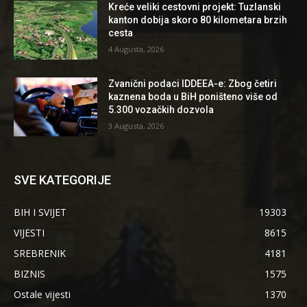
Kreće veliki cestovni projekt: Tuzlanski
kanton dobija skoro 80 kilometara brzih
cesta
4 Augusta, 2026
Zvanični podaci IDDEEA-e: Zbog četiri
kaznena boda u BiH poništeno više od
5.300 vozačkih dozvola
3 Augusta, 2026
SVE KATEGORIJE
BIH I SVIJET
19303
VIJESTI
8615
SREBRENIK
4181
BIZNIS
1575
Ostale vijesti
1370