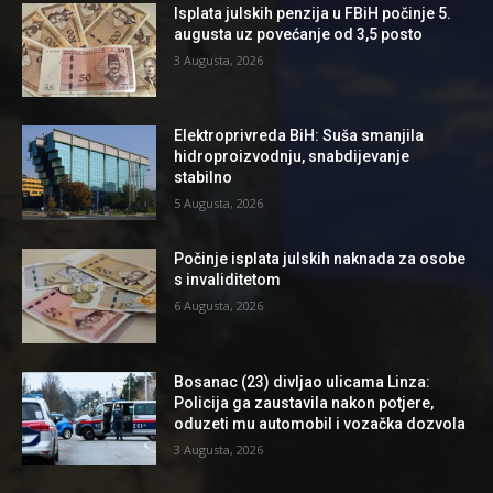
Isplata julskih penzija u FBiH počinje 5.
augusta uz povećanje od 3,5 posto
3 Augusta, 2026
Elektroprivreda BiH: Suša smanjila
hidroproizvodnju, snabdijevanje
stabilno
5 Augusta, 2026
Počinje isplata julskih naknada za osobe
s invaliditetom
6 Augusta, 2026
Bosanac (23) divljao ulicama Linza:
Policija ga zaustavila nakon potjere,
oduzeti mu automobil i vozačka dozvola
3 Augusta, 2026