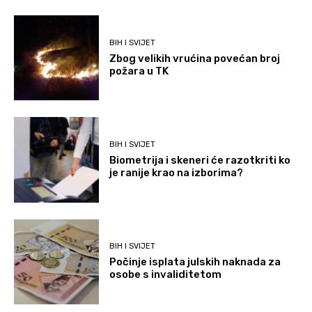
BIH I SVIJET
Zbog velikih vrućina povećan broj
požara u TK
BIH I SVIJET
Biometrija i skeneri će razotkriti ko
je ranije krao na izborima?
BIH I SVIJET
Počinje isplata julskih naknada za
osobe s invaliditetom