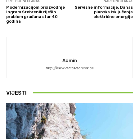
PRETHODNI ČLANAK
NAREDNI ČLANAK
Modernizacijom proizvodnje
Servisne informacije: Danas
Ingram Srebrenik riješio
planska isključenja
problem građana star 40
električne energije
godina
Admin
http://www.radiosrebrenik.ba
VIJESTI