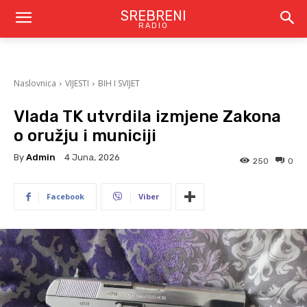
SREBRENI
RADIO
Naslovnica
VIJESTI
BIH I SVIJET
Vlada TK utvrdila izmjene Zakona
o oružju i municiji
By
Admin
4 Juna, 2026
250
0
Facebook
Viber