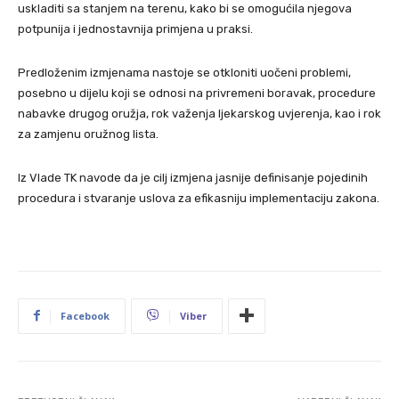
uskladiti sa stanjem na terenu, kako bi se omogućila njegova
potpunija i jednostavnija primjena u praksi.
Predloženim izmjenama nastoje se otkloniti uočeni problemi,
posebno u dijelu koji se odnosi na privremeni boravak, procedure
nabavke drugog oružja, rok važenja ljekarskog uvjerenja, kao i rok
za zamjenu oružnog lista.
Iz Vlade TK navode da je cilj izmjena jasnije definisanje pojedinih
procedura i stvaranje uslova za efikasniju implementaciju zakona.
Facebook
Viber