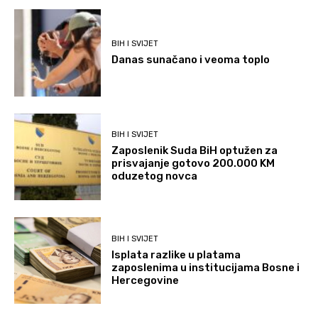
BIH I SVIJET
Danas sunačano i veoma toplo
BIH I SVIJET
Zaposlenik Suda BiH optužen za
prisvajanje gotovo 200.000 KM
oduzetog novca
BIH I SVIJET
Isplata razlike u platama
zaposlenima u institucijama Bosne i
Hercegovine