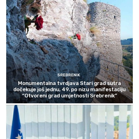
SREBRENIK
Monumentalna tvrdjava Stari grad sutra
dočekuje još jednu, 49. po nizu manifestaciju
“Otvoreni grad umjetnosti Srebrenik”